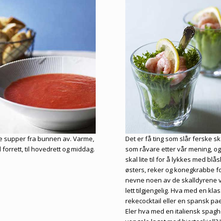
e supper fra bunnen av. Varme,
Det er få ting som slår ferske sk
il forrett, til hovedrett og middag.
som råvare etter vår mening, og
skal lite til for å lykkes med blåsk
østers, reker og konegkrabbe f
nevne noen av de skalldyrene v
lett tilgjengelig. Hva med en kla
rekecocktail eller en spansk pae
Eler hva med en italiensk spagh