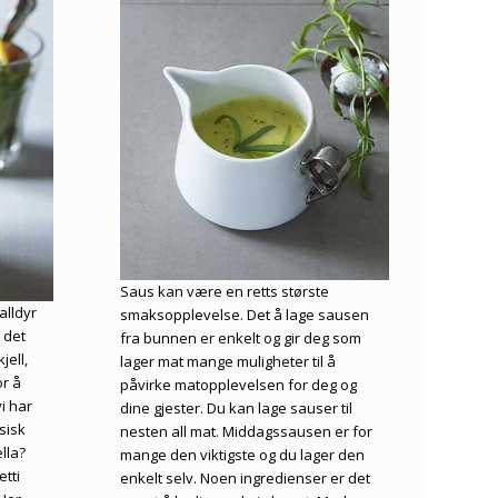
Saus kan være en retts største
alldyr
smaksopplevelse. Det å lage sausen
 det
fra bunnen er enkelt og gir deg som
jell,
lager mat mange muligheter til å
or å
påvirke matopplevelsen for deg og
i har
dine gjester. Du kan lage sauser til
ssisk
nesten all mat. Middagssausen er for
lla?
mange den viktigste og du lager den
etti
enkelt selv. Noen ingredienser er det