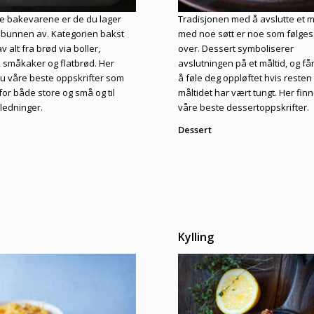
e bakevarene er de du lager
Tradisjonen med å avslutte et m
a bunnen av. Kategorien bakst
med noe søtt er noe som følge
v alt fra brød via boller,
over. Dessert symboliserer
r, småkaker og flatbrød. Her
avslutningen på et måltid, og får
du våre beste oppskrifter som
å føle deg oppløftet hvis resten
for både store og små og til
måltidet har vært tungt. Her fin
nledninger.
våre beste dessertoppskrifter.
Dessert
Kylling