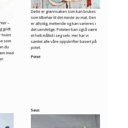
Dette er grønnsaken som kan brukes
som tilbehør til det meste av mat. Den
nter –
er allsidig, mettende og kan varieres i
ig godt
det uendelige. Poteten kan også være
r hvert
et helt måltid i seg selv. Her har vi
noe som
samlet alle våre oppskrifter basert på
kan du
potet.
 dem med
Potet
er.
Saus