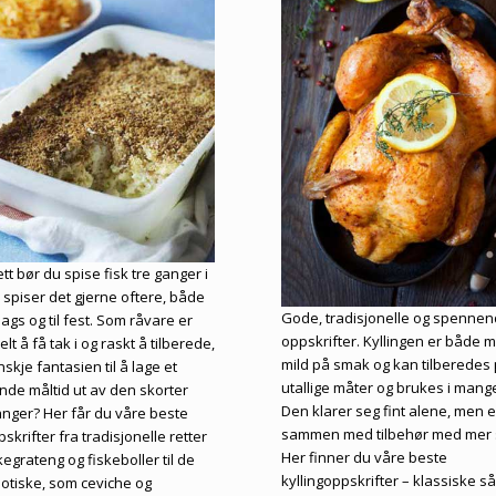
ett bør du spise fisk tre ganger i
 spiser det gjerne oftere, både
Gode, tradisjonelle og spenne
dags og til fest. Som råvare er
oppskrifter. Kyllingen er både 
elt å få tak i og raskt å tilberede,
mild på smak og kan tilberedes
kje fantasien til å lage et
utallige måter og brukes i mange
de måltid ut av den skorter
Den klarer seg fint alene, men e
nger? Her får du våre beste
sammen med tilbehør med mer 
skrifter fra tradisjonelle retter
Her finner du våre beste
egrateng og fiskeboller til de
kyllingoppskrifter – klassiske s
otiske, som ceviche og