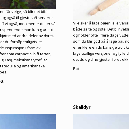
n får velge, så blir det biff til
 og også til gjester. Vi serverer
Vi elsker å lage paier i alle varia
biff vi også, men mener det er så
både salte og søte. Det blir veld
 spennende man kan gjøre ut
og holder ofte i flere dager. Ette
kjøtt med andre deler av dyret.
som du blir god på å lage pai, 
er du forhåpentligvis litt
er enklere en du kanskje tror, 
de inspirasjon i form av
lage utallige versjoner og fylle
ter som carpaccio, biff tartar,
det du og dine gjester foretrekk
 gulasj, meksikans ytrefilet
t i tequila og amerikanske
Pai
joes.
tt
e
Skalldyr