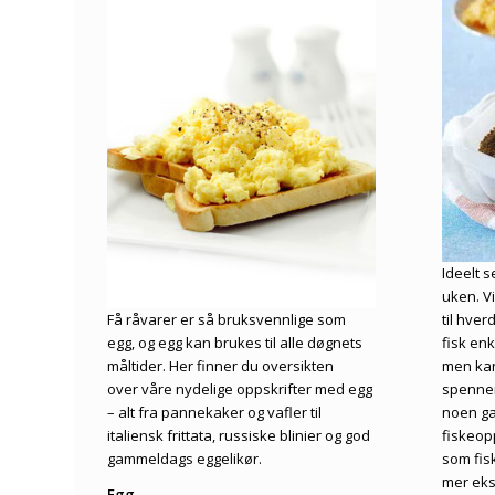
Ideelt s
uken. Vi
til hver
Få råvarer er så bruksvennlige som
fisk enk
egg, og egg kan brukes til alle døgnets
men kans
måltider. Her finner du oversikten
spennen
over våre nydelige oppskrifter med egg
noen ga
– alt fra pannekaker og vafler til
fiskeopp
italiensk frittata, russiske blinier og god
som fisk
gammeldags eggelikør.
mer eks
Egg