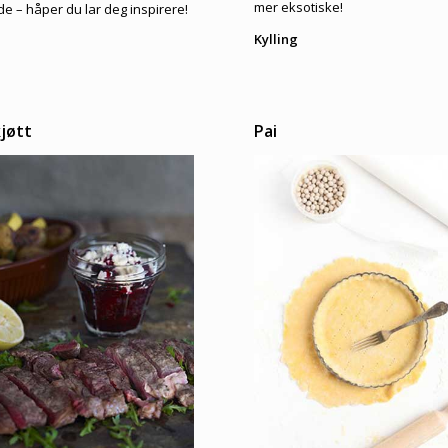
mer eksotiske!
e – håper du lar deg inspirere!
Kylling
jøtt
Pai