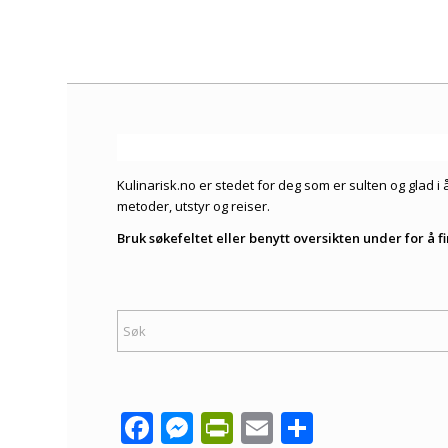
Kulinarisk.no er stedet for deg som er sulten og glad 
metoder, utstyr og reiser.
Bruk søkefeltet eller benytt oversikten under for å 
Facebook
Messenger
PrintFriendly
Email
Share