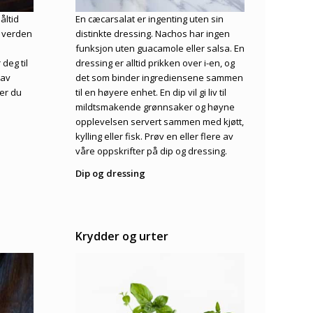
En cæcarsalat er ingenting uten sin
åltid
distinkte dressing. Nachos har ingen
s verden
funksjon uten guacamole eller salsa. En
dressing er alltid prikken over i-en, og
 deg til
det som binder ingrediensene sammen
 av
til en høyere enhet. En dip vil gi liv til
ner du
mildtsmakende grønnsaker og høyne
opplevelsen servert sammen med kjøtt,
kylling eller fisk. Prøv en eller flere av
våre oppskrifter på dip og dressing.
Dip og dressing
Krydder og urter