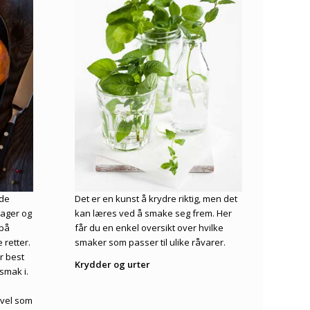
nde
Det er en kunst å krydre riktig, men det
mager og
kan læres ved å smake seg frem. Her
 på
får du en enkel oversikt over hvilke
 retter.
smaker som passer til ulike råvarer.
r best
Krydder og urter
smak i.
åvel som