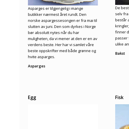
De best
Asparges er tilgjengelig i mange
selv fr
butikker nærmest året rundt. Den
består a
norske aspargessesongen er fra mai til
kringle
slutten av juni. Den som dyrkes i Norge
finner 
bør absolutt nytes når du har
passer 
muligheten, da vi mener at den er en av
ulike a
verdens beste. Her har vi samlet våre
beste oppskrifter med både grønne og
Bakst
hvite asparges.
Asparges
Egg
Fisk