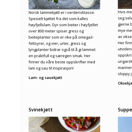
Hvis men
Norsk lammekjøtt er i verdensklasse.
seg selv
Spesielt kjøttet fra det som kalles
gjerne 
høyfjellslam. Dyr som beiter i høyfjellet
mye mer
over 800 meter spiser gress og
av okse
beiteplanter som er rike på omega3-
Her finn
fettsyrer, og vier, urter, gress og
utviden
lyngplanter bidrar også til å gi lammet
oppskrif
en praktfull og særegen smak. Her
ungarsk
finner du våre beste oppskrifter med
mariner
lam og sau til inspirasjon!
sloppy 
Lam- og sauekjøtt
Oksekjø
Svinekjøtt
Supp