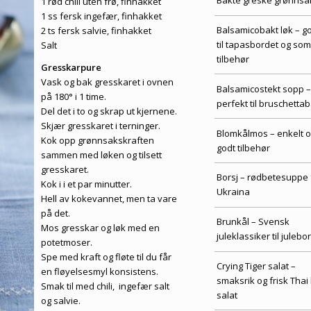
Bakte greske grønnsa
1 rød chili uten frø, finhakket
1 ss fersk ingefær, finhakket
Balsamicobakt løk – g
2 ts fersk salvie, finhakket
til tapasbordet og som
Salt
tilbehør
Gresskarpure
Vask og bak gresskaret i ovnen
Balsamicostekt sopp –
på 180° i 1 time.
perfekt til bruschettab
Del det i to og skrap ut kjernene.
Skjær gresskaret i terninger.
Blomkålmos – enkelt 
Kok opp grønnsakskraften
godt tilbehør
sammen med løken og tilsett
gresskaret.
Borsj – rødbetesuppe 
Kok i i et par minutter.
Ukraina
Hell av kokevannet, men ta vare
på det.
Brunkål – Svensk
Mos gresskar og løk med en
juleklassiker til julebo
potetmoser.
Spe med kraft og fløte til du får
Crying Tiger salat –
en fløyelsesmyl konsistens.
smaksrik og frisk Thai 
Smak til med chili, ingefær salt
salat
og salvie.