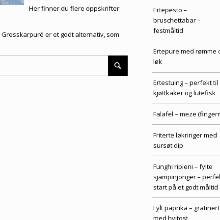
Her finner du flere
oppskrifter
Ertepesto –
bruschettabar –
festmåltid
Gresskarpuré er et godt alternativ, som
Ertepure med rømme 
løk
Ertestuing – perfekt til
kjøttkaker og lutefisk
Falafel – meze (finger
Friterte løkringer med
sursøt dip
Funghi ripieni – fylte
sjampinjonger – perfe
start på et godt måltid
Fylt paprika – gratinert
med hvitost