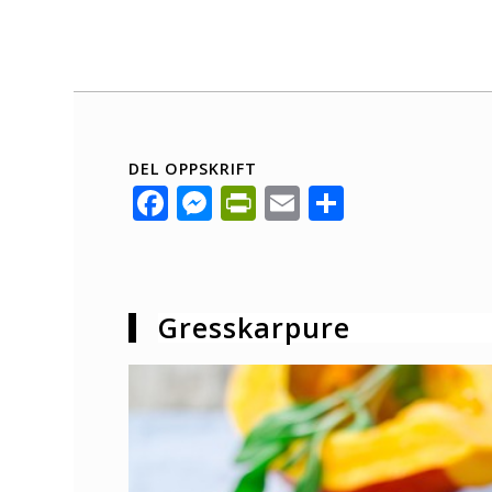
DEL OPPSKRIFT
Facebook
Messenger
PrintFriendly
Email
Share
Gresskarpure