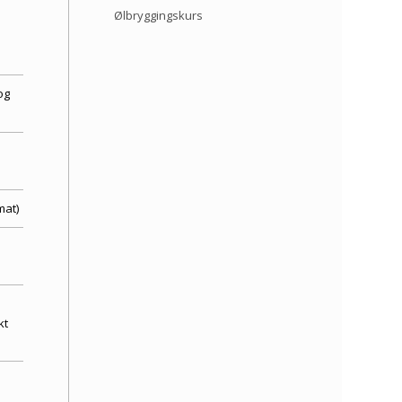
Ølbryggingskurs
og
mat)
kt