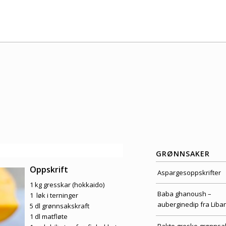
GRØNNSAKER
Oppskrift
Aspargesoppskrifter
1 kg gresskar (hokkaido)
Baba ghanoush –
1 løk i terninger
auberginedip fra Liba
5 dl grønnsakskraft
1 dl matfløte