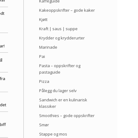
ker
Kaffeguide
Kakeoppskrifter – gode kaker
odt
Kjøtt
Kraft | saus | suppe
Krydder og krydderurter
ar!
Marinade
Pai
og
Pasta – oppskrifter og
pastaguide
fra
Pizza
Pålegg du lager selv
Sandwich er en kulinarisk
rdet
klassiker
Smoothies – gode oppskrifter
biff
Smør
Stappe og mos