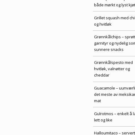
både mørkt og lyst kjøt
Grillet squash med chil
og hvitløk
Grønnkålchips – sprøt
garnityr og nydelig so
sunnere snacks
Grønnkålspesto med
hvitløk, valnøtter og
cheddar
Guacamole – uunværlig
det meste av meksika
mat
Gulrotmos – enkelt å l
lett og like
Halloumitaco – servert