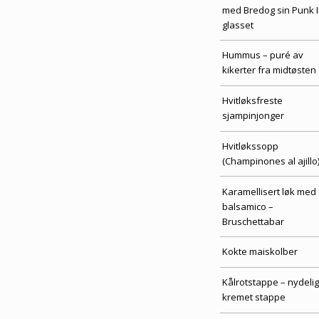
med Bredog sin Punk I
glasset
Hummus – puré av
kikerter fra midtøsten
Hvitløksfreste
sjampinjonger
Hvitløkssopp
(Champinones al ajillo
Karamellisert løk med
balsamico –
Bruschettabar
Kokte maiskolber
Kålrotstappe – nydelig
kremet stappe