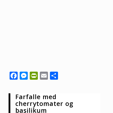
Facebook
Messenger
PrintFriendly
Email
Share
Farfalle med
cherrytomater og
basilikum