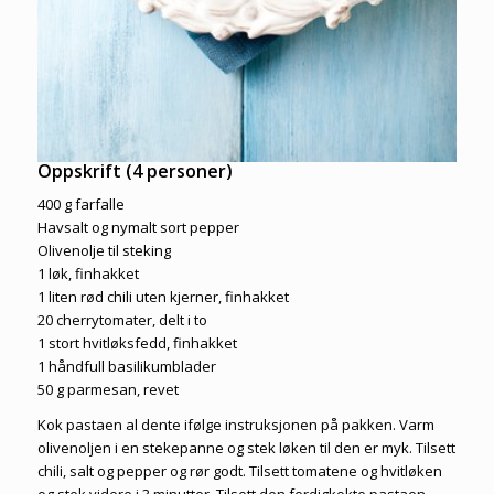
Oppskrift (4 personer)
400 g farfalle
Havsalt og nymalt sort pepper
Olivenolje til steking
1 løk, finhakket
1 liten rød chili uten kjerner, finhakket
20 cherrytomater, delt i to
1 stort hvitløksfedd, finhakket
1 håndfull basilikumblader
50 g parmesan, revet
Kok pastaen al dente ifølge instruksjonen på pakken. Varm
olivenoljen i en stekepanne og stek løken til den er myk. Tilsett
chili, salt og pepper og rør godt. Tilsett tomatene og hvitløken
og stek videre i 3 minutter. Tilsett den ferdigkokte pastaen