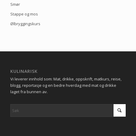
Smør
Stappe og mos
Ølbryggingskurs
KULINARISK
Vi leverer innhold som: Mat, drikke, oppskrift, matkurs, reise,
blogg, reportasje og en bedre hverdag med mat og drikke
laget fra bunnen av.