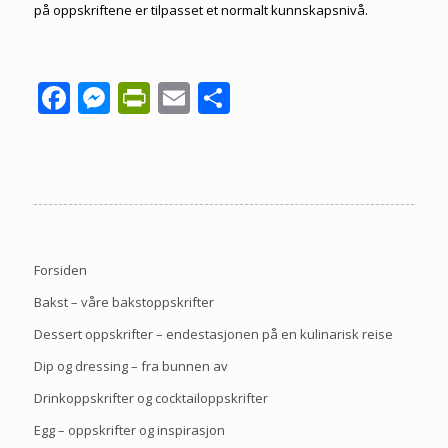
på oppskriftene er tilpasset et normalt kunnskapsnivå.
Facebook
Messenger
PrintFriendly
Email
Share
Forsiden
Bakst – våre bakstoppskrifter
Dessert oppskrifter – endestasjonen på en kulinarisk reise
Dip og dressing – fra bunnen av
Drinkoppskrifter og cocktailoppskrifter
Egg – oppskrifter og inspirasjon