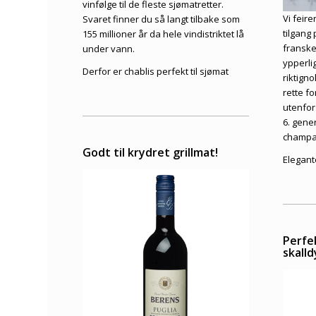
vinfølge til de fleste sjømatretter.
Vi feir
Svaret finner du så langt tilbake som
tilgang
155 millioner år da hele vindistriktet lå
franske
under vann.
ypperli
Derfor er chablis perfekt til sjømat
riktign
rette f
utenfor
6. gene
champa
Godt til krydret grillmat!
Elegant
Perfek
skalld