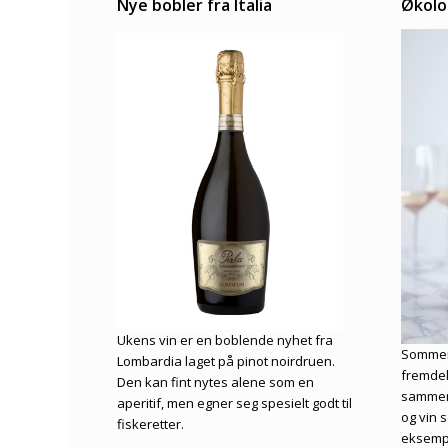
Nye bobler fra Italia
Økolo
Ukens vin er en boblende nyhet fra
Sommere
Lombardia laget på pinot noirdruen.
fremdele
Den kan fint nytes alene som en
sammen
aperitif, men egner seg spesielt godt til
og vin s
fiskeretter.
eksempe