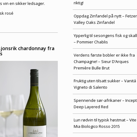
riktig!
s vin en sikker ledsager.
sk rosé
Oppdag Zinfandel på nytt – Fetzer
Valley Oaks Zinfandel
Ypperlig til sesongens fisk og skal
– Pommier Chablis
sjonsrik chardonnay fra
is
Verdens første bobler er ikke fra
Champagne! – Sieur D’Arques
Première Bulle Brut
Fruktig uten tilsatt sukker – Vanitá
Vigneto di Salento
Spennende sør-afrikaner – Incept
Deep Layered Red
Lun rødvin til typisk høstmat – Vite
Mia Biologico Rosso 2015