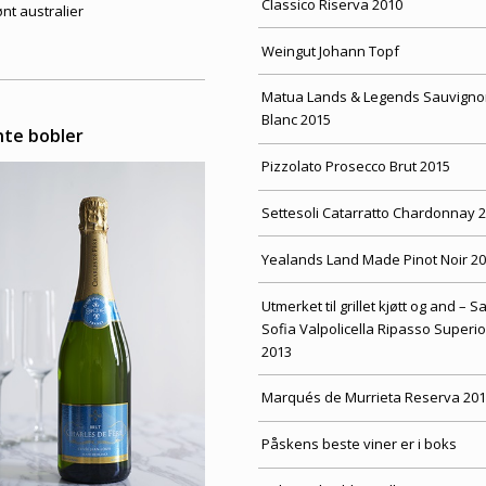
Classico Riserva 2010
ønt australier
Weingut Johann Topf
Matua Lands & Legends Sauvigno
Blanc 2015
nte bobler
Pizzolato Prosecco Brut 2015
Settesoli Catarratto Chardonnay 
Yealands Land Made Pinot Noir 2
Utmerket til grillet kjøtt og and – S
Sofia Valpolicella Ripasso Superi
2013
Marqués de Murrieta Reserva 201
Påskens beste viner er i boks