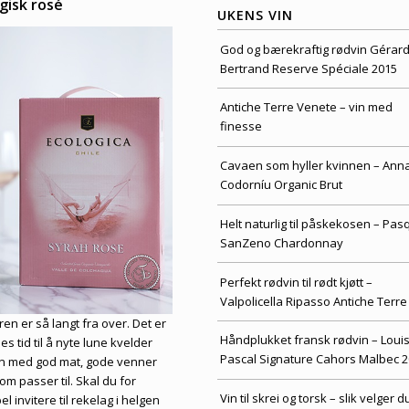
gisk rosé
UKENS VIN
God og bærekraftig rødvin Gérar
Bertrand Reserve Spéciale 2015
Antiche Terre Venete – vin med
finesse
Cavaen som hyller kvinnen – Ann
Codorníu Organic Brut
Helt naturlig til påskekosen – Pas
SanZeno Chardonnay
Perfekt rødvin til rødt kjøtt –
Valpolicella Ripasso Antiche Terre
n er så langt fra over. Det er
Håndplukket fransk rødvin – Loui
s tid til å nyte lune kvelder
Pascal Signature Cahors Malbec 
 med god mat, gode venner
om passer til. Skal du for
Vin til skrei og torsk – slik velger d
l invitere til rekelag i helgen