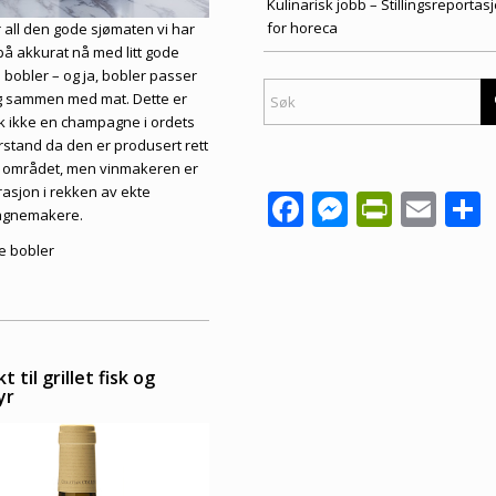
Kulinarisk jobb – Stillingsreportasj
for horeca
er all den gode sjømaten vi har
 på akkurat nå med litt gode
 bobler – og ja, bobler passer
g sammen med mat. Dette er
ok ikke en champagne i ordets
orstand da den er produsert rett
 området, men vinmakeren er
rasjon i rekken av ekte
Facebook
Messeng
PrintF
Ema
gnemakere.
e bobler
t til grillet fisk og
yr