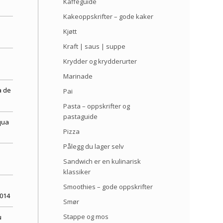
Kaffeguide
Kakeoppskrifter – gode kaker
d
Kjøtt
Kraft | saus | suppe
Krydder og krydderurter
Marinade
a de
Pai
Pasta – oppskrifter og
pastaguide
qua
Pizza
Pålegg du lager selv
Sandwich er en kulinarisk
klassiker
s
Smoothies – gode oppskrifter
2014
Smør
Stappe og mos
u