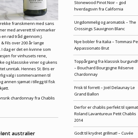
Stonewood Pinot Noir – god
hverdagsvin fra California
Ungdommelig og aromatisk – The
g rekke franskmenn med sans
Crossings Sauvignon Blanc
nner med arverett til vinmarker
 en rød tråd gjennom J.
Nye bobler fra Italia – Tommasi Pe
& Fils over 200 år lange
Appassionato Brut
e. I dag er det en kvinne som
bresjen for vinhusets rene,
Toppårgang fra klassisk burgund
ske og klassiske viner og ukens
– Bouchard Bourgogne Réserve
ntet unntak. Hennes St. Bris er
Chardonnay
rlig valg i sommervarmen til
g annen sjømat i tillegg til fisk
Frisk til forrett – Joël Delaunay Le
kjøtt.
Grand Ballon
onsrik chardonnay fra Chablis
Derfor er chablis perfekt til sjømat
Roland Lavantureux Petit Chablis
2014
lønt australier
Godt til krydret grillmat! – Cuvée