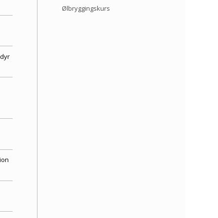
Ølbryggingskurs
ldyr
ion