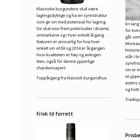
Klassiske burgundere skal være
lagringsdyktige og ha en syrestruktur
som gir vin med potensial for lagring.
En lan
De skal vise frem potensialet i druene,
for kvi
vinmarkene og i hver enkelt årgang.
går som
Naturen er ansvarlig for hva hver
Moreau 
enkelt vin vil bli og 2014 er årgangen
histori
hvor kvaliteten er høy og avlingen
står i 
liten, også for denne ypperlige
syrefri
chardonnayen!
vin er i
et yppe
Toppårgang fra klassisk burgundhus
østers o
og hvitt 
Tradisj
Frisk til forrett
Prisbe