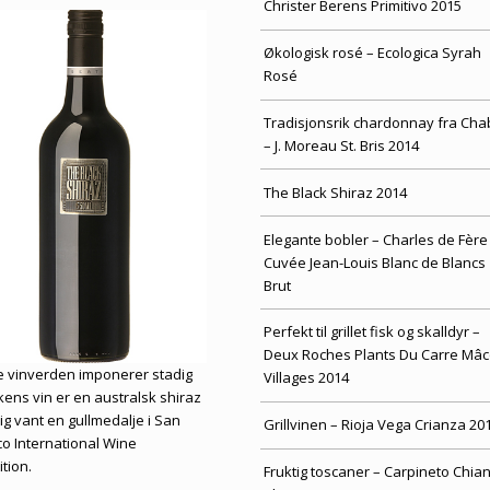
Christer Berens Primitivo 2015
Økologisk rosé – Ecologica Syrah
Rosé
Tradisjonsrik chardonnay fra Chab
– J. Moreau St. Bris 2014
The Black Shiraz 2014
Elegante bobler – Charles de Fère
Cuvée Jean-Louis Blanc de Blancs
Brut
Perfekt til grillet fisk og skalldyr –
Deux Roches Plants Du Carre Mâc
 vinverden imponerer stadig
Villages 2014
kens vin er en australsk shiraz
ig vant en gullmedalje i San
Grillvinen – Rioja Vega Crianza 20
co International Wine
tion.
Fruktig toscaner – Carpineto Chian