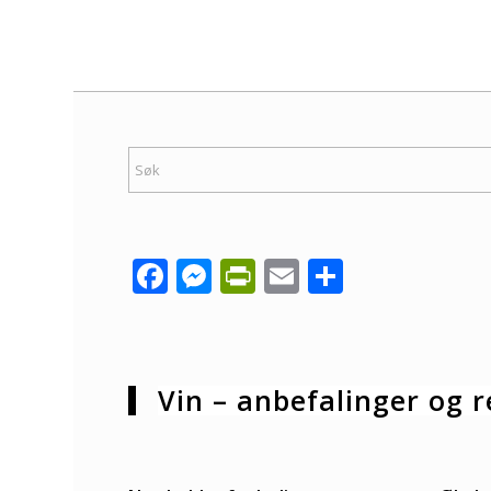
Facebook
Messenger
PrintFriendly
Email
Share
Vin – anbefalinger og r