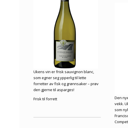
Ukens vin er frisk sauvignon blanc,
som egner seg ypperlig til lette
forretter av fisk og grønnsaker – prøv
den gjerne til asparges!
Den nye
Frisk til forrett
vekk. U
som nyl
Francis
Competi