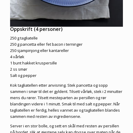
Oppskrift (4 personer)
250 g tagliatelle
250 g pancetta eller fet bacon i terninger
250 sjampinjong eller kantareller
4 vårløk
1 bunt hakket kruspersille
2 ss smør
Salt og pepper
Kok tagliatellen etter anvisning. Stek pancetta og sopp
sammen i smør til det er gyldent. Tilsett vårløk, stek i 2 minutter
mens du rører. Tilsett mesteparten av persillen og rør
blandingen videre i 1 minutt. Smak til med salt og pepper. Når
tagliatellen er ferdig, helles vannet av og tagliatellen blandes
sammen med resten av ingrediensene.
Server i en stor bolle, og sett en skål med resten av persillen
på bordet, slik at gjestene selv kan drysse over maten når de