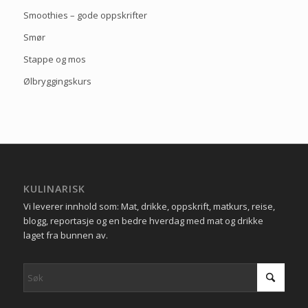
Smoothies – gode oppskrifter
Smør
Stappe og mos
Ølbryggingskurs
KULINARISK
Vi leverer innhold som: Mat, drikke, oppskrift, matkurs, reise,
blogg, reportasje og en bedre hverdag med mat og drikke
laget fra bunnen av.