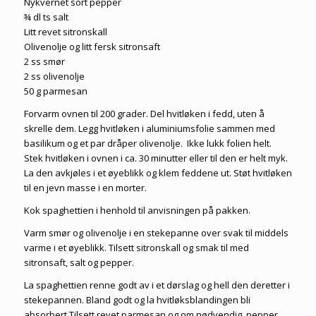
Nykvernet sort pepper
¾ dl ts salt
Litt revet sitronskall
Olivenolje og litt fersk sitronsaft
2 ss smør
2 ss olivenolje
50 g parmesan
Forvarm ovnen til 200 grader. Del hvitløken i fedd, uten å
skrelle dem. Legg hvitløken i aluminiumsfolie sammen med
basilikum og et par dråper olivenolje. Ikke lukk folien helt.
Stek hvitløken i ovnen i ca. 30 minutter eller til den er helt myk.
La den avkjøles i et øyeblikk og klem feddene ut. Støt hvitløken
til en jevn masse i en morter.
Kok spaghettien i henhold til anvisningen på pakken.
Varm smør og olivenolje i en stekepanne over svak til middels
varme i et øyeblikk. Tilsett sitronskall og smak til med
sitronsaft, salt og pepper.
La spaghettien renne godt av i et dørslag og hell den deretter i
stekepannen. Bland godt og la hvitløksblandingen bli
absorbert.Tilsett revet parmesan og om nødvendig, pepper,