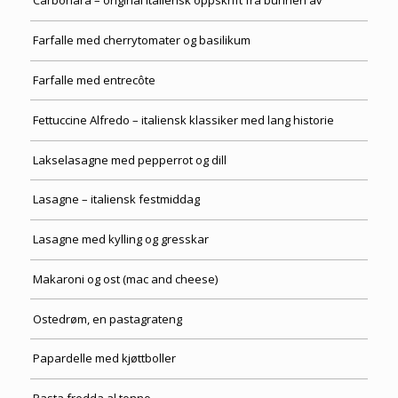
Carbonara – original italiensk oppskrift fra bunnen av
Farfalle med cherrytomater og basilikum
Farfalle med entrecôte
Fettuccine Alfredo – italiensk klassiker med lang historie
Lakselasagne med pepperrot og dill
Lasagne – italiensk festmiddag
Lasagne med kylling og gresskar
Makaroni og ost (mac and cheese)
Ostedrøm, en pastagrateng
Papardelle med kjøttboller