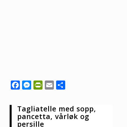
Facebook
Messenger
PrintFriendly
Email
Share
Tagliatelle med sopp,
pancetta, vårløk og
persille