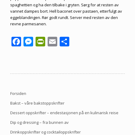
spaghettien og ha den tilbake i gryten. Sørg for at resten av
vannet dampes bort. Hell baconet over pastaen, etterfulgt av
eggeblandingen. Rør godt rundt. Server med resten av den
revne parmesanen.
Facebook
Messenger
PrintFriendly
Email
Share
Forsiden
Bakst – våre bakstoppskrifter
Dessert oppskrifter – endestasjonen på en kulinarisk reise
Dip og dressing – fra bunnen av
Drinkoppskrifter og cocktailoppskrifter