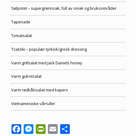
Søtpotet – supergrønnsak, full av smak og bruksområder
Tapenade
Tomatsalat
Tzatziki – populær tyrkisk/gresk dressing
Varm grillsalat med Jack Daniels honey
Varm gulrotsalat
Varm rødkålssalat med kapers
Vietnamesiske vårruller
Facebook
Messenger
PrintFriendly
Email
Share