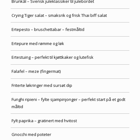
Brunkål – Svensk juleklassiker til julebordet
Crying Tiger salat – smaksrik og frisk Thai biff salat
Ertepesto – bruschettabar – festmåltid
Ertepure med rømme og løk
Ertestuing – perfekt til kjøttkaker og lutefisk
Falafel – meze (fingermat)
Friterte løkringer med sursøt dip
Funghi ripieni – fylte sjampinjonger – perfekt start på et godt
måltid
Fylt paprika – gratinert med hvitost
Gnocchi med poteter