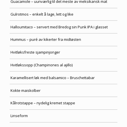
Guacamole – uunværlig til det meste av meksikansk mat
Gulrotmos – enkelt å lage, lett og like
Halloumitaco – servert med Bredog sin Punk IPA i glasset
Hummus – puré av kikerter fra midtøsten
Hvitløksfreste sjampinjonger
Hvitløkssopp (Champinones al ajillo)
Karamellisert løk med balsamico – Bruschettabar
Kokte maiskolber
Kålrotstappe – nydelig kremet stappe
Linseform