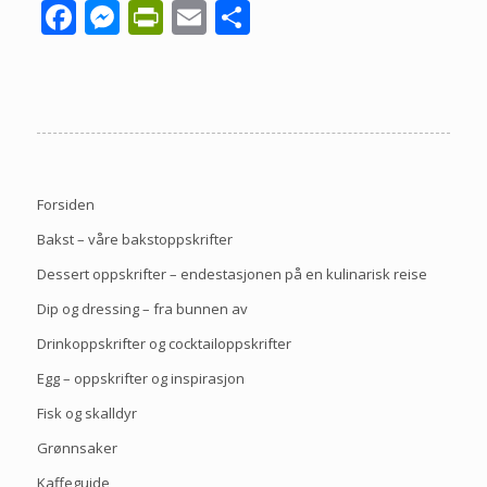
Facebook
Messenger
PrintFriendly
Email
Share
Forsiden
Bakst – våre bakstoppskrifter
Dessert oppskrifter – endestasjonen på en kulinarisk reise
Dip og dressing – fra bunnen av
Drinkoppskrifter og cocktailoppskrifter
Egg – oppskrifter og inspirasjon
Fisk og skalldyr
Grønnsaker
Kaffeguide