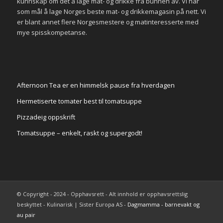
kunnskap om det å lage mat- og drikke fra bunnen av. Vi har
som mål å lage Norges beste mat- og drikkemagasin på nett. Vi
er blant annet flere Norgesmestere og matinteresserte med
mye spisskompetanse.
Afternoon Tea er en himmelsk pause fra hverdagen
Hermetiserte tomater best til tomatsuppe
Pizzadeig oppskrift
Tomatsuppe – enkelt, raskt og supergodt!
© Copyright - 2024 - Opphavsrett - Alt innhold er opphavsrettslig
beskyttet - Kulinarisk | Sister Europa AS -
Dagmamma - barnevakt og
au pair