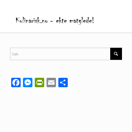
Facebook
Messenger
PrintFriendly
Email
Share