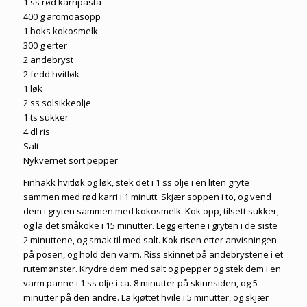
1 ss rød karripasta
400 g aromoasopp
1 boks kokosmelk
300 g erter
2 andebryst
2 fedd hvitløk
1 løk
2 ss solsikkeolje
1 ts sukker
4 dl ris
Salt
Nykvernet sort pepper
Finhakk hvitløk og løk, stek det i 1 ss olje i en liten gryte
sammen med rød karri i 1 minutt. Skjær soppen i to, og vend
dem i gryten sammen med kokosmelk. Kok opp, tilsett sukker,
og la det småkoke i 15 minutter. Legg ertene i gryten i de siste
2 minuttene, og smak til med salt. Kok risen etter anvisningen
på posen, og hold den varm. Riss skinnet på andebrystene i et
rutemønster. Krydre dem med salt og pepper og stek dem i en
varm panne i 1 ss olje i ca. 8 minutter på skinnsiden, og 5
minutter på den andre. La kjøttet hvile i 5 minutter, og skjær