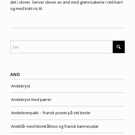
det i skiver. Server skiver av and med grønnsakene i rød karri
og med kokt ris til.
AND
Andebryst
Andebryst med pærer
Andeleverpaté – fransk postei på sitt beste
Andelår med blomkålmos og fransk bønnesalat