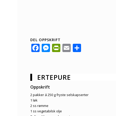
DEL OPPSKRIFT
Facebook
Messenger
PrintFriendly
Email
Share
ERTEPURE
Oppskrift
2 pakker á 250 g fryste selskapserter
1 løk
2 ss rømme
1 ss vegetabilsk olje