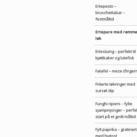
Ertepesto –
bruschettabar –
festmåltid
Ertepure med rømme
løk
Ertestuing – perfekt til
kjøttkaker og lutefisk
Falafel – meze (finger
Friterte løkringer med
sursøt dip
Funghi ripieni – fylte
sjampinjonger – perfe
start på et godt måltid
Fylt paprika – gratinert
med hvitost