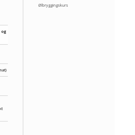
Ølbryggingskurs
 og
mat)
kt