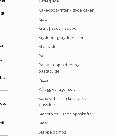
ker
Kaffeguide
Kakeoppskrifter – gode kaker
odt
Kjøtt
Kraft | saus | suppe
Krydder og krydderurter
ar!
Marinade
Pai
og
Pasta – oppskrifter og
pastaguide
fra
Pizza
Pålegg du lager selv
Sandwich er en kulinarisk
rdet
klassiker
Smoothies – gode oppskrifter
biff
Smør
Stappe og mos