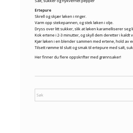
Salt, sukker og nykvernet pepper
Ertepure
Skrell og skjær løken i ringer.
Varm opp stekepannen, og stek løken i olje.
Dryss over litt sukker, slik at løken karamelliserer seg l
Kok ertene i 2-3 minutter, og skyll dem deretter i kaldt 
Kjør løken i en blender sammen med ertene, hold av en 
Tilsett rømme til slutt og smak til ertepure med salt, s
Her finner du flere
oppskrifter med grønnsaker
!