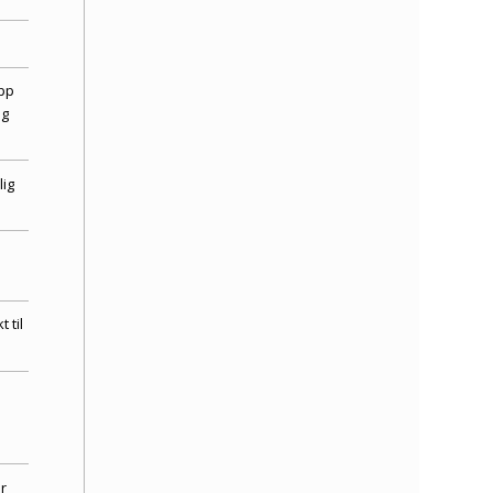
pp
og
lig
 til
r