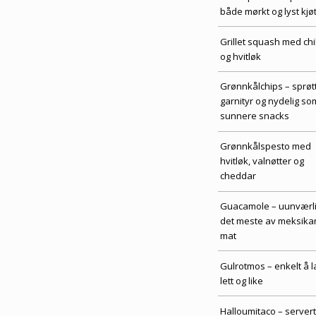
både mørkt og lyst kjøt
Grillet squash med chil
og hvitløk
Grønnkålchips – sprøt
garnityr og nydelig so
sunnere snacks
Grønnkålspesto med
hvitløk, valnøtter og
cheddar
Guacamole – uunværlig
det meste av meksika
mat
Gulrotmos – enkelt å l
lett og like
Halloumitaco – servert