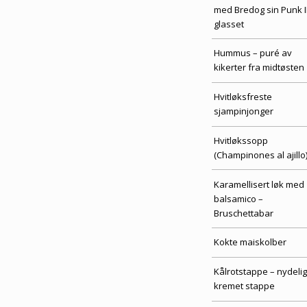
med Bredog sin Punk I
glasset
Hummus – puré av
kikerter fra midtøsten
Hvitløksfreste
sjampinjonger
Hvitløkssopp
(Champinones al ajillo
Karamellisert løk med
balsamico –
Bruschettabar
Kokte maiskolber
Kålrotstappe – nydelig
kremet stappe