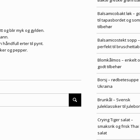
Bakte greske grønnsa
Balsamicobakt løk – g
til tapasbordet og som
tilbehør
itt og blir myk og gylden.
vann.
Balsamicostekt sopp –
håndfull erter til pynt.
perfekt til bruschettab
ukker og pepper.
Blomkålmos – enkelt 
godt tilbehør
Borsj – rødbetesuppe 
Ukraina
Brunkål – Svensk
juleklassiker til julebo
Crying Tiger salat –
smaksrik og frisk Thai 
salat