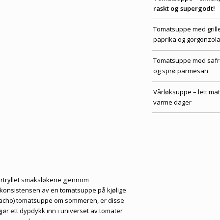
raskt og supergodt!
Tomatsuppe med grill
paprika og gorgonzol
Tomatsuppe med saf
og sprø parmesan
Vårløksuppe – lett ma
varme dager
ortryllet smaksløkene gjennom
 konsistensen av en tomatsuppe på kjølige
zpacho) tomatsuppe om sommeren, er disse
 gjør ett dypdykk inn i universet av tomater