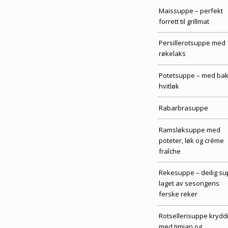
Maissuppe – perfekt
forrett til grillmat
Persillerotsuppe med
røkelaks
Potetsuppe – med bak
hvitløk
Rabarbrasuppe
Ramsløksuppe med
poteter, løk og créme
fraîche
Rekesuppe – deilig s
laget av sesongens
ferske reker
Rotsellerisuppe krydd
med timian og