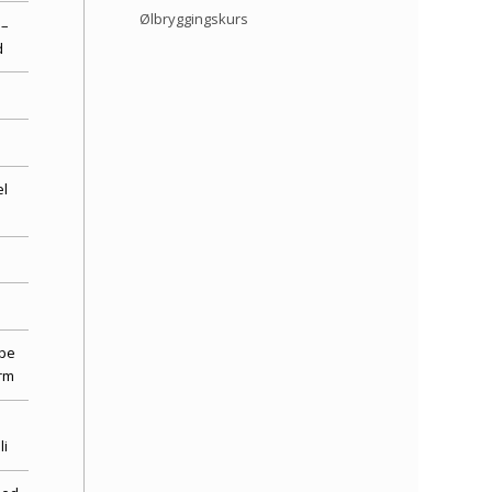
Ølbryggingskurs
 –
d
l
ppe
rm
li