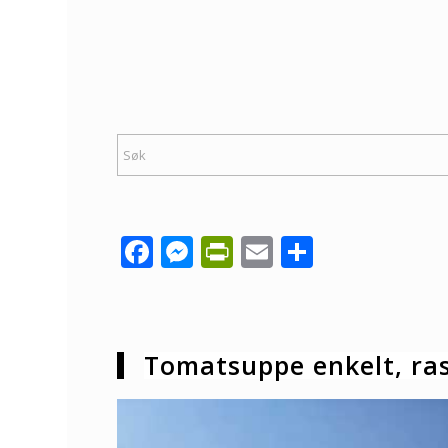
Facebook
Messenger
PrintFriendly
Email
Share
Tomatsuppe enkelt, ra