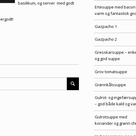
basilikum, og server med godt
Ertesuppe med bacon
varm og fantastisk go
pergodt!
Gazpacho 1
Gazpacho 2
Gresskarsuppe – enke
og god suppe
Grov tomatsuppe
Grønnkålssuppe
Gulrot- og ingefærsu
– god både kald og va
Gulrotsuppe med
koriander og grønn chi