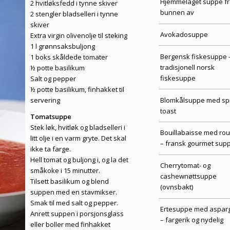
Hjemmelaget suppe fr
2 hvitløksfedd i tynne skiver
bunnen av
2 stengler bladselleri i tynne
skiver
Avokadosuppe
Extra virgin olivenolje til steking
1 l grønnsaksbuljong
Bergensk fiskesuppe 
1 boks skåldede tomater
tradisjonell norsk
½ potte basilikum
fiskesuppe
Salt og pepper
½ potte basilikum, finhakket til
Blomkålsuppe med sp
servering
toast
Tomatsuppe
Stek løk, hvitløk og bladselleri i
Bouillabaisse med roui
litt olje i en varm gryte. Det skal
– fransk gourmet sup
ikke ta farge.
Hell tomat og buljong i, og la det
Cherrytomat- og
småkoke i 15 minutter.
cashewnøttsuppe
Tilsett basilikum og blend
(ovnsbakt)
suppen med en stavmikser.
Smak til med salt og pepper.
Ertesuppe med aspar
Anrett suppen i porsjonsglass
– fargerik og nydelig
eller boller med finhakket