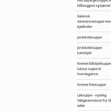
Hvit aspargessuppe 
blåmuggost og kjørvel
Italiensk
minestronesuppe me
kjøttboller
Jordskokksuppe
Jordskokksuppe-
kamskjell
Kremet blåskjellsuppe
luksus suppe til
hverdagskost
Kremet fiskesuppe
Løksuppe – nydelig
fattigmannskost fra 1
tallet