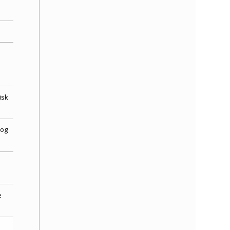
isk
 og
e
,