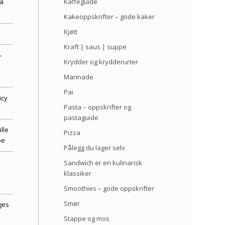
Kaffeguide
a
Kakeoppskrifter – gode kaker
Kjøtt
Kraft | saus | suppe
–
Krydder og krydderurter
Marinade
Pai
icy
Pasta – oppskrifter og
pastaguide
lle
Pizza
pe
Pålegg du lager selv
Sandwich er en kulinarisk
klassiker
Smoothies – gode oppskrifter
Smør
ges
Stappe og mos