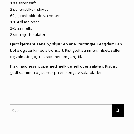
1 ss sitronsaft
2 selleristilker, skivet
60 g grovhakkede valnøtter
1 1/4 dl majones
2–3 ss melk.
2 små hjertesalater
Fjern kjernehusene og skjær eplene i terninger. Legg dem i en
bolle og stenk med sitronsaft. Rist godt sammen. Tilsett selleri
og valnøtter, og rist sammen en gang til.
Pisk majonesen, spe med melk og hell over salaten. Rist alt
godt sammen og server på en seng av salatblader.