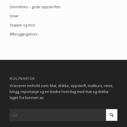
Smoothies – gode oppskrifter
Smør
Stappe og mos
Ølbryggingskurs
KULINARISK
Vi leverer innhold som: Mat, drikke, oppskrift, matkurs, reise,
blogg, reportasje og en bedre hverdag med mat og drikke
laget fra bunnen av.