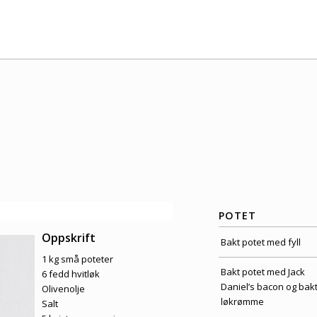
POTET
Oppskrift
Bakt potet med fyll
1 kg små poteter
Bakt potet med Jack
6 fedd hvitløk
Daniel’s bacon og bak
Olivenolje
løkrømme
Salt