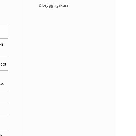
Ølbryggingskurs
lt
godt
d
aus
øk