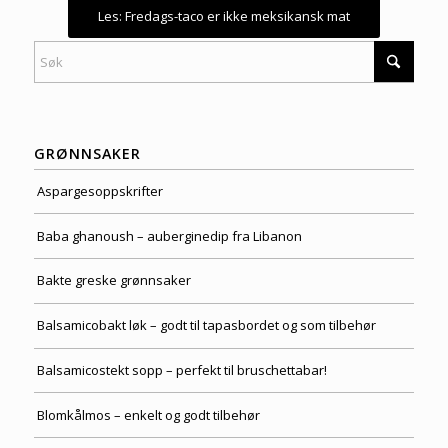
Les: Fredags-taco er ikke meksikansk mat
GRØNNSAKER
Aspargesoppskrifter
Baba ghanoush – auberginedip fra Libanon
Bakte greske grønnsaker
Balsamicobakt løk – godt til tapasbordet og som tilbehør
Balsamicostekt sopp – perfekt til bruschettabar!
Blomkålmos – enkelt og godt tilbehør