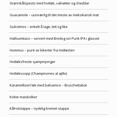
Grønnkålspesto med hvitløk, valnøtter og cheddar
Guacamole – uunværlig til det meste av meksikansk mat
Gulrotmos – enkelt å lage, lett og like
Halloumitaco – servert med Bredog sin Punk IPA i glasset
Hummus – puré av kikerter fra midtøsten
Hvitløksfreste sjampinjonger
Hvitløkssopp (Champinones al ajillo)
Karamellisert løk med balsamico – Bruschettabar
Kokte maiskolber
Kålrotstappe – nydelig kremet stappe