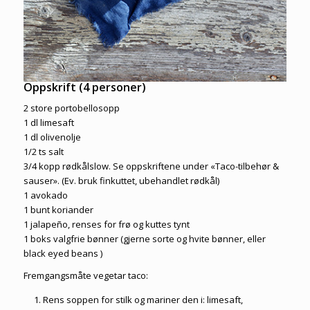
Oppskrift (4 personer)
2 store portobellosopp
1 dl limesaft
1 dl olivenolje
1/2 ts salt
3/4 kopp rødkålslow. Se oppskriftene under «Taco-tilbehør &
sauser». (Ev. bruk finkuttet, ubehandlet rødkål)
1 avokado
1 bunt koriander
1 jalapeño, renses for frø og kuttes tynt
1 boks valgfrie bønner (gjerne sorte og hvite bønner, eller
black eyed beans )
Fremgangsmåte vegetar taco:
Rens soppen for stilk og mariner den i: limesaft,