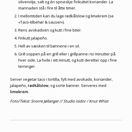
olivenolje, salt og én spiseskje finkuttet koriander. La
marinaden stå i fire til åtte timer.
I mellomtiden kan du lage rødkålslow og limekrem (se
«Taco-tilbehør & sauser»).
Rens avokadoen og kutt i fine biter.
Finkutt jalapeño.
Hell av væsken til bønnene i en sil.
Grill soppen på en grill eller i grillpanne i to minutter på
hver side. La hvile i ett minutt, og kutt deretter opp i fine
terninger.
Server vegetar taco i tortilla, fylt med avokado, koriander,
jalapeño,
rødkålslow
, og sorte bønner. Serveres med
limekrem
.
Foto/Tekst: Snorre Jøllanger // Studio Isidor / Knut Whist