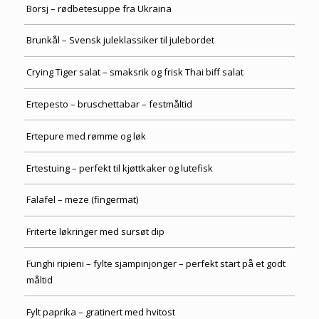
Borsj – rødbetesuppe fra Ukraina
Brunkål – Svensk juleklassiker til julebordet
Crying Tiger salat – smaksrik og frisk Thai biff salat
Ertepesto – bruschettabar – festmåltid
Ertepure med rømme og løk
Ertestuing – perfekt til kjøttkaker og lutefisk
Falafel – meze (fingermat)
Friterte løkringer med sursøt dip
Funghi ripieni – fylte sjampinjonger – perfekt start på et godt
måltid
Fylt paprika – gratinert med hvitost