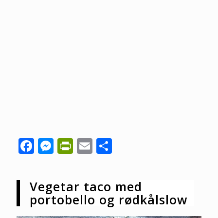
Facebook
Messenger
PrintFriendly
Email
Share
Vegetar taco med
portobello og rødkålslow