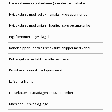
Hvite kakemenn (kakedamer) – er deilige julekaker
Hvitløksbrød med rødløk – smaksrikt og spennende
Hvitløksbrød med timian – hærlige, sprø og smaksrike
Ingefærnøtter – syv slag til jul
Kanelsnipper – sprø og smaksrike snipper med kanel
Kokoskjeks – perfekt til is eller espresso
Krumkaker – norsk tradisjonsbakst
Lefse fra Troms
Lussekatter – Luciadagen er 13. desember
Marsipan – enkelt og lage