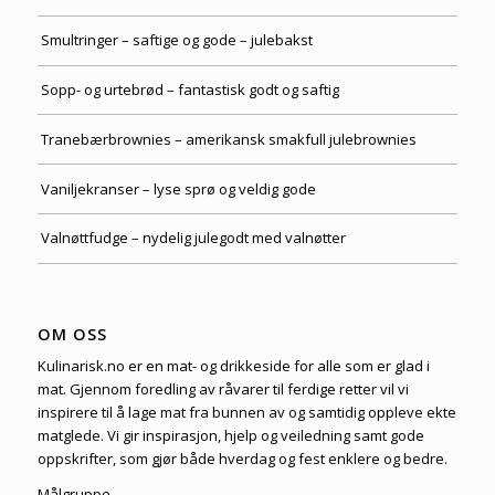
Smultringer – saftige og gode – julebakst
Sopp- og urtebrød – fantastisk godt og saftig
Tranebærbrownies – amerikansk smakfull julebrownies
Vaniljekranser – lyse sprø og veldig gode
Valnøttfudge – nydelig julegodt med valnøtter
OM OSS
Kulinarisk.no er en mat- og drikkeside for alle som er glad i
mat. Gjennom foredling av råvarer til ferdige retter vil vi
inspirere til å lage mat fra bunnen av og samtidig oppleve ekte
matglede. Vi gir inspirasjon, hjelp og veiledning samt gode
oppskrifter, som gjør både hverdag og fest enklere og bedre.
Målgruppe