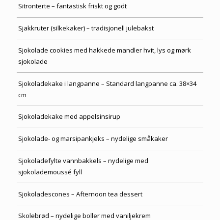
Sitronterte – fantastisk friskt og godt
Sjakkruter (silkekaker) – tradisjonell julebakst
Sjokolade cookies med hakkede mandler hvit, lys og mørk
sjokolade
Sjokoladekake i langpanne – Standard langpanne ca. 38×34
cm
Sjokoladekake med appelsinsirup
Sjokolade- og marsipankjeks – nydelige småkaker
Sjokoladefylte vannbakkels – nydelige med
sjokolademoussé fyll
Sjokoladescones – Afternoon tea dessert
Skolebrød – nydelige boller med vaniljekrem