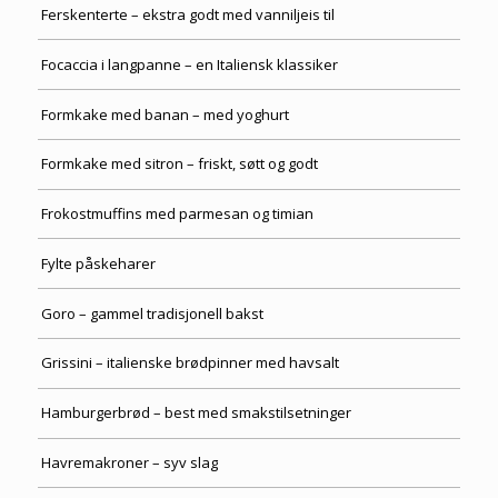
Ferskenterte – ekstra godt med vanniljeis til
Focaccia i langpanne – en Italiensk klassiker
Formkake med banan – med yoghurt
Formkake med sitron – friskt, søtt og godt
Frokostmuffins med parmesan og timian
Fylte påskeharer
Goro – gammel tradisjonell bakst
Grissini – italienske brødpinner med havsalt
Hamburgerbrød – best med smakstilsetninger
Havremakroner – syv slag