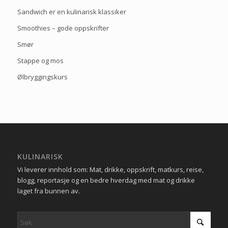
Sandwich er en kulinarisk klassiker
Smoothies – gode oppskrifter
Smør
Stappe og mos
Ølbryggingskurs
KULINARISK
Vi leverer innhold som: Mat, drikke, oppskrift, matkurs, reise,
blogg, reportasje og en bedre hverdag med mat og drikke
laget fra bunnen av.