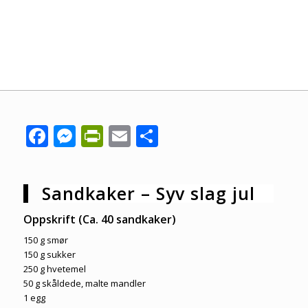
Facebook
Messenger
PrintFriendly
Email
Share
Sandkaker – Syv slag jul
Oppskrift (Ca. 40 sandkaker)
150 g smør
150 g sukker
250 g hvetemel
50 g skåldede, malte mandler
1 egg