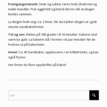
Fremgangsmetode:
Smør og sukker røres hvitt, tilsett mel og
malte mandler. Pisk egget lett og bland det inn slik at deigen
bindes sammen.
La deigen hvile seg i ca. 2 timer, før du trykker deigen ut i godt
smurte sandkakeformer.
Tid og ovn:
Stekes på 180 grader i 8-10 minutter. Kakene skal
være lys gule. La kakene stå i formen i et par minutter før de
hvelves ut på bakeristen.
Annet:
Ca. 40 Sandkaker, oppbevares i en lufttett boks, og kan
også fryses.
Her finner du flere
oppskrifter på bakst
!