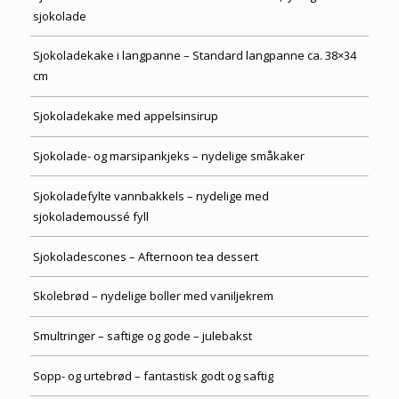
sjokolade
Sjokoladekake i langpanne – Standard langpanne ca. 38×34
cm
Sjokoladekake med appelsinsirup
Sjokolade- og marsipankjeks – nydelige småkaker
Sjokoladefylte vannbakkels – nydelige med
sjokolademoussé fyll
Sjokoladescones – Afternoon tea dessert
Skolebrød – nydelige boller med vaniljekrem
Smultringer – saftige og gode – julebakst
Sopp- og urtebrød – fantastisk godt og saftig