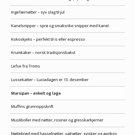
Ingefærnøtter – syv slag til jul
Kanelsnipper – sprø og smaksrike snipper med kanel
Kokoskjeks – perfekt til is eller espresso
Krumkaker – norsk tradisjonsbakst
Lefse fra Troms
Lussekatter – Luciadagen er 13. desember
Marsipan – enkelt og lage
Muffins grunnoppskrift
Musliboller med nøtter, rosiner og gresskarkjerner
Nøttebrød med hasselnøtter, valnøtter, svisker og aprikos