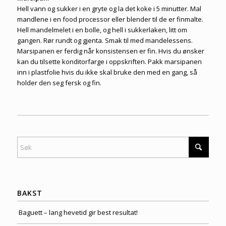
Hell vann og sukker i en gryte og la det koke i 5 minutter. Mal
mandlene i en food processor eller blender til de er finmalte.
Hell mandelmelet i en bolle, og hell i sukkerlaken, litt om
gangen. Rør rundt og gjenta. Smak til med mandelessens.
Marsipanen er ferdig når konsistensen er fin. Hvis du ønsker
kan du tilsette konditorfarge i oppskriften. Pakk marsipanen
inn i plastfolie hvis du ikke skal bruke den med en gang, så
holder den seg fersk og fin.
BAKST
Baguett – lang hevetid gir best resultat!