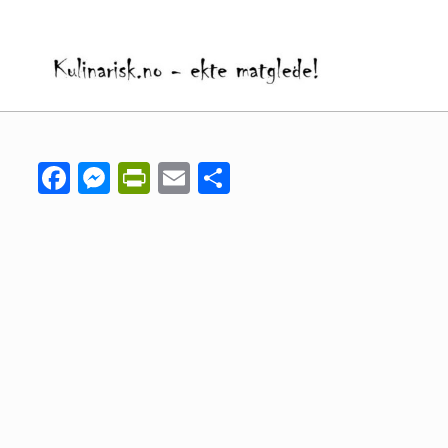
Facebook
Messenger
PrintFriendly
Email
Share