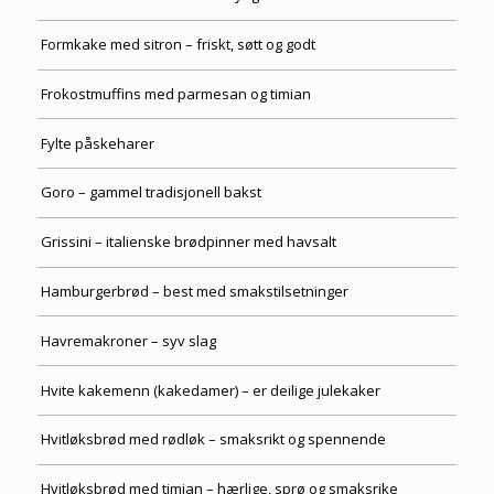
Formkake med sitron – friskt, søtt og godt
Frokostmuffins med parmesan og timian
Fylte påskeharer
Goro – gammel tradisjonell bakst
Grissini – italienske brødpinner med havsalt
Hamburgerbrød – best med smakstilsetninger
Havremakroner – syv slag
Hvite kakemenn (kakedamer) – er deilige julekaker
Hvitløksbrød med rødløk – smaksrikt og spennende
Hvitløksbrød med timian – hærlige, sprø og smaksrike