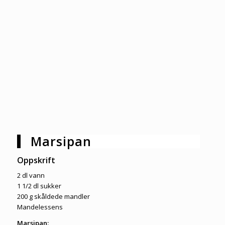
Marsipan
Oppskrift
2 dl vann
1 1/2 dl sukker
200 g skåldede mandler
Mandelessens
Marsipan: