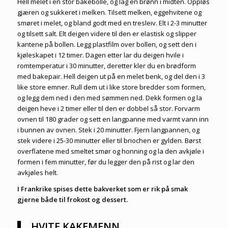
Hell melet i en stor bakebolle, og lag en brønn i midten. Oppløs
gjæren og sukkeret i melken. Tilsett melken, eggehvitene og
smøret i melet, og bland godt med en tresleiv. Elt i 2-3 minutter
og tilsett salt. Elt deigen videre til den er elastisk og slipper
kantene på bollen. Legg plastfilm over bollen, og sett den i
kjøleskapet i 12 timer. Dagen etter lar du deigen hvile i
romtemperatur i 30 minutter, deretter kler du en brødform
med bakepair. Hell deigen ut på en melet benk, og del den i 3
like store emner. Rull dem ut i like store bredder som formen,
og legg dem ned i den med sømmen ned. Dekk formen og la
deigen heve i 2 timer eller til den er dobbel så stor. Forvarm
ovnen til 180 grader og sett en langpanne med varmt vann inn
i bunnen av ovnen. Stek i 20 minutter. Fjern langpannen, og
stek videre i 25-30 minutter eller til briochen er gylden. Børst
overflatene med smeltet smør og honning og la den avkjøle i
formen i fem minutter, før du legger den på rist og lar den
avkjøles helt.
I Frankrike spises dette bakverket som er rik på smak
gjerne både til frokost og dessert.
HVITE KAKEMENN