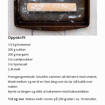
Oppskrift
1/2 kg hvetemel
200 g sukker
200 g margarin
3 ts vaniljesukker
3 ts hjortesalt
2 dl melk
Fremgangsmetode: Smuldre sammen alt det tørre med smøret,
tilsett melken og rør til en fast deig som du lar stå kaldt over
natten.
Kjevle ut deigen og stikk ut kakemenn med kakeutstikker.
Tid og ovn
: Stekes midt i ovnen på 200 grader i ca. 10 minutter.