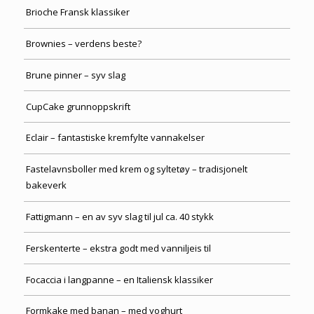
Brioche Fransk klassiker
Brownies – verdens beste?
Brune pinner – syv slag
CupCake grunnoppskrift
Eclair – fantastiske kremfylte vannakelser
Fastelavnsboller med krem og syltetøy – tradisjonelt
bakeverk
Fattigmann – en av syv slag til jul ca. 40 stykk
Ferskenterte – ekstra godt med vanniljeis til
Focaccia i langpanne – en Italiensk klassiker
Formkake med banan – med yoghurt