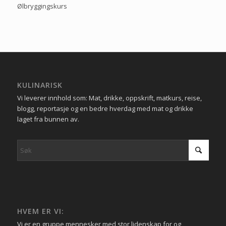
Ølbryggingskurs
KULINARISK
Vi leverer innhold som: Mat, drikke, oppskrift, matkurs, reise,
blogg, reportasje og en bedre hverdag med mat og drikke
laget fra bunnen av.
HVEM ER VI:
Vi er en gruppe mennesker med stor lidenskap for og