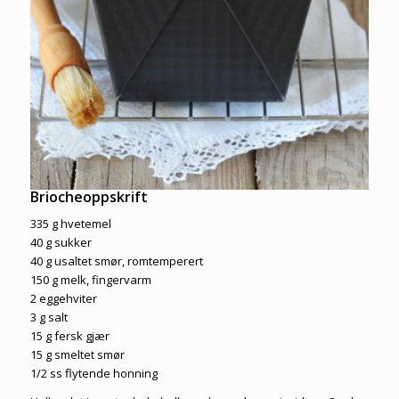
Briocheoppskrift
335 g hvetemel
40 g sukker
40 g usaltet smør, romtemperert
150 g melk, fingervarm
2 eggehviter
3 g salt
15 g fersk gjær
15 g smeltet smør
1/2 ss flytende honning