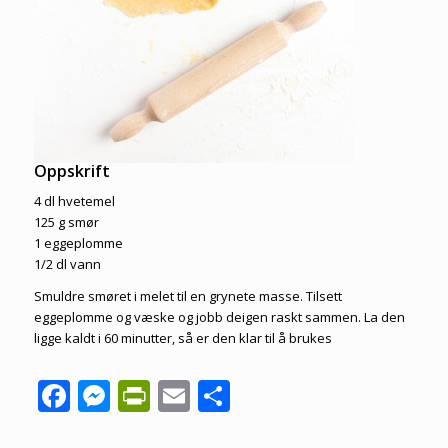
Oppskrift
4 dl hvetemel
125 g smør
1 eggeplomme
1/2 dl vann
Smuldre smøret i melet til en grynete masse. Tilsett
eggeplomme og væske og jobb deigen raskt sammen. La den
ligge kaldt i 60 minutter, så er den klar til å brukes
Facebook
Messenger
PrintFriendly
Email
Share