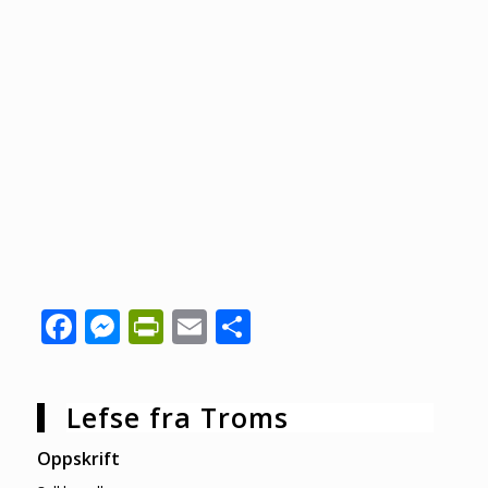
Facebook
Messenger
PrintFriendly
Email
Share
Lefse fra Troms
Oppskrift