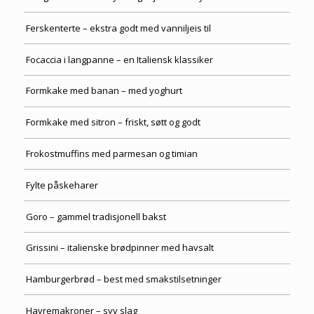
Ferskenterte – ekstra godt med vanniljeis til
Focaccia i langpanne – en Italiensk klassiker
Formkake med banan – med yoghurt
Formkake med sitron – friskt, søtt og godt
Frokostmuffins med parmesan og timian
Fylte påskeharer
Goro – gammel tradisjonell bakst
Grissini – italienske brødpinner med havsalt
Hamburgerbrød – best med smakstilsetninger
Havremakroner – syv slag