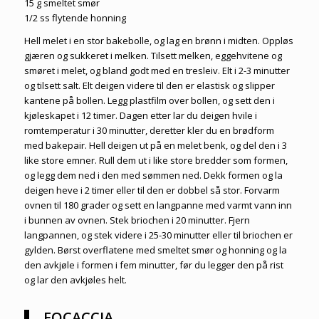
15 g smeltet smør
1/2 ss flytende honning
Hell melet i en stor bakebolle, og lag en brønn i midten. Oppløs
gjæren og sukkeret i melken. Tilsett melken, eggehvitene og
smøret i melet, og bland godt med en tresleiv. Elt i 2-3 minutter
og tilsett salt. Elt deigen videre til den er elastisk og slipper
kantene på bollen. Legg plastfilm over bollen, og sett den i
kjøleskapet i 12 timer. Dagen etter lar du deigen hvile i
romtemperatur i 30 minutter, deretter kler du en brødform
med bakepair. Hell deigen ut på en melet benk, og del den i 3
like store emner. Rull dem ut i like store bredder som formen,
og legg dem ned i den med sømmen ned. Dekk formen og la
deigen heve i 2 timer eller til den er dobbel så stor. Forvarm
ovnen til 180 grader og sett en langpanne med varmt vann inn
i bunnen av ovnen. Stek briochen i 20 minutter. Fjern
langpannen, og stek videre i 25-30 minutter eller til briochen er
gylden. Børst overflatene med smeltet smør og honning og la
den avkjøle i formen i fem minutter, før du legger den på rist
og lar den avkjøles helt.
FOCACCIA