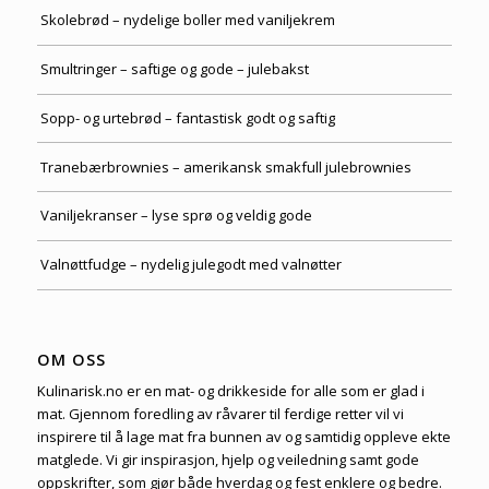
Skolebrød – nydelige boller med vaniljekrem
Smultringer – saftige og gode – julebakst
Sopp- og urtebrød – fantastisk godt og saftig
Tranebærbrownies – amerikansk smakfull julebrownies
Vaniljekranser – lyse sprø og veldig gode
Valnøttfudge – nydelig julegodt med valnøtter
OM OSS
Kulinarisk.no er en mat- og drikkeside for alle som er glad i
mat. Gjennom foredling av råvarer til ferdige retter vil vi
inspirere til å lage mat fra bunnen av og samtidig oppleve ekte
matglede. Vi gir inspirasjon, hjelp og veiledning samt gode
oppskrifter, som gjør både hverdag og fest enklere og bedre.