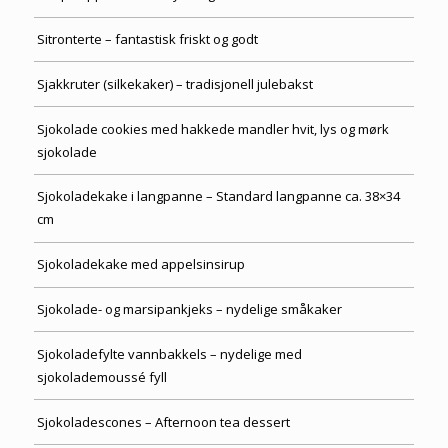
Sitronterte – fantastisk friskt og godt
Sjakkruter (silkekaker) – tradisjonell julebakst
Sjokolade cookies med hakkede mandler hvit, lys og mørk
sjokolade
Sjokoladekake i langpanne – Standard langpanne ca. 38×34
cm
Sjokoladekake med appelsinsirup
Sjokolade- og marsipankjeks – nydelige småkaker
Sjokoladefylte vannbakkels – nydelige med
sjokolademoussé fyll
Sjokoladescones – Afternoon tea dessert