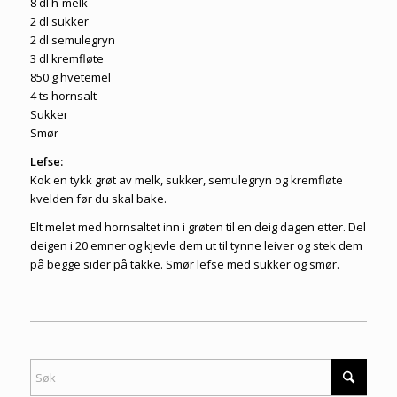
8 dl h-melk
2 dl sukker
2 dl semulegryn
3 dl kremfløte
850 g hvetemel
4 ts hornsalt
Sukker
Smør
Lefse:
Kok en tykk grøt av melk, sukker, semulegryn og kremfløte
kvelden før du skal bake.
Elt melet med hornsaltet inn i grøten til en deig dagen etter. Del
deigen i 20 emner og kjevle dem ut til tynne leiver og stek dem
på begge sider på takke. Smør lefse med sukker og smør.