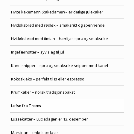
Hvite kakemenn (kakedamer) – er deilige julekaker
Hvitløksbrød med rødløk – smaksrikt og spennende
Hvitløksbrød med timian – hærlige, sprø og smaksrike
Ingefærnøtter – syv slag til jul
Kanelsnipper – sprø og smaksrike snipper med kanel
Kokoskjeks – perfekt til is eller espresso
Krumkaker – norsk tradisjonsbakst
Lefse fra Troms
Lussekatter – Luciadagen er 13. desember
Marsipan – enkelt og lage