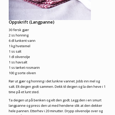
Oppskrift (Langpanne)
30 fersk gjær
2 ss honning
6 dl lunkent vann
1 kg hvetemel
1 ss salt
1 dl olivenolje
1 ss havsalt
1 ss tørket rosmarin
100 g sorte oliven
Rør ut gjær og honning i det lunkne vannet. Jobb inn mel og
salt. Elt deigen godt sammen. Dekk til deigen og la den heve i 1
time på et lunt sted.
Ta deigen ut på benken og elt den godt. Legg den i en smurt
langpanne og press den ut med hendene slik at den dekker
hele pannen. Etterhev i 20 minutter. Drypp olivenolje over og