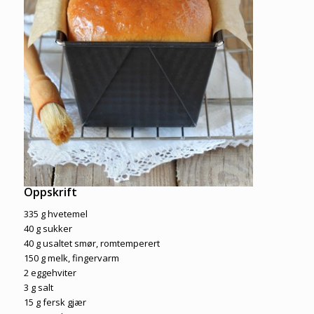
Oppskrift
335 g hvetemel
40 g sukker
40 g usaltet smør, romtemperert
150 g melk, fingervarm
2 eggehviter
3 g salt
15 g fersk gjær