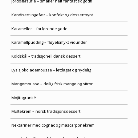
Jordbærsuflé – smaker helt fantastisk godt!
Kandisert ingefær – konfekt og dessertpynt
Karameller – forførende gode
Karamellpudding – fløyelsmykt vidunder
Koldskål – tradisjonell dansk dessert
Lys sjokolademousse – lettlaget og nydelig
Mangomousse – deilig frisk mango og sitron
Mojitogranité
Multekrem – norsk tradisjonsdessert
Nektariner med cognac og mascarponekrem