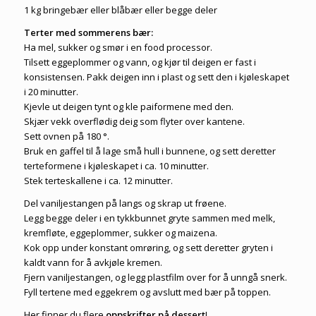
1 kg bringebær eller blåbær eller begge deler
Terter med sommerens bær:
Ha mel, sukker og smør i en food processor.
Tilsett eggeplommer og vann, og kjør til deigen er fast i
konsistensen. Pakk deigen inn i plast og sett den i kjøleskapet
i 20 minutter.
Kjevle ut deigen tynt og kle paiformene med den.
Skjær vekk overflødig deig som flyter over kantene.
Sett ovnen på 180 °.
Bruk en gaffel til å lage små hull i bunnene, og sett deretter
terteformene i kjøleskapet i ca. 10 minutter.
Stek terteskallene i ca. 12 minutter.
Del vaniljestangen på langs og skrap ut frøene.
Legg begge deler i en tykkbunnet gryte sammen med melk,
kremfløte, eggeplommer, sukker og maizena.
Kok opp under konstant omrøring, og sett deretter gryten i
kaldt vann for å avkjøle kremen.
Fjern vaniljestangen, og legg plastfilm over for å unngå snerk.
Fyll tertene med eggekrem og avslutt med bær på toppen.
Her finner du flere
oppskrifter på dessert
!