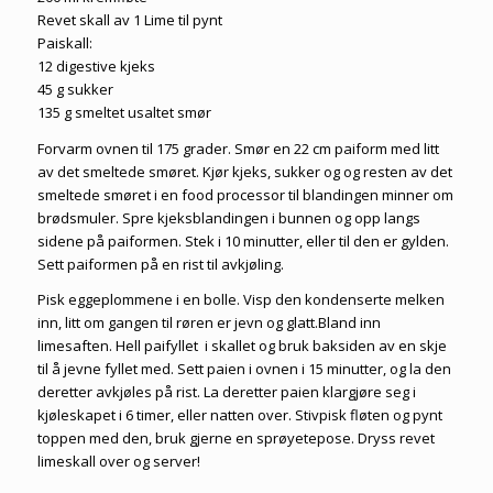
Revet skall av 1 Lime til pynt
Paiskall:
12 digestive kjeks
45 g sukker
135 g smeltet usaltet smør
Forvarm ovnen til 175 grader. Smør en 22 cm paiform med litt
av det smeltede smøret. Kjør kjeks, sukker og og resten av det
smeltede smøret i en food processor til blandingen minner om
brødsmuler. Spre kjeksblandingen i bunnen og opp langs
sidene på paiformen. Stek i 10 minutter, eller til den er gylden.
Sett paiformen på en rist til avkjøling.
Pisk eggeplommene i en bolle. Visp den kondenserte melken
inn, litt om gangen til røren er jevn og glatt.Bland inn
limesaften. Hell paifyllet i skallet og bruk baksiden av en skje
til å jevne fyllet med. Sett paien i ovnen i 15 minutter, og la den
deretter avkjøles på rist. La deretter paien klargjøre seg i
kjøleskapet i 6 timer, eller natten over. Stivpisk fløten og pynt
toppen med den, bruk gjerne en sprøyetepose. Dryss revet
limeskall over og server!