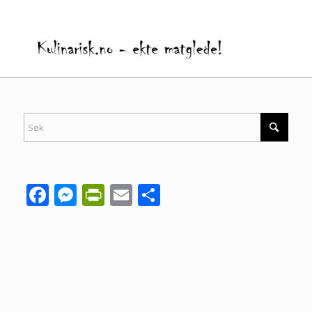
Facebook
Messenger
PrintFriendly
Email
Share