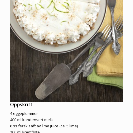
Oppskrift
4 eggeplommer
400 ml kondensert melk
6 ss fersk saft av lime juice (ca. 5 lime)
200 ml kremfløte