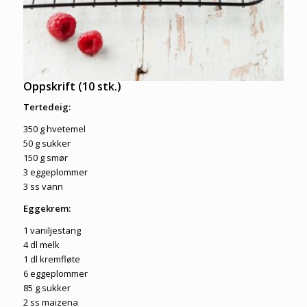
Oppskrift (10 stk.)
Tertedeig:
350 g hvetemel
50 g sukker
150 g smør
3 eggeplommer
3 ss vann
Eggekrem:
1 vaniljestang
4 dl melk
1 dl kremfløte
6 eggeplommer
85 g sukker
2 ss maizena