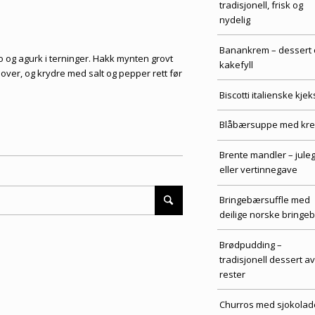
tradisjonell, frisk og
nydelig
Banankrem – dessert 
o og agurk i terninger. Hakk mynten grovt
kakefyll
 over, og krydre med salt og pepper rett før
Biscotti italienske kjek
Blåbærsuppe med kr
Brente mandler – jule
eller vertinnegave
Bringebærsuffle med
deilige norske bringe
Brødpudding –
tradisjonell dessert av
rester
Churros med sjokolad