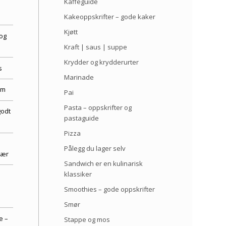
Kaffeguide
Kakeoppskrifter – gode kaker
Kjøtt
og
Kraft | saus | suppe
Krydder og krydderurter
s
Marinade
em
Pai
Pasta – oppskrifter og
godt
pastaguide
Pizza
Pålegg du lager selv
bær
Sandwich er en kulinarisk
klassiker
Smoothies – gode oppskrifter
Smør
e –
Stappe og mos