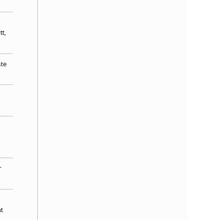
t,
ste
r
t