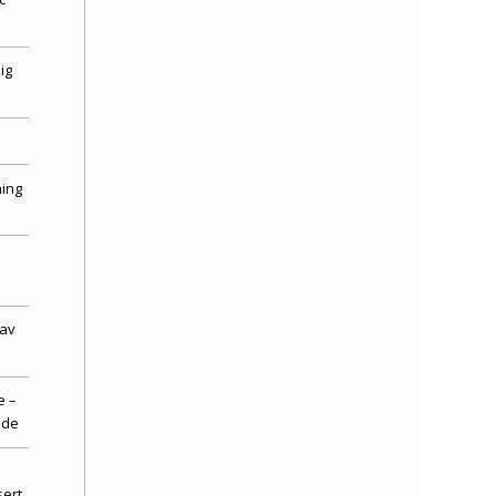
ig
ing
 av
e –
nde
sert