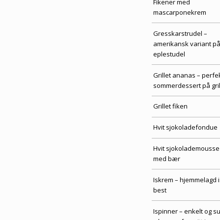
Fikener med
mascarponekrem
Gresskarstrudel –
amerikansk variant p
eplestudel
Grillet ananas – perfe
sommerdessert på gri
Grillet fiken
Hvit sjokoladefondue
Hvit sjokolademousse
med bær
Iskrem – hjemmelagd i
best
Ispinner – enkelt og s