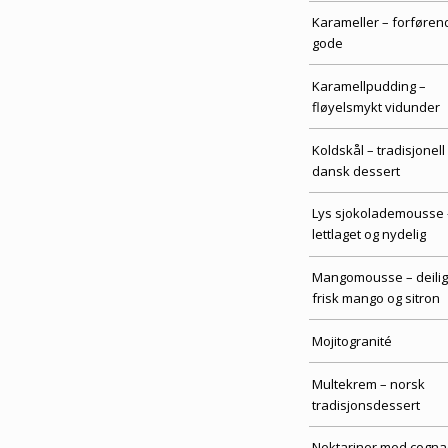
Karameller – forføren
gode
Karamellpudding –
fløyelsmykt vidunder
Koldskål – tradisjonell
dansk dessert
Lys sjokolademousse 
lettlaget og nydelig
Mangomousse – deilig
frisk mango og sitron
Mojitogranité
Multekrem – norsk
tradisjonsdessert
Nektariner med cogna