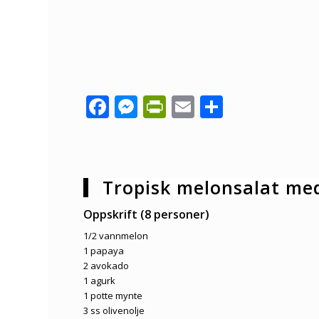
Facebook
Messenger
PrintFriendly
Email
Share
Tropisk melonsalat me
Oppskrift (8 personer)
1/2 vannmelon
1 papaya
2 avokado
1 agurk
1 potte mynte
3 ss olivenolje