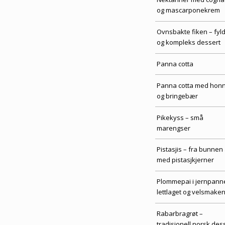
og mascarponekrem
Ovnsbakte fiken – fyld
og kompleks dessert
Panna cotta
Panna cotta med honn
og bringebær
Pikekyss – små
marengser
Pistasjis – fra bunnen
med pistasjkjerner
Plommepai i jernpann
lettlaget og velsmake
Rabarbragrøt –
tradisjonell norsk des