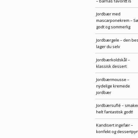
– barnas favoritt is
Jordbær med
mascarponekrem – Søt
godt og sommerlig
Jordbærgele – den be
lager du selv
Jordbærkoldskål –
klassisk dessert
Jordbærmousse –
nydelige kremede
jordbær
Jordbærsuflé – smake
helt fantastisk godt!
Kandisert ingefær –
konfekt og dessertpyn