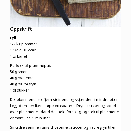
Oppskrift
Fyll:
1/2 kg plommer
1 1/4 dl sukker
1 ts kanel
Pailokk til plommepai:
50 g smør
40 g hvetemel
40 g havregryn
1 dl sukker
Del plommene i to, fjern steinene og skjær dem i mindre biter.
Legg dem i en liten støpejernspanne. Dryss sukker og kanel
over plommene. Bland det hele forsiktig, og stek til plommene
er møre i ca. 5 minutter.
Smuldre sammen smør,hvetemel, sukker og havregryn til en