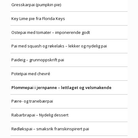
Gresskarpai (pumpkin pie)
Key Lime pie fra Florida Keys
Ostepai med tomater – imponerende godt
Pai med squash og røkelaks – lekker og nydelig pai
Paideig – grunnoppskrift pai
Potetpai med chevré
Plommepai i jernpanne – lettlaget og velsmakende
Pære- og tranebærpai
Rabarbrapai – Nydelig dessert
Rødløkspai – smaksrik franskinspirert pai