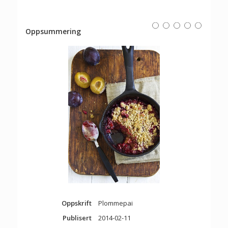
Rating
1 star
2 stars
3 stars
4 stars
5 stars
Oppsummering
Oppskrift
Plommepai
Publisert
2014-02-11