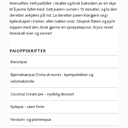
limesaften. Hell paifyllet i skallet og bruk baksiden av en skje
til å jevne fyllet med. Sett paien i ovnen i 15 minutter, og la den
deretter avkjøles på rist. La deretter paien klargjøre seg i
kjøleskapet i 6 timer, eller natten over. Stivpisk fløten og pynt
toppen med den, bruk gjerne en sprøyetepose. Dryss revet
limeskall over og server!
PAIOPPSKRIFTER
Baconpai
Bjørnebærpai (Torta di more) – kjempelekker og
velsmakende
Coconut Cream pie – nydelig dessert
Eplepai – uten form
Fersken- og plommepai