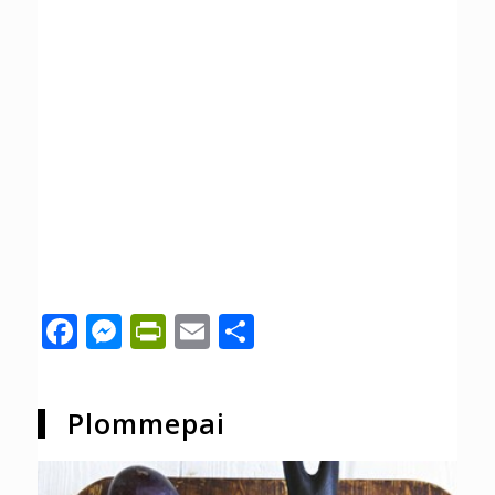
Facebook
Messenger
PrintFriendly
Email
Share
Plommepai