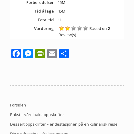
Forberedelser
15M
Tid å lage
45M
Total tid
1H
Vurdering
Based on
2
Review(s)
Facebook
Messenger
PrintFriendly
Email
Share
Forsiden
Bakst – våre bakstoppskrifter
Dessert oppskrifter – endestasjonen på en kulinarisk reise
Dip og dressing – fra bunnen av