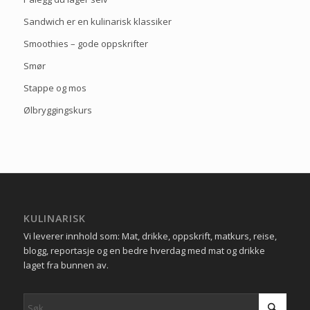
Sandwich er en kulinarisk klassiker
Smoothies – gode oppskrifter
Smør
Stappe og mos
Ølbryggingskurs
KULINARISK
Vi leverer innhold som: Mat, drikke, oppskrift, matkurs, reise,
blogg, reportasje og en bedre hverdag med mat og drikke
laget fra bunnen av.