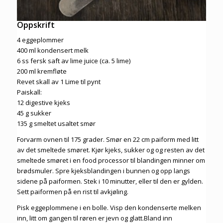
Oppskrift
4 eggeplommer
400 ml kondensert melk
6 ss fersk saft av lime juice (ca. 5 lime)
200 ml kremfløte
Revet skall av 1 Lime til pynt
Paiskall:
12 digestive kjeks
45 g sukker
135 g smeltet usaltet smør
Forvarm ovnen til 175 grader. Smør en 22 cm paiform med litt
av det smeltede smøret. Kjør kjeks, sukker og og resten av det
smeltede smøret i en food processor til blandingen minner om
brødsmuler. Spre kjeksblandingen i bunnen og opp langs
sidene på paiformen. Stek i 10 minutter, eller til den er gylden.
Sett paiformen på en rist til avkjøling.
Pisk eggeplommene i en bolle. Visp den kondenserte melken
inn, litt om gangen til røren er jevn og glatt.Bland inn