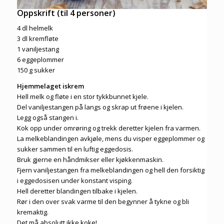
Oppskrift (til 4 personer)
4 dl helmelk
3 dl kremfløte
1 vaniljestang
6 eggeplommer
150 g sukker
Hjemmelaget iskrem
Hell melk og fløte i en stor tykkbunnet kjele.
Del vaniljestangen på langs og skrap ut frøene i kjelen.
Legg også stangen i.
Kok opp under omrøring og trekk deretter kjelen fra varmen.
La melkeblandingen avkjøle, mens du visper eggeplommer og
sukker sammen til en luftig eggedosis.
Bruk gjerne en håndmikser eller kjøkkenmaskin.
Fjern vaniljestangen fra melkeblandingen og hell den forsiktig
i eggedosisen under konstant visping.
Hell deretter blandingen tilbake i kjelen.
Rør i den over svak varme til den begynner å tykne og bli
kremaktig.
Det må absolutt ikke koke!