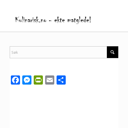
Facebook
Messenger
PrintFriendly
Email
Share