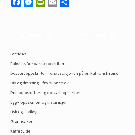
Facebook
Messenger
PrintFriendly
Email
Share
Forsiden
Bakst – våre bakstoppskrifter
Dessert oppskrifter – endestasjonen på en kulinarisk reise
Dip og dressing – fra bunnen av
Drinkoppskrifter og cocktailoppskrifter
Egg – oppskrifter og inspirasjon
Fisk og skalldyr
Grønnsaker
Kaffeguide