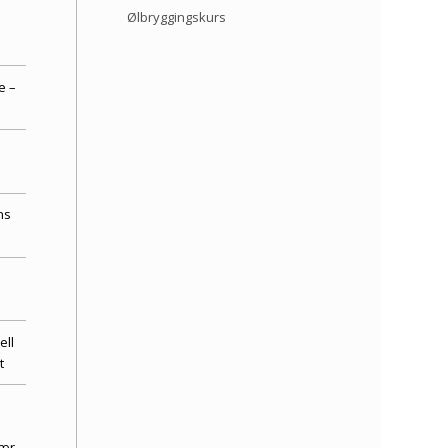
Ølbryggingskurs
e –
ns
ell
t
bær