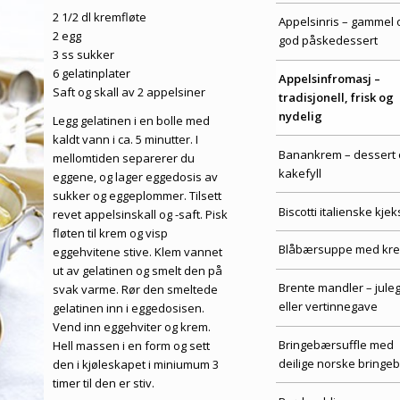
2 1/2 dl kremfløte
Appelsinris – gammel 
2 egg
god påskedessert
3 ss sukker
6 gelatinplater
Appelsinfromasj –
Saft og skall av 2 appelsiner
tradisjonell, frisk og
nydelig
Legg gelatinen i en bolle med
kaldt vann i ca. 5 minutter. I
Banankrem – dessert 
mellomtiden separerer du
kakefyll
eggene, og lager eggedosis av
sukker og eggeplommer. Tilsett
Biscotti italienske kjek
revet appelsinskall og -saft. Pisk
fløten til krem og visp
Blåbærsuppe med kr
eggehvitene stive. Klem vannet
ut av gelatinen og smelt den på
Brente mandler – jule
svak varme. Rør den smeltede
eller vertinnegave
gelatinen inn i eggedosisen.
Vend inn eggehviter og krem.
Bringebærsuffle med
Hell massen i en form og sett
deilige norske bringe
den i kjøleskapet i miniumum 3
timer til den er stiv.