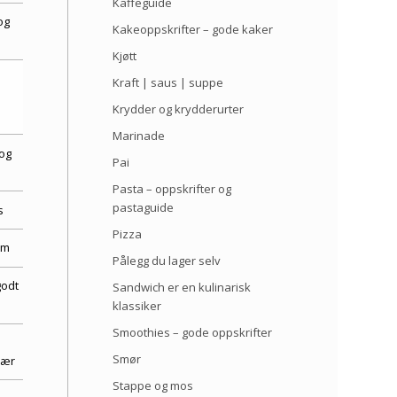
Kaffeguide
og
Kakeoppskrifter – gode kaker
Kjøtt
Kraft | saus | suppe
Krydder og krydderurter
Marinade
og
Pai
Pasta – oppskrifter og
pastaguide
s
Pizza
em
Pålegg du lager selv
godt
Sandwich er en kulinarisk
klassiker
Smoothies – gode oppskrifter
Smør
bær
Stappe og mos