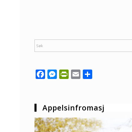
Facebook
Messenger
PrintFriendly
Email
Share
Appelsinfromasj