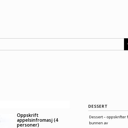
DESSERT
Oppskrift
Dessert – oppskrifter 
appelsinfromasj (4
bunnen av
personer)