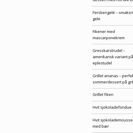
Ferskengelé – smaksr
gele
Fikener med
mascarponekrem
Gresskarstrudel –
amerikansk variant p
eplestudel
Grillet ananas – perfe
sommerdessert på gri
Grillet fiken
Hvit sjokoladefondue
Hvit sjokolademousse
med bær