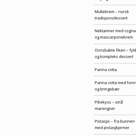
Multekrem – norsk
tradisjonsdessert
Nektariner med cogna
og mascarponekrem
Ovnsbakte fiken – fyld
og kompleks dessert
Panna cotta
Panna cotta med honn
og bringebær
Pikekyss – små
marengser
Pistasjis – fra bunnen
med pistasjkjerner