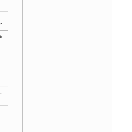
t
de
–