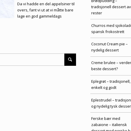
Brødpudding –
Da vi hadde en del appelsiner til
tradisjonell dessert av
overs, fant vi ut at vi måtte bare
rester
lage en god gammeldags
Churros med sjokolad
spansk frokostrett
Coconut Cream pie –
nydelig dessert
Creme brulee – verde
beste dessert?
Eplegrøt – tradisjonell,
enkelt og godt
Eplestrudel – tradisjon
og nydelig tysk desser
Ferske bær med
zabaione – italiensk
dessert med norske 