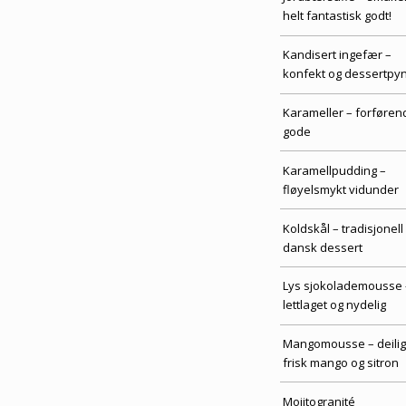
helt fantastisk godt!
Kandisert ingefær –
konfekt og dessertpyn
Karameller – forføren
gode
Karamellpudding –
fløyelsmykt vidunder
Koldskål – tradisjonell
dansk dessert
Lys sjokolademousse 
lettlaget og nydelig
Mangomousse – deilig
frisk mango og sitron
Mojitogranité