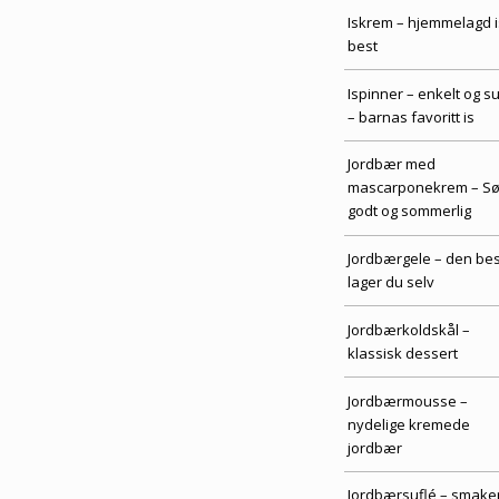
Iskrem – hjemmelagd i
best
Ispinner – enkelt og s
– barnas favoritt is
Jordbær med
mascarponekrem – Søt
godt og sommerlig
Jordbærgele – den be
lager du selv
Jordbærkoldskål –
klassisk dessert
Jordbærmousse –
nydelige kremede
jordbær
Jordbærsuflé – smake