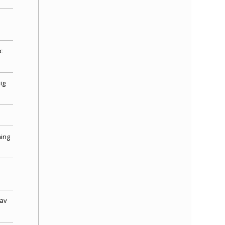
c
ig
ing
 av