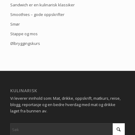
Sandwich er en kulinarisk klassiker
Smoothies – gode oppskrifter
Smør
Stappe og mos
Ølbryggingskurs
KULINARISK
Vi leverer innhold som: Mat, drikke, oppskrift, matkurs, reise,
blogg, reportasje og en bedre hverdag med mat og drikke
laget fra bunnen av.