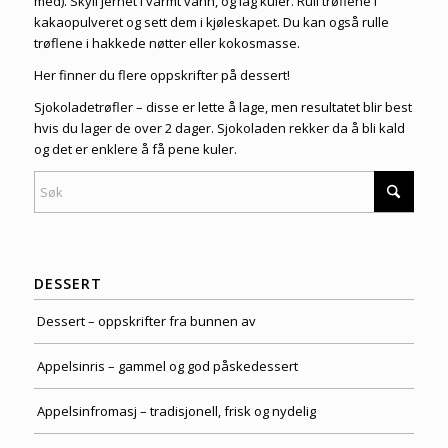
med). Skyll jernet i varmt vann, og lag kuler. Rull trøflene i
kakaopulveret og sett dem i kjøleskapet. Du kan også rulle
trøflene i hakkede nøtter eller kokosmasse.
Her finner du flere
oppskrifter på dessert
!
Sjokoladetrøfler – disse er lette å lage, men resultatet blir best
hvis du lager de over 2 dager. Sjokoladen rekker da å bli kald
og det er enklere å få pene kuler.
DESSERT
Dessert – oppskrifter fra bunnen av
Appelsinris – gammel og god påskedessert
Appelsinfromasj – tradisjonell, frisk og nydelig