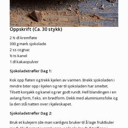
Oppskrift (Ca. 30 stykk)
2 ½ dl kremfløte
300 g mørk sjokolade
2 ss cognac
½ ts kanel
1 dl kakaopulver
Sjokoladetrøfler Dag 1:
Kok opp fløten og trekk kjelen av varmen. Brekk sjokoladen i
mindre biter opp i kjelen og rør til sjokoladen har smeltet.
Tilsett konjakk og kanel og rør godt rundt. Hell blandingen i en
avlang form, f.eks. en brødform. Dekk med aluminiumsfolie og
la den stå natten over i kjøleskapet.
Sjokoladetrøfler Dag 2:
Bruk et kulejern (de man vanligvis bruker til å lage fruktkuler