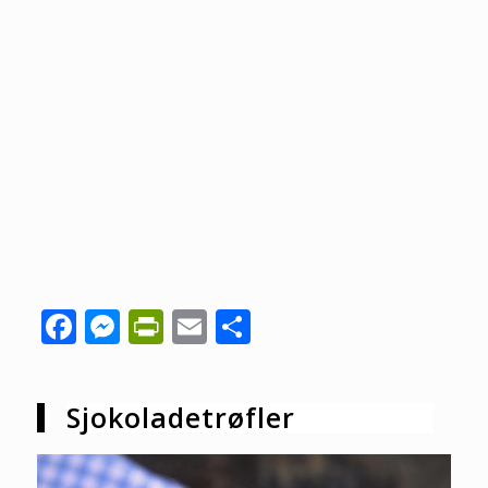
Facebook
Messenger
PrintFriendly
Email
Share
Sjokoladetrøfler