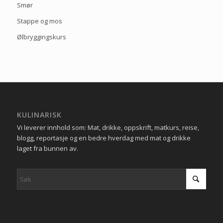
Smør
Stappe og mos
Ølbryggingskurs
KULINARISK
Vi leverer innhold som: Mat, drikke, oppskrift, matkurs, reise,
blogg, reportasje og en bedre hverdag med mat og drikke
laget fra bunnen av.