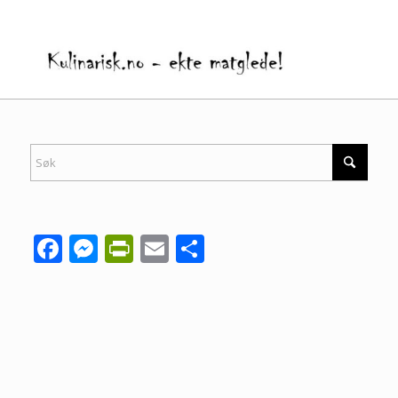
Facebook
Messenger
PrintFriendly
Email
Share