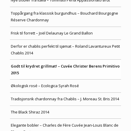
Nye bobler fra Italia – Tommasi Perla Appassionato Brut
Toppårgang fra klassisk burgundhus – Bouchard Bourgogne
Réserve Chardonnay
Frisk til forrett – Joël Delaunay Le Grand Ballon
Derfor er chablis perfekt til sjømat – Roland Lavantureux Petit
Chablis 2014
Godt til krydret grillmat! – Cuvée Christer Berens Primitivo
2015
Økologisk rosé – Ecologica Syrah Rosé
Tradisjonsrik chardonnay fra Chablis – J. Moreau St. Bris 2014
The Black Shiraz 2014
Elegante bobler – Charles de Fère Cuvée Jean-Louis Blanc de