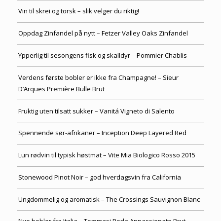
Vin til skrei og torsk – slik velger du riktig!
Oppdag Zinfandel på nytt – Fetzer Valley Oaks Zinfandel
Ypperlig til sesongens fisk og skalldyr – Pommier Chablis
Verdens første bobler er ikke fra Champagne! – Sieur
D’Arques Première Bulle Brut
Fruktig uten tilsatt sukker – Vanitá Vigneto di Salento
Spennende sør-afrikaner – Inception Deep Layered Red
Lun rødvin til typisk høstmat – Vite Mia Biologico Rosso 2015
Stonewood Pinot Noir – god hverdagsvin fra California
Ungdommelig og aromatisk – The Crossings Sauvignon Blanc