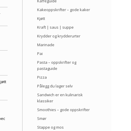
5
Kaffeguide
Kakeoppskrifter – gode kaker
–
Kjøtt
Kraft | saus | suppe
Krydder og krydderurter
Marinade
Pai
Pasta – oppskrifter og
pastaguide
Pizza
jøtt
Pålegg du lager selv
Sandwich er en kulinarisk
klassiker
Smoothies – gode oppskrifter
Smør
bec
Stappe og mos