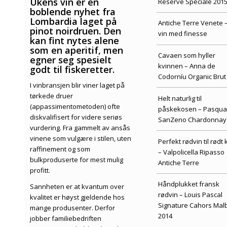
Ukens vin er en
Reserve Spéciale 201
boblende nyhet fra
Lombardia laget på
Antiche Terre Venete 
pinot noirdruen. Den
vin med finesse
kan fint nytes alene
som en aperitif, men
Cavaen som hyller
egner seg spesielt
kvinnen – Anna de
godt til fiskeretter.
Codorníu Organic Brut
I vinbransjen blir viner laget på
tørkede druer
Helt naturlig til
(appassimentometoden) ofte
påskekosen – Pasqua
diskvalifisert for videre seriøs
SanZeno Chardonnay
vurdering. Fra gammelt av ansås
vinene som vulgære i stilen, uten
Perfekt rødvin til rødt k
raffinement og som
– Valpolicella Ripasso
bulkproduserte for mest mulig
Antiche Terre
profitt.
Håndplukket fransk
Sannheten er at kvantum over
rødvin – Louis Pascal
kvalitet er høyst gjeldende hos
Signature Cahors Mal
mange produsenter. Derfor
2014
jobber familiebedriften