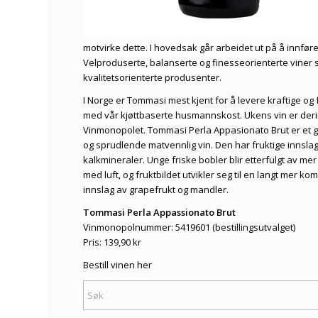
motvirke dette. I hovedsak går arbeidet ut på å innføre
Velproduserte, balanserte og finesseorienterte viner s
kvalitetsorienterte produsenter.
I Norge er Tommasi mest kjent for å levere kraftige o
med vår kjøttbaserte husmannskost. Ukens vin er derimo
Vinmonopolet. Tommasi Perla Appasionato Brut er et godt
og sprudlende matvennlig vin. Den har fruktige innslag 
kalkmineraler. Unge friske bobler blir etterfulgt av me
med luft, og fruktbildet utvikler seg til en langt mer 
innslag av grapefrukt og mandler.
Tommasi Perla Appassionato Brut
Vinmonopolnummer: 5419601 (bestillingsutvalget)
Pris: 139,90 kr
Bestill vinen her