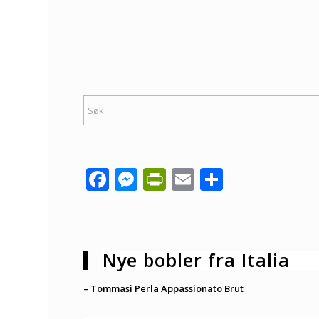
Facebook
Messenger
PrintFriendly
Email
Share
Nye bobler fra Italia
– Tommasi Perla Appassionato Brut