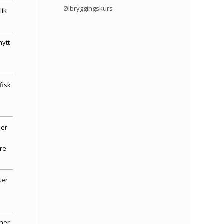
Ølbryggingskurs
lik
nytt
fisk
 er
re
ker
ner