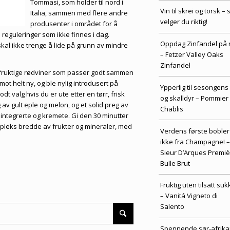
Tommasi, som holder til nord i
Vin til skrei og torsk – s
Italia, sammen med flere andre
velger du riktig!
produsenter i området for å
 reguleringer som ikke finnes i dag.
Oppdag Zinfandel på 
kal ikke trenge å lide på grunn av mindre
– Fetzer Valley Oaks
Zinfandel
g fruktige rødviner som passer godt sammen
t helt ny, og ble nylig introdusert på
Ypperlig til sesongens 
 valg hvis du er ute etter en tørr, frisk
og skalldyr – Pommier
av gult eple og melon, og et solid preg av
Chablis
r integrerte og kremete. Gi den 30 minutter
kompleks bredde av frukter og mineraler, med
Verdens første bobler
ikke fra Champagne! –
Sieur D’Arques Premiè
Bulle Brut
Fruktig uten tilsatt suk
– Vanitá Vigneto di
Salento
Spennende sør-afrika