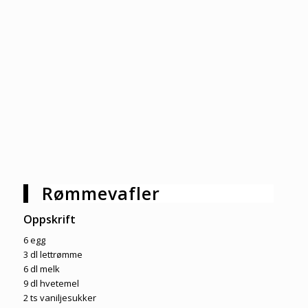
Rømmevafler
Oppskrift
6 egg
3 dl lettrømme
6 dl melk
9 dl hvetemel
2 ts vaniljesukker