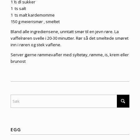
1 ½ dl sukker
1 ts salt
1 ts malt kardemomme
150 g meierismør , smeltet
Bland alle ingrediensene, unntatt smør til en jevn røre. La
vaffelrøren svelle i 20-30 minutter. Rør så det smeltede smøret
inn i røren og stek vaflene.
Server gjerne rømmevafler med
syltetøy
, rømme,
is
,
krem
eller
brunost
EGG