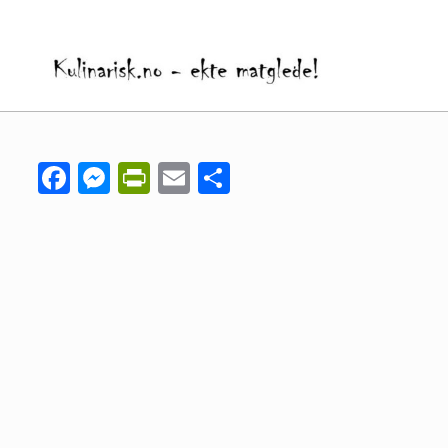
Facebook
Messenger
PrintFriendly
Email
Share