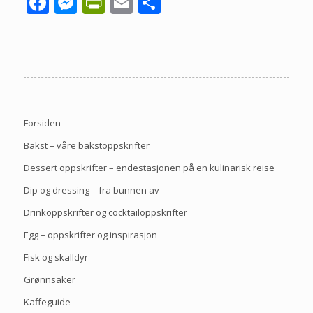
Facebook
Messenger
PrintFriendly
Email
Share
Forsiden
Bakst – våre bakstoppskrifter
Dessert oppskrifter – endestasjonen på en kulinarisk reise
Dip og dressing – fra bunnen av
Drinkoppskrifter og cocktailoppskrifter
Egg – oppskrifter og inspirasjon
Fisk og skalldyr
Grønnsaker
Kaffeguide