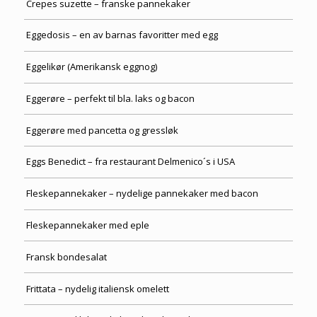
Crepes suzette – franske pannekaker
Eggedosis – en av barnas favoritter med egg
Eggelikør (Amerikansk eggnog)
Eggerøre – perfekt til bla. laks og bacon
Eggerøre med pancetta og gressløk
Eggs Benedict – fra restaurant Delmenico´s i USA
Fleskepannekaker – nydelige pannekaker med bacon
Fleskepannekaker med eple
Fransk bondesalat
Frittata – nydelig italiensk omelett