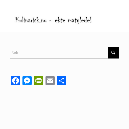
Facebook
Messenger
PrintFriendly
Email
Share