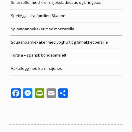
Smørvafler med krem, sjokoladesaus og bringebær
Speilegg – fra familien Skaane
Spinatpannekaker med mozzarella
Squashpannekaker med yoghurt og finhakket persille
Tortilla – spansk bondeomelett
Vaktelegg med karrimajones
Facebook
Messenger
PrintFriendly
Email
Share