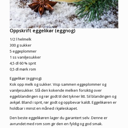
Oppskrift eggelikør (eggnog)
1/2 l helmelk
300 g sukker
5 eggeplommer
1 ss vaniljesukker
4,5 dl 60 % sprit
0,5 dl mørk rom
Eggelikør (eggnog):
Kok opp melk og sukker. Visp sammen eggeplommer og
vaniljesukker. Slå den kokende melken forsiktig over
eggeblandingen og rør godt til det tykner litt. Sil blandingen og
avkjøl. Bland i sprit, rør godt og oppbevar kaldt. Eggelikøren er
holdbar i minst en måned i kjøleskapet.
Den beste eggelikøren lager du garantert selv. Denne er
avrundet med rom som gir den en fyldig og god smak.