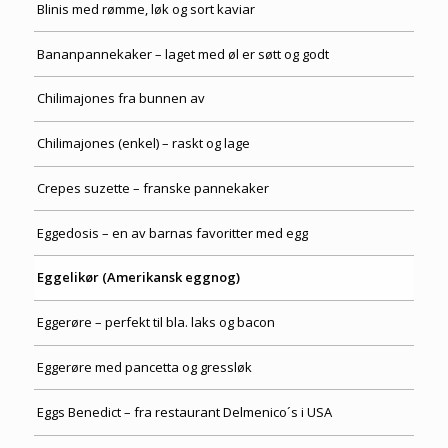
Blinis med rømme, løk og sort kaviar
Bananpannekaker – laget med øl er søtt og godt
Chilimajones fra bunnen av
Chilimajones (enkel) – raskt og lage
Crepes suzette – franske pannekaker
Eggedosis – en av barnas favoritter med egg
Eggelikør (Amerikansk eggnog)
Eggerøre – perfekt til bla. laks og bacon
Eggerøre med pancetta og gressløk
Eggs Benedict – fra restaurant Delmenico´s i USA