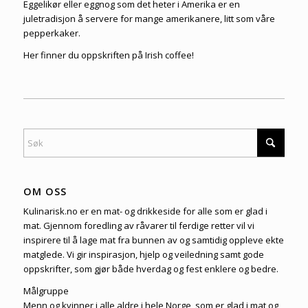
Eggelikør eller eggnog som det heter i Amerika er en
juletradisjon å servere for mange amerikanere, litt som våre
pepperkaker.
Her finner du oppskriften på
Irish coffee
!
OM OSS
Kulinarisk.no er en mat- og drikkeside for alle som er glad i
mat. Gjennom foredling av råvarer til ferdige retter vil vi
inspirere til å lage mat fra bunnen av og samtidig oppleve ekte
matglede. Vi gir inspirasjon, hjelp og veiledning samt gode
oppskrifter, som gjør både hverdag og fest enklere og bedre.
Målgruppe
Menn og kvinner i alle aldre i hele Norge, som er glad i mat og