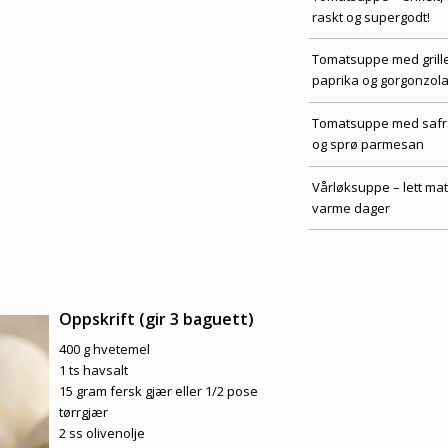
raskt og supergodt!
Tomatsuppe med grill
paprika og gorgonzol
Tomatsuppe med saf
og sprø parmesan
Vårløksuppe – lett ma
varme dager
Oppskrift (gir 3 baguett)
400 g hvetemel
1 ts havsalt
15 gram fersk gjær eller 1/2 pose
tørrgjær
2 ss olivenolje