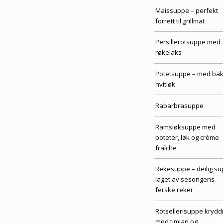
Maissuppe – perfekt
forrett til grillmat
Persillerotsuppe med
røkelaks
Potetsuppe – med bak
hvitløk
Rabarbrasuppe
Ramsløksuppe med
poteter, løk og créme
fraîche
Rekesuppe – deilig s
laget av sesongens
ferske reker
Rotsellerisuppe krydd
med timian og