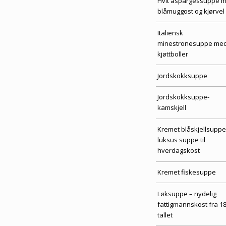
Hvit aspargessuppe 
blåmuggost og kjørvel
Italiensk
minestronesuppe me
kjøttboller
Jordskokksuppe
Jordskokksuppe-
kamskjell
Kremet blåskjellsuppe
luksus suppe til
hverdagskost
Kremet fiskesuppe
Løksuppe – nydelig
fattigmannskost fra 1
tallet