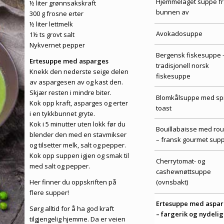
Hjemmelaget suppe fr
½ liter grønnsakskraft
bunnen av
300 g frosne erter
½ liter lettmelk
Avokadosuppe
1½ ts grovt salt
Nykvernet pepper
Bergensk fiskesuppe 
Ertesuppe med asparges
tradisjonell norsk
Knekk den nederste seige delen
fiskesuppe
av aspargesen av og kast den.
Skjær resten i mindre biter.
Blomkålsuppe med sp
Kok opp kraft, asparges og erter
toast
i en tykkbunnet gryte.
Kok i 5 minutter uten lokk før du
Bouillabaisse med roui
blender den med en stavmikser
– fransk gourmet sup
og tilsetter melk, salt og pepper.
Kok opp suppen igjen og smak til
Cherrytomat- og
med salt og pepper.
cashewnøttsuppe
Her finner du oppskriften på
(ovnsbakt)
flere supper!
Ertesuppe med aspa
Sørg alltid for å ha god kraft
– fargerik og nydelig
tilgjengelig hjemme. Da er veien