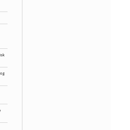
isk
 og
e