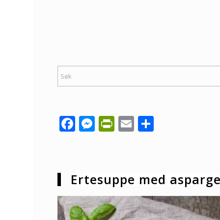
Facebook
Messenger
PrintFriendly
Email
Share
Ertesuppe med asparg