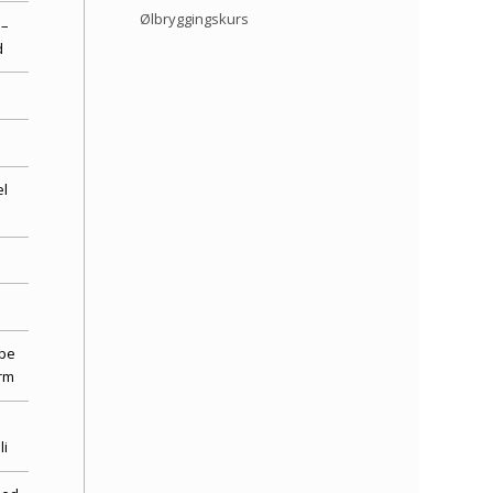
Ølbryggingskurs
 –
d
l
ppe
rm
li