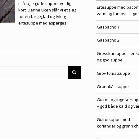
til å lage gode supper veldig
Ertesuppe med bacon
kort. Denne uken slår vi et slag
varm og fantastisk go
for en fargeglad og fyldig
ertesuppe med asparges.
Gazpacho 1
Gazpacho 2
Gresskarsuppe – enke
og god suppe
Grov tomatsuppe
Grønnkålssuppe
Gulrot- og ingefærsu
– god både kald og va
Gulrotsuppe med
koriander og grønn chi