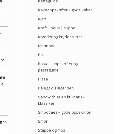
Kaffeguide
a
Kakeoppskrifter – gode kaker
Kjøtt
Kraft | saus | suppe
–
Krydder og krydderurter
Marinade
Pai
icy
Pasta – oppskrifter og
pastaguide
lle
Pizza
pe
Pålegg du lager selv
Sandwich er en kulinarisk
klassiker
Smoothies – gode oppskrifter
Smør
rges
Stappe og mos