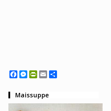
Facebook
Messenger
PrintFriendly
Email
Share
Maissuppe