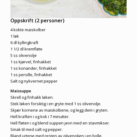
Oppskrift (2 personer)
4 kokte maiskolber
1 løk
6 dl kyllingkraft
1 1/2 dl kremfløte
5 ss olivenolje
1 ss kjørvel, finhakket
1 ss koriander, finhakket
1 ss persille, finhakket
Salt og nykvernet pepper
Maissuppe
Skrell og finhakk løken.
Stek løken forsiktig i en gryte med 1 ss olivenolje.
Skjær kornene av maiskolbene, og legg dem i gryten.
Hell kraften i og kok i 7 minutter.
Hell fløten i og blend suppen jevn med en stavmikser.
Smak til med salt og pepper.
Bland urtene med resten av olivenoljen i en bolle.