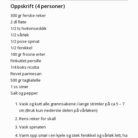
Oppskrift (4 personer)
300 gr ferske reker
2 dl fløte
1/2 ts hvitvinseddik
1/2 vårløk
1/2 pose spinat
1/2 fenikkel
100 gr frosne erter
Finkuttet persille
1/4 boks ricotta
Revet parmesan
500 gr tagliatelle
1 ss smør
Salt og pepper
Vask og kutt alle grønnsakene i lange strimler på ca 5 – 7
cm (Bruk kun nederste delen på vårløken)
Rens reker for skall
Vask spinaten
Varm opp smør i en kjele og stek fenikkel og vårløk lett, ha