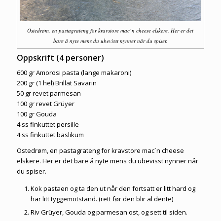
Ostedrøm, en pastagrateng for kravstore mac`n cheese elskere. Her er det
bare å nyte mens du ubevisst nynner når du spiser.
Oppskrift (4 personer)
600 gr Amorosi pasta (lange makaroni)
200 gr (1 hel) Brillat Savarin
50 gr revet parmesan
100 gr revet Grüyer
100 gr Gouda
4 ss finkuttet persille
4 ss finkuttet baslikum
Ostedrøm, en pastagrateng for kravstore mac`n cheese
elskere. Her er det bare å nyte mens du ubevisst nynner når
du spiser.
Kok pastaen og ta den ut når den fortsatt er litt hard og
har litt tyggemotstand. (rett før den blir
al dente
)
Riv Grüyer, Gouda og parmesan ost, og sett til siden.