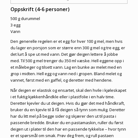
Oppskrift (4-6 personer)
500 g durummel
3 egg
Vann
Den generelle regelen er et egg for hver 100 g mel, men hvis
du lager en porsjon som er større enn 300 g mel og tre egg, er
det lurt å spe ut med vann. Det gjør deigen lettere å jobbe
med. Til 500 g mel trenger du 350 ml væske. Hell eggene opp i
et målebeger og tilsett vann. Lag en bunke av melet med en
grop i midten. Hell egg og vann ned i gropen. Bland melet og
vannet, først med en gaffel, og deretter med hendene.
Når deigen er elastisk og ensartet, skal den hvile i kjøleskapet
i et fuktig kjøkkenhåndkle eller i plastfolie i en halv time.
Deretter kjevler du ut deigen. Hvis du gjør det med håndkraft,
bruker du en kjevle til å få deigen så tynn som mulig. Deretter
har du litt mel på begge sider og skjærer den ut til pasta i
passende bredde. Bruker du en pastamaskin, ruller du først
deigen ut i plater til den har en passende tykkelse – hvor tynn
er et spørsmål om smak. Prøv deg frem, og rull pastaen