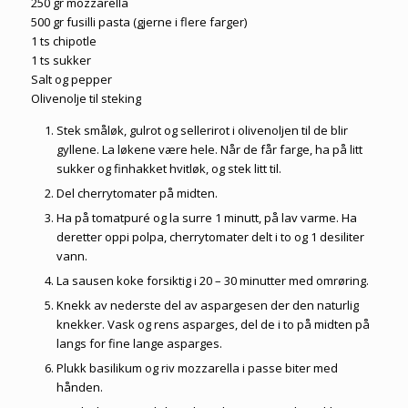
250 gr mozzarella
500 gr fusilli pasta (gjerne i flere farger)
1 ts chipotle
1 ts sukker
Salt og pepper
Olivenolje til steking
Stek småløk, gulrot og sellerirot i olivenoljen til de blir
gyllene. La løkene være hele. Når de får farge, ha på litt
sukker og finhakket hvitløk, og stek litt til.
Del cherrytomater på midten.
Ha på tomatpuré og la surre 1 minutt, på lav varme. Ha
deretter oppi polpa, cherrytomater delt i to og 1 desiliter
vann.
La sausen koke forsiktig i 20 – 30 minutter med omrøring.
Knekk av nederste del av aspargesen der den naturlig
knekker. Vask og rens asparges, del de i to på midten på
langs for fine lange asparges.
Plukk basilikum og riv mozzarella i passe biter med
hånden.