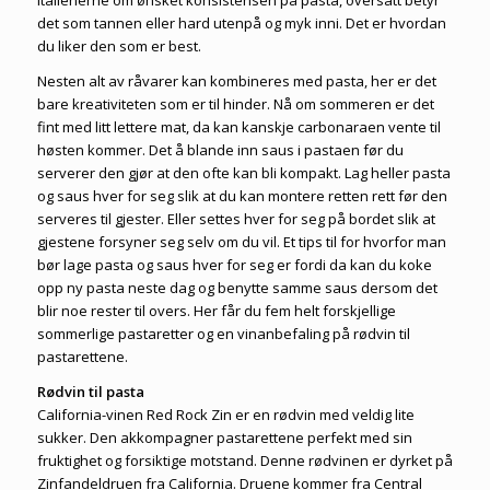
det som tannen eller hard utenpå og myk inni. Det er hvordan
du liker den som er best.
Nesten alt av råvarer kan kombineres med pasta, her er det
bare kreativiteten som er til hinder. Nå om sommeren er det
fint med litt lettere mat, da kan kanskje carbonaraen vente til
høsten kommer. Det å blande inn saus i pastaen før du
serverer den gjør at den ofte kan bli kompakt. Lag heller pasta
og saus hver for seg slik at du kan montere retten rett før den
serveres til gjester. Eller settes hver for seg på bordet slik at
gjestene forsyner seg selv om du vil. Et tips til for hvorfor man
bør lage pasta og saus hver for seg er fordi da kan du koke
opp ny pasta neste dag og benytte samme saus dersom det
blir noe rester til overs. Her får du fem helt forskjellige
sommerlige pastaretter og en vinanbefaling på rødvin til
pastarettene.
Rødvin til pasta
California-vinen Red Rock Zin er en rødvin med veldig lite
sukker. Den akkompagner pastarettene perfekt med sin
fruktighet og forsiktige motstand. Denne rødvinen er dyrket på
Zinfandeldruen fra California. Druene kommer fra Central