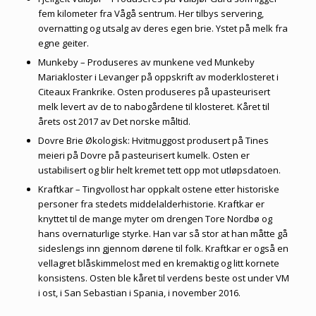
fem kilometer fra Vågå sentrum. Her tilbys servering,
overnatting og utsalg av deres egen brie. Ystet på melk fra
egne geiter.
Munkeby – Produseres av munkene ved Munkeby
Mariakloster i Levanger på oppskrift av moderklosteret i
Citeaux Frankrike. Osten produseres på upasteurisert
melk levert av de to nabogårdene til klosteret. Kåret til
årets ost 2017 av Det norske måltid.
Dovre Brie Økologisk: Hvitmuggost produsert på Tines
meieri på Dovre på pasteurisert kumelk. Osten er
ustabilisert og blir helt kremet tett opp mot utløpsdatoen.
Kraftkar – Tingvollost har oppkalt ostene etter historiske
personer fra stedets middelalderhistorie. Kraftkar er
knyttet til de mange myter om drengen Tore Nordbø og
hans overnaturlige styrke. Han var så stor at han måtte gå
sideslengs inn gjennom dørene til folk. Kraftkar er også en
vellagret blåskimmelost med en kremaktig og litt kornete
konsistens. Osten ble kåret til verdens beste ost under VM
i ost, i San Sebastian i Spania, i november 2016.