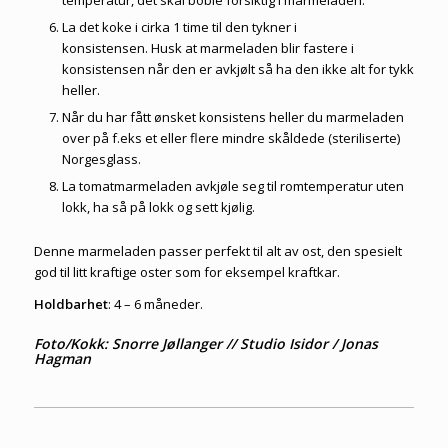
La det koke i cirka 1 time til den tykner i
konsistensen. Husk at marmeladen blir fastere i
konsistensen når den er avkjølt så ha den ikke alt for tykk
heller.
Når du har fått ønsket konsistens heller du marmeladen
over på f.eks et eller flere mindre skåldede (steriliserte)
Norgesglass.
La tomatmarmeladen avkjøle seg til romtemperatur uten
lokk, ha så på lokk og sett kjølig.
Denne marmeladen passer perfekt til alt av ost, den spesielt
god til litt kraftige oster som for eksempel kraftkar.
Holdbarhet
: 4 – 6 måneder.
Foto/Kokk: Snorre Jøllanger // Studio Isidor / Jonas
Hagman