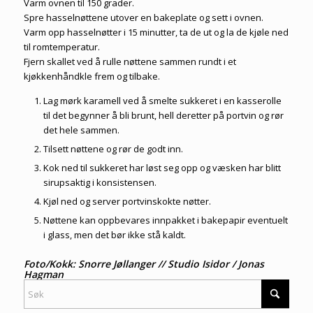
Varm ovnen til 150 grader.
Spre hasselnøttene utover en bakeplate og sett i ovnen.
Varm opp hasselnøtter i 15 minutter, ta de ut og la de kjøle ned
til romtemperatur.
Fjern skallet ved å rulle nøttene sammen rundt i et
kjøkkenhåndkle frem og tilbake.
Lag mørk karamell ved å smelte sukkeret i en kasserolle
til det begynner å bli brunt, hell deretter på portvin og rør
det hele sammen.
Tilsett nøttene og rør de godt inn.
Kok ned til sukkeret har løst seg opp og væsken har blitt
sirupsaktig i konsistensen.
Kjøl ned og server portvinskokte nøtter.
Nøttene kan oppbevares innpakket i bakepapir eventuelt
i glass, men det bør ikke stå kaldt.
Foto/Kokk: Snorre Jøllanger // Studio Isidor / Jonas
Hagman