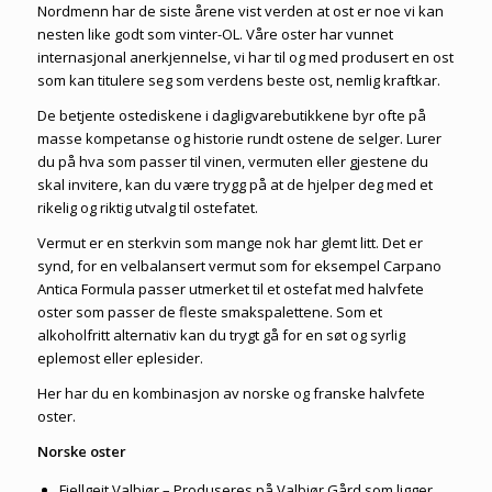
Nordmenn har de siste årene vist verden at ost er noe vi kan
nesten like godt som vinter-OL. Våre oster har vunnet
internasjonal anerkjennelse, vi har til og med produsert en ost
som kan titulere seg som verdens beste ost, nemlig kraftkar.
De betjente ostediskene i dagligvarebutikkene byr ofte på
masse kompetanse og historie rundt ostene de selger. Lurer
du på hva som passer til vinen, vermuten eller gjestene du
skal invitere, kan du være trygg på at de hjelper deg med et
rikelig og riktig utvalg til ostefatet.
Vermut er en sterkvin som mange nok har glemt litt. Det er
synd, for en velbalansert vermut som for eksempel Carpano
Antica Formula passer utmerket til et ostefat med halvfete
oster som passer de fleste smakspalettene. Som et
alkoholfritt alternativ kan du trygt gå for en søt og syrlig
eplemost eller eplesider.
Her har du en kombinasjon av norske og franske halvfete
oster.
Norske oster
Fjellgeit Valbjør – Produseres på Valbjør Gård som ligger