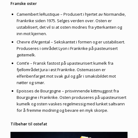
Franske oster
Camembert leRustique – Produsert i hjertet av Normandie,
Frankrike siden 1975. Selges verden over. Osten er
ustabilisert, det vil si at osten modnes fra ytterkanten og
inn mot kjernen.
Chevre d’Argental – Sekskantet i formen og er ustabilisert.
Produseres i området Lyon i Frankrike på pasteurisert
geitemelk.
Comt’e – Fransk fastost på upasteurisert kumelk fra
fjellområdet Jura i øst Frankrike. Ostemassen er
elfenbenfarget mot svak gul og går i smaksbildet mot
nøtter og smør.
Epoisses de Bourgogne – prisvinnende kittmuggost fra
Bourgogne i Frankrike. Osten produseres på upasteurisert
kumelk og osten vaskes regelmessig med lunket saltvann
for å fremme modning og bevare en myk skorpe.
Tilbehør til ostefat