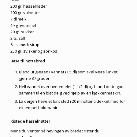
200 gr. hasselnøtter
100 gr. valnøtter
7 dl melk
1 kg hvetemel
20 gr. sukker
3 ts. salt
6 ss. mørk sirup
250 gr. svisker og aprikos
Base til nøttebrød
Bland ut gjæren i vannet (1,5 dl) som skal være lunket,
gjerne 37 grader.
Hell vannet over hvetemelet (1 1/2 dl) og bland dette godt
sammen til en bløt deig ved hjelp av en kjøkkenmaskin.
La deigen heve et lunt sted i 20 minutter tildekket med for
eksempel bakepapir.
Ristede hasselnøtter
Mens du venter på hevingen av brødet rister du