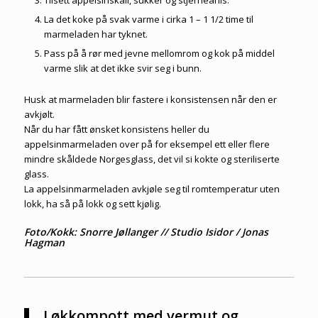
La det koke på svak varme i cirka 1 – 1 1/2 time til
marmeladen har tyknet.
Pass på å rør med jevne mellomrom og kok på middel
varme slik at det ikke svir seg i bunn.
Husk at marmeladen blir fastere i konsistensen når den er
avkjølt.
Når du har fått ønsket konsistens heller du
appelsinmarmeladen over på for eksempel ett eller flere
mindre skåldede Norgesglass, det vil si kokte og steriliserte
glass.
La appelsinmarmeladen avkjøle seg til romtemperatur uten
lokk, ha så på lokk og sett kjølig.
Foto/Kokk: Snorre Jøllanger // Studio Isidor / Jonas
Hagman
Løkkompott med vermut og