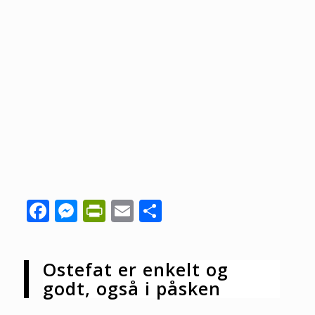
Facebook
Messenger
PrintFriendly
Email
Share
Ostefat er enkelt og
godt, også i påsken