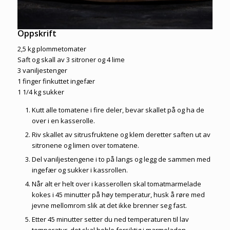
Oppskrift
2,5 kg plommetomater
Saft og skall av 3 sitroner og 4 lime
3 vaniljestenger
1 finger finkuttet ingefær
1 1/4 kg sukker
Kutt alle tomatene i fire deler, bevar skallet på og ha de
over i en kasserolle.
Riv skallet av sitrusfruktene og klem deretter saften ut av
sitronene og limen over tomatene.
Del vaniljestengene i to på langs og legg de sammen med
ingefær og sukker i kassrollen.
Når alt er helt over i kasserollen skal tomatmarmelade
kokes i 45 minutter på høy temperatur, husk å røre med
jevne mellomrom slik at det ikke brenner seg fast.
Etter 45 minutter setter du ned temperaturen til lav
temperatur, det skal boble forsiktig i marmeladen.