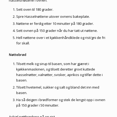
hasselsnøttene i ovnen.
Sett oven til 180 grader.
Spre Hasselnøttene utover ovnens bakeplate.
Nøttene er ferdig etter 10 minutter på 180 grader.
Sett ovnen på 150 grader når du har tatt ut nøttene.
Hell nøttene over i et kjøkkenhåndklede og rist/gni de fri
for skall.
Nøttebrød
Tilsett melk og sirup til basen, som har gjæret i
kjøkkenmaskinen, og tilsett deretter grovt kuttede
hasselnøtter, valnøtter, svisker, aprikos og tilfør dette i
basen.
Tilsett hvetemel, sukker og salt og bland det inn med
basen.
Ha så deigen i brødformer og stek de lengst opp i ovnen
på 150 grader i 50 minutter.
Avkjøl nøttbrødene på en rist.