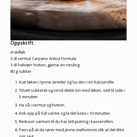
Oppskrift
4 rødløk
3 dl vermut Carpano Antica Formula
3 dl halvtørr hvitvin, gjerne en riesling
80 g sukker
Kutt løken i tynne strimler og ha den i en kasserolle.
Tilsett sukkeret og vend dette inn med løken, sett til side i
5 minutter.
Ha så i vermut og hvitvin.
Kok opp på full varme og la det koke i 10 minutter.
Reduser varmen til du har lett putring i kasserollen.
Pass på at du rører med jevne mellomrom slik at det ikke
svir seg.