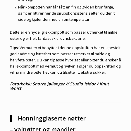
Når kompotten har får fått en fin og gylden brunfarge,
samt en litt rennende sirupskonsistens setter du den til
side og kjøler den ned til romtemperatur.
Dette er en nydelig løkkompott som passer utmerket til milde
oster og er helt fantastisk til ovnsbakt brie.
Tips
: Vermuten vi benytter i denne oppskriften har en spesielt
god sødme og bitterhet som passer utmerket til milde og
halvfete oster. Du kan tilpasse hvor søt eller bitter du ønsker å
ha løkkompott med vermut og hvitvin. Følger du oppskriften og
vil ha mindre bitterhet kan du tilsette litt ekstra sukker.
Foto/kokk: Snorre Jøllanger // Studio Isidor / Knut
Whist
Honningglaserte nøtter
– valnøtter og mandler