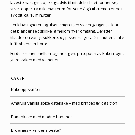
laveste hastighet og øk gradvis til middels til det former seg
stive topper. La miksmasteren fortsette å gå til kremen er helt
avkjølt, ca. 10 minutter.
Senk hastigheten og tilsett smøret, en ss om gangen, slik at
det blander seg skikkelig mellom hver omgang. Deretter
tilsetter du vaniljesukkeret og pisker rolig i ca. 2 minutter til alle
luftboblene er borte.
Fordel kremen mellom lagene og ev. på toppen av kaken, pynt
gulrotkaken med valnøtter.
KAKER
Kakeoppskrifter
Amarula vanilla spice ostekake – med bringebær og sitron
Banankake med modne bananer
Brownies – verdens beste?