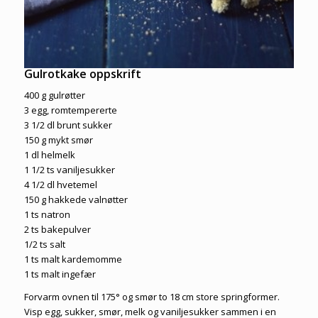
Gulrotkake oppskrift
400 g gulrøtter
3 egg, romtempererte
3 1/2 dl brunt sukker
150 g mykt smør
1 dl helmelk
1 1/2 ts vaniljesukker
4 1/2 dl hvetemel
150 g hakkede valnøtter
1 ts natron
2 ts bakepulver
1/2 ts salt
1 ts malt kardemomme
1 ts malt ingefær
Forvarm ovnen til 175° og smør to 18 cm store springformer.
Visp egg, sukker, smør, melk og vaniljesukker sammen i en