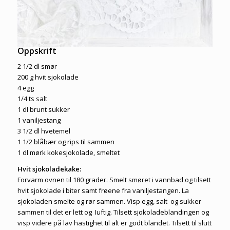
Oppskrift
2 1/2 dl smør
200 g hvit sjokolade
4 egg
1/4 ts salt
1 dl brunt sukker
1 vaniljestang
3 1/2 dl hvetemel
1 1/2 blåbær og rips til sammen
1 dl mørk kokesjokolade, smeltet
Hvit sjokoladekake:
Forvarm ovnen til 180 grader. Smelt smøret i vannbad og tilsett
hvit sjokolade i biter samt frøene fra vaniljestangen. La
sjokoladen smelte og rør sammen. Visp egg, salt og sukker
sammen til det er lett og Iuftig. Tilsett sjokoladeblandingen og
visp videre på lav hastighet til alt er godt blandet. Tilsett til slutt