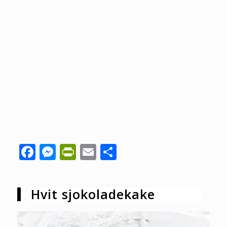
Facebook
Messenger
PrintFriendly
Email
Share
Hvit sjokoladekake