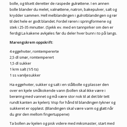
bolle, og tilsett deretter de raspede gulrøttene. I en annen
bolle blander du melet, valnøttene, natron, bakepulver, salt og
krydder sammen. Hell melblandingen i gulrotblandingen og rør
til det hele er godt blandet. Fordel røren i springformene og
stek i 25-35 minutter. (Sjekk ev. med en tannpirker om den er
ferdig) La kakene avkjøles før du deler hver bunn i to på langs.
Marengskrem oppskrift:
4 eggehviter, romtempererte
2,5 dl smør, romtemperert
1,5 dl sukker
1 krm salt (1/5 ts)
1 ss vaniljesukker
Ha eggehviter, sukker og salt i en stålbolle og plasser den
over en kjele småkokende vann (bollen skal ikke være i
berøring med vannet og må være stor nok til at det blir tett
rundt kanten av kjelen). Visp for hånd til blandingen tykner og
sukkeret er oppløst. (Blandingen skal være varm og glatt når
du gnir den mellom fingertuppene)
Ta bollen av kjelen og pisk videre med miksmaster, start med