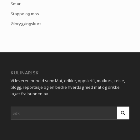
Smør
Stappe og mos
Ølbryggingskurs
KULINARISK
Vi leverer innhold som: Mat, drikke, oppskrift, matkurs, reise,
blogg, reportasje og en bedre hverdag med mat og drikke
laget fra bunnen av.