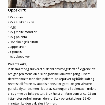
Oppskrift
225 g smør
225 g sukker + 2 ss
3 egg
125 g malte mandler
125 g polenta
2 1/2 økologisk sitron
2 appelsiner
75 g melis
1 ts bakepulver
Polentakake;
Pisk smøret og sukkeret til det blir hvitt og tilsett så eggene ett
om gangen mens du pisker godt mellom hver gang. Tilsett
deretter malte mandler, polenta, bakepulver og både saft og
revet skall fra en av appelsinene. Rør godt. Deigen vil være
ganske flytende, men i løpet av stekingen vil polentaen trekke
til seg mye av fuktigheten. Bruk helst en form som er ca. 22 cm
i diameter og hell røren i denne. Stek polentakaken i 55-60
minutter. La den avkjøles i formen.