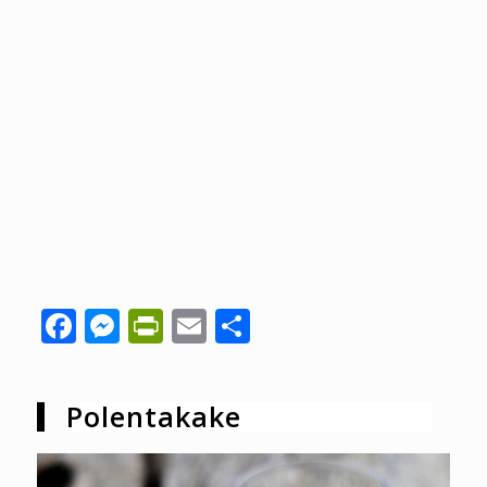
Facebook
Messenger
PrintFriendly
Email
Share
Polentakake