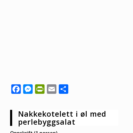
Facebook
Messenger
PrintFriendly
Email
Share
Nakkekotelett i øl med
perlebyggsalat