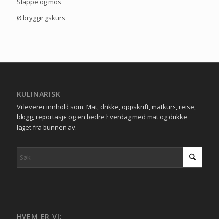
Stappe og mos
Ølbryggingskurs
KULINARISK
Vi leverer innhold som: Mat, drikke, oppskrift, matkurs, reise,
blogg, reportasje og en bedre hverdag med mat og drikke
laget fra bunnen av.
HVEM ER VI: