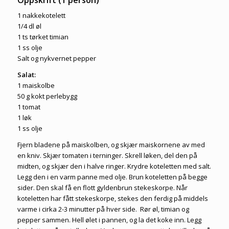
Oppskrift (1 person)
1 nakkekotelett
1/4 dl øl
1 ts tørket timian
1 ss olje
Salt og nykvernet pepper
Salat:
1 maiskolbe
50 g kokt perlebygg
1 tomat
1 løk
1 ss olje
Fjern bladene på maiskolben, og skjær maiskornene av med
en kniv. Skjær tomaten i terninger. Skrell løken, del den på
midten, og skjær den i halve ringer. Krydre koteletten med salt.
Legg den i en varm panne med olje. Brun koteletten på begge
sider. Den skal få en flott gyldenbrun stekeskorpe. Når
koteletten har fått stekeskorpe, stekes den ferdig på middels
varme i cirka 2-3 minutter på hver side. Rør øl, timian og
pepper sammen. Hell ølet i pannen, og la det koke inn. Legg