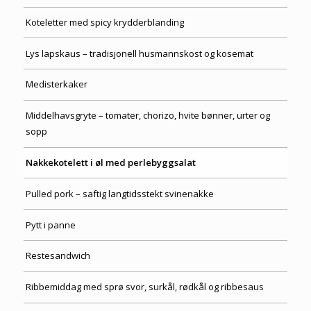
Koteletter med spicy krydderblanding
Lys lapskaus – tradisjonell husmannskost og kosemat
Medisterkaker
Middelhavsgryte – tomater, chorizo, hvite bønner, urter og
sopp
Nakkekotelett i øl med perlebyggsalat
Pulled pork – saftig langtidsstekt svinenakke
Pytt i panne
Restesandwich
Ribbemiddag med sprø svor, surkål, rødkål og ribbesaus