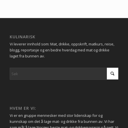
KULINARISK
Vi leverer innhold som: Mat, drikke, oppskrift, matkurs, reise,
blogg, reportasje og en bedre hverdag med mat og drikke
laget fra bunnen av.
HVEM ER VI:
Vi er en gruppe mennesker med stor lidenskap for og
kunnskap om det å lage mat- og drikke fra bunnen av. Vi har
som mål å lage Norges beste mat- og drikkemagasin på nett. Vi