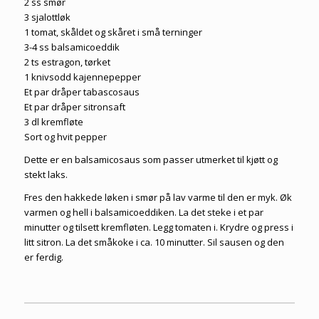
2 ss smør
3 sjalottløk
1 tomat, skåldet og skåret i små terninger
3-4 ss balsamicoeddik
2 ts estragon, tørket
1 knivsodd kajennepepper
Et par dråper tabascosaus
Et par dråper sitronsaft
3 dl kremfløte
Sort og hvit pepper
Dette er en balsamicosaus som passer utmerket til kjøtt og
stekt laks.
Fres den hakkede løken i smør på lav varme til den er myk. Øk
varmen og hell i balsamicoeddiken. La det steke i et par
minutter og tilsett kremfløten. Legg tomaten i. Krydre og press i
litt sitron. La det småkoke i ca. 10 minutter. Sil sausen og den
er ferdig.