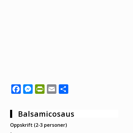
Facebook
Messenger
PrintFriendly
Email
Share
Balsamicosaus
Oppskrift (2-3 personer)