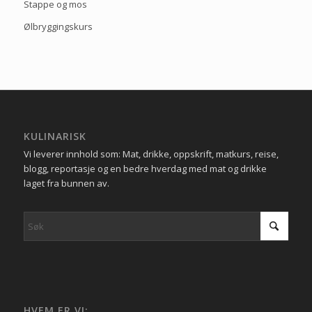
Stappe og mos
Ølbryggingskurs
KULINARISK
Vi leverer innhold som: Mat, drikke, oppskrift, matkurs, reise,
blogg, reportasje og en bedre hverdag med mat og drikke
laget fra bunnen av.
HVEM ER VI: