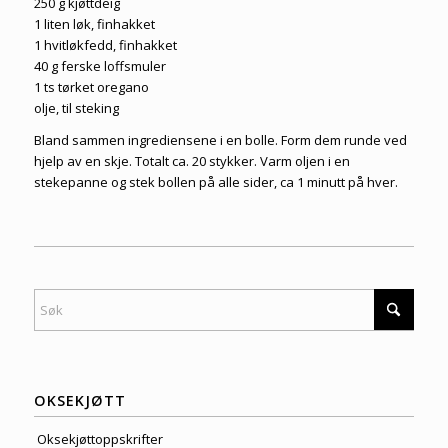
250 g kjøttdeig
1 liten løk, finhakket
1 hvitløkfedd, finhakket
40 g ferske loffsmuler
1 ts tørket oregano
olje, til steking
Bland sammen ingrediensene i en bolle. Form dem runde ved
hjelp av en skje. Totalt ca. 20 stykker. Varm oljen i en
stekepanne og stek bollen på alle sider, ca 1 minutt på hver.
OKSEKJØTT
Oksekjøttoppskrifter