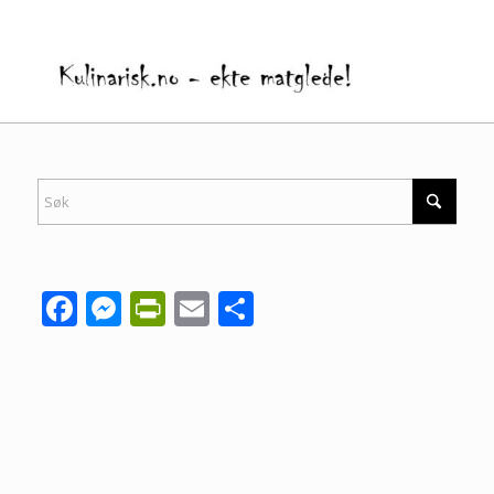
Facebook
Messenger
PrintFriendly
Email
Share