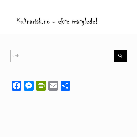
Facebook
Messenger
PrintFriendly
Email
Share