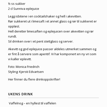
½ ss sukker
2 cl Sunniva eplejuice
Legg isbitene i en cocktailshaker og hell i akevitten.
Rør sukkeret ut i limesaft i et annet glass og rør til sukkeret er
oppløst.
Hell deretter limesaften og eplejuicen over akevitten og rør
rundt.
Sil drinken over i et pent stettglass og server.
Akevitt og god eplejuice passer aldeles utmerket sammen og
er fint å servere som aperitif. Vi har komponert en ny vri som
vi kaller eplevitt.
Foto: Monica Friedrich
Styling: Kjersti Edvartsen
Her finner du flere
drinkoppskrifter
!
UKENS DRINK
Vaffelnog – en hyllest til vaffelen