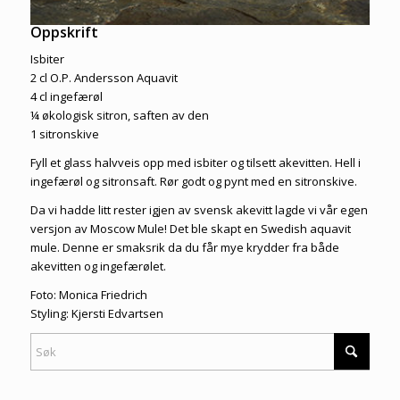
Oppskrift
Isbiter
2 cl O.P. Andersson Aquavit
4 cl ingefærøl
¼ økologisk sitron, saften av den
1 sitronskive
Fyll et glass halvveis opp med isbiter og tilsett akevitten. Hell i
ingefærøl og sitronsaft. Rør godt og pynt med en sitronskive.
Da vi hadde litt rester igjen av svensk akevitt lagde vi vår egen
versjon av Moscow Mule! Det ble skapt en Swedish aquavit
mule. Denne er smaksrik da du får mye krydder fra både
akevitten og ingefærølet.
Foto: Monica Friedrich
Styling: Kjersti Edvartsen