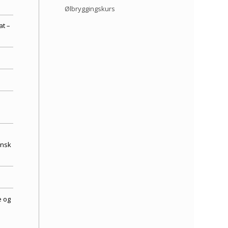
Ølbryggingskurs
t –
ansk
e og