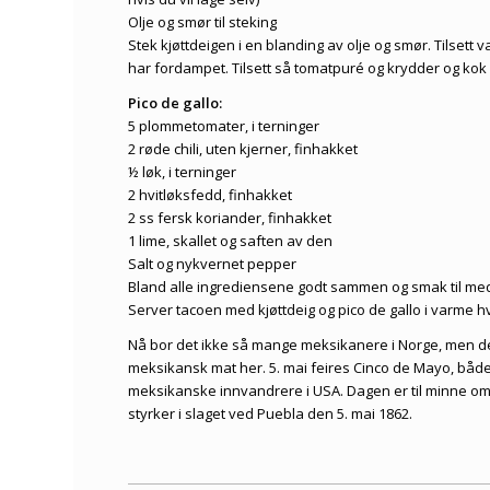
Olje og smør til steking
Stek kjøttdeigen i en blanding av olje og smør. Tilsett 
har fordampet. Tilsett så tomatpuré og krydder og kok v
Pico de gallo:
5 plommetomater, i terninger
2 røde chili, uten kjerner, finhakket
½ løk, i terninger
2 hvitløksfedd, finhakket
2 ss fersk koriander, finhakket
1 lime, skallet og saften av den
Salt og nykvernet pepper
Bland alle ingrediensene godt sammen og smak til med
Server tacoen med kjøttdeig og pico de gallo i varme hv
Nå bor det ikke så mange meksikanere i Norge, men d
meksikansk mat her. 5. mai feires Cinco de Mayo, både 
meksikanske innvandrere i USA. Dagen er til minne om
styrker i slaget ved Puebla den 5. mai 1862.