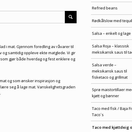
Refried beans
Rødkålslow med tequi
Salsa – enkelt og lage
Salsa Roja – klassisk
lad i mat. Gjennom foredling av råvarer til
meksikansk saus til ta
 av og samtidig oppleve ekte matglede. Vi gir
, som gjør både hverdag og fest enklere og
Salsa verde –
meksikansk saus til
fisketaco og grillmat
i mat og som ønsker inspirasjon og
å lære seg å lage mat. Vanskelighetsgraden
Sprø maistortillaer me
.
kjøtt og bønner
Taco med fisk / Baja F
Taco´s
Taco med kjøttdeig 