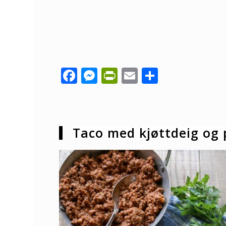
Facebook
Messenger
PrintFriendly
Email
Share
Taco med kjøttdeig og p