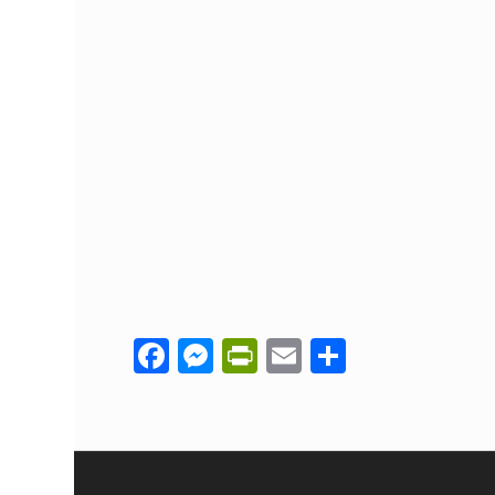
Facebook
Messenger
PrintFriendly
Email
Share