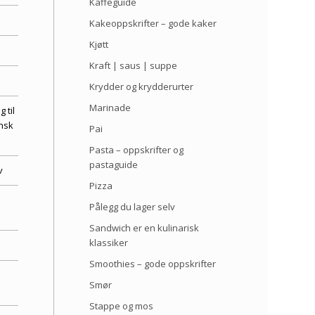
Kaffeguide
Kakeoppskrifter – gode kaker
Kjøtt
Kraft | saus | suppe
Krydder og krydderurter
Marinade
 til
nsk
Pai
Pasta – oppskrifter og
pastaguide
v
Pizza
e
Pålegg du lager selv
Sandwich er en kulinarisk
klassiker
Smoothies – gode oppskrifter
Smør
Stappe og mos