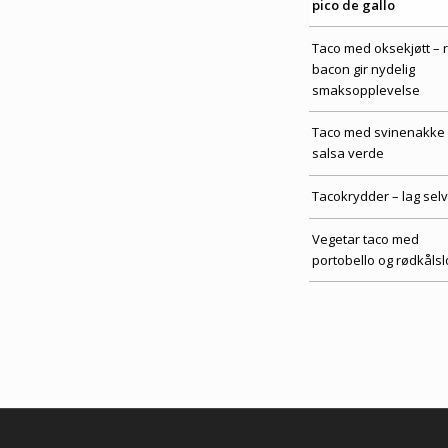
pico de gallo
Taco med oksekjøtt – 
bacon gir nydelig
smaksopplevelse
Taco med svinenakke
salsa verde
Tacokrydder – lag selv
Vegetar taco med
portobello og rødkåls