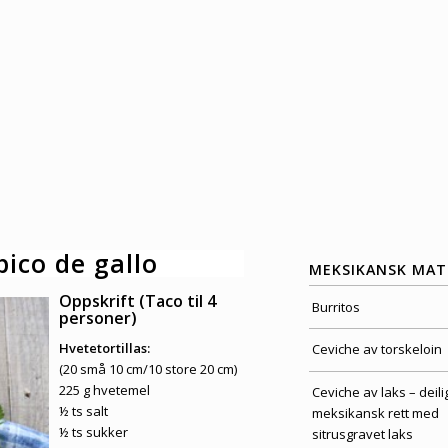
ico de gallo
MEKSIKANSK MAT
Oppskrift (Taco til 4
Burritos
personer)
Hvetetortillas:
Ceviche av torskeloin
(20 små 10 cm/10 store 20 cm)
225 g hvetemel
Ceviche av laks – deili
½ ts salt
meksikansk rett med
½ ts sukker
sitrusgravet laks