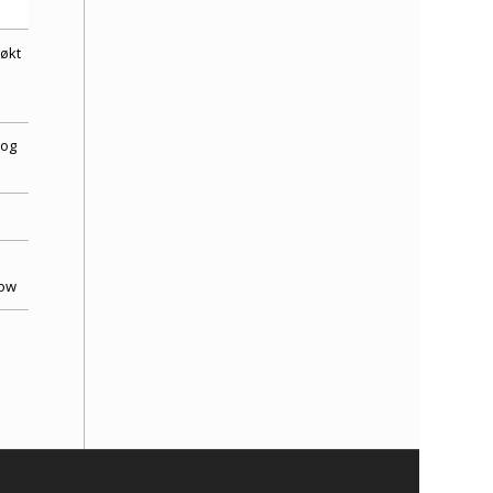
røkt
 og
low