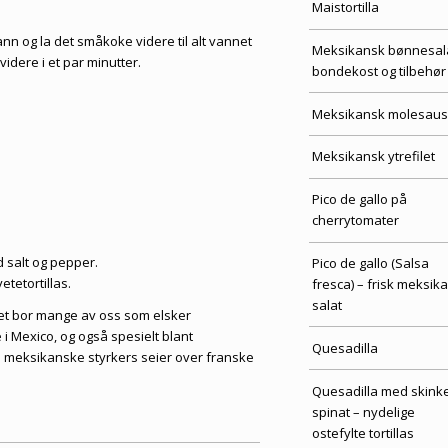
Maistortilla
vann og la det småkoke videre til alt vannet
Meksikansk bønnesala
idere i et par minutter.
bondekost og tilbehør
Meksikansk molesaus
Meksikansk ytrefilet
Pico de gallo på
cherrytomater
 salt og pepper.
Pico de gallo (Salsa
etetortillas.
fresca) – frisk meksik
salat
et bor mange av oss som elsker
i Mexico, og også spesielt blant
Quesadilla
 meksikanske styrkers seier over franske
Quesadilla med skink
spinat – nydelige
ostefylte tortillas