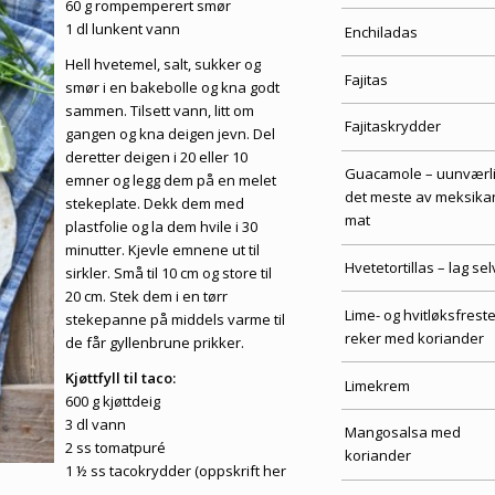
60 g rompemperert smør
1 dl lunkent vann
Enchiladas
Hell hvetemel, salt, sukker og
Fajitas
smør i en bakebolle og kna godt
sammen. Tilsett vann, litt om
Fajitaskrydder
gangen og kna deigen jevn. Del
deretter deigen i 20 eller 10
Guacamole – uunværlig
emner og legg dem på en melet
det meste av meksika
stekeplate. Dekk dem med
mat
plastfolie og la dem hvile i 30
minutter. Kjevle emnene ut til
Hvetetortillas – lag sel
sirkler. Små til 10 cm og store til
20 cm. Stek dem i en tørr
Lime- og hvitløksfrest
stekepanne på middels varme til
reker med koriander
de får gyllenbrune prikker.
Kjøttfyll til taco:
Limekrem
600 g kjøttdeig
3 dl vann
Mangosalsa med
2 ss tomatpuré
koriander
1 ½ ss tacokrydder (
oppskrift her