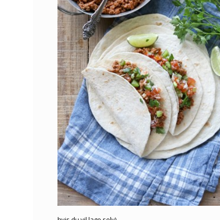
hvis du vil lage selv
)