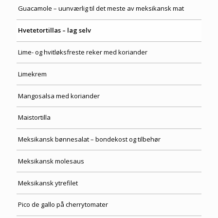
Guacamole – uunværlig til det meste av meksikansk mat
Hvetetortillas – lag selv
Lime- og hvitløksfreste reker med koriander
Limekrem
Mangosalsa med koriander
Maistortilla
Meksikansk bønnesalat – bondekost og tilbehør
Meksikansk molesaus
Meksikansk ytrefilet
Pico de gallo på cherrytomater