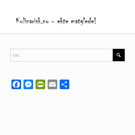
Facebook
Messenger
PrintFriendly
Email
Share