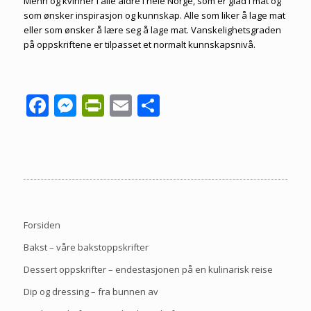
Menn og kvinner i alle aldre i hele Norge, som er glad i mat og
som ønsker inspirasjon og kunnskap. Alle som liker å lage mat
eller som ønsker å lære seg å lage mat. Vanskelighetsgraden
på oppskriftene er tilpasset et normalt kunnskapsnivå.
Facebook
Messenger
PrintFriendly
Email
Share
Forsiden
Bakst – våre bakstoppskrifter
Dessert oppskrifter – endestasjonen på en kulinarisk reise
Dip og dressing – fra bunnen av