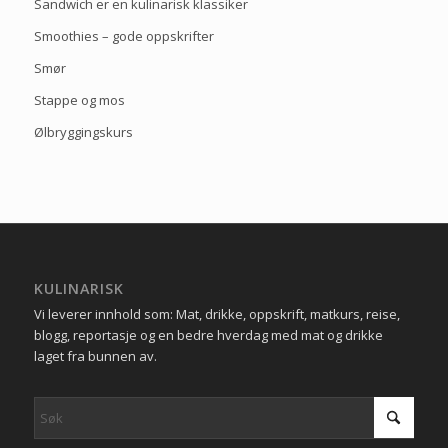
Sandwich er en kulinarisk klassiker
Smoothies – gode oppskrifter
Smør
Stappe og mos
Ølbryggingskurs
KULINARISK
Vi leverer innhold som: Mat, drikke, oppskrift, matkurs, reise,
blogg, reportasje og en bedre hverdag med mat og drikke
laget fra bunnen av.