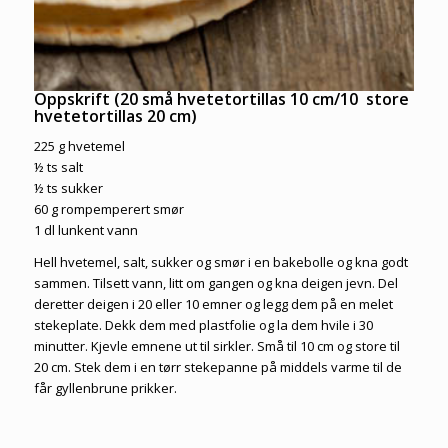
Oppskrift (20 små hvetetortillas 10 cm/10 store
hvetetortillas 20 cm)
225 g hvetemel
½ ts salt
½ ts sukker
60 g rompemperert smør
1 dl lunkent vann
Hell hvetemel, salt, sukker og smør i en bakebolle og kna godt
sammen. Tilsett vann, litt om gangen og kna deigen jevn. Del
deretter deigen i 20 eller 10 emner og legg dem på en melet
stekeplate. Dekk dem med plastfolie og la dem hvile i 30
minutter. Kjevle emnene ut til sirkler. Små til 10 cm og store til
20 cm. Stek dem i en tørr stekepanne på middels varme til de
får gyllenbrune prikker.