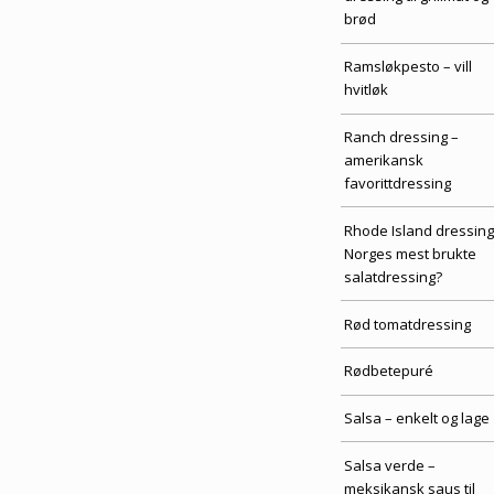
brød
Ramsløkpesto – vill
hvitløk
Ranch dressing –
amerikansk
favorittdressing
Rhode Island dressing
Norges mest brukte
salatdressing?
Rød tomatdressing
Rødbetepuré
Salsa – enkelt og lage
Salsa verde –
meksikansk saus til