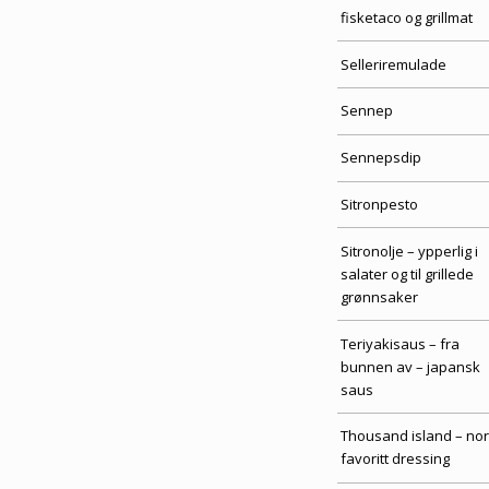
fisketaco og grillmat
Selleriremulade
Sennep
Sennepsdip
Sitronpesto
Sitronolje – ypperlig i
salater og til grillede
grønnsaker
Teriyakisaus – fra
bunnen av – japansk
saus
Thousand island – no
favoritt dressing