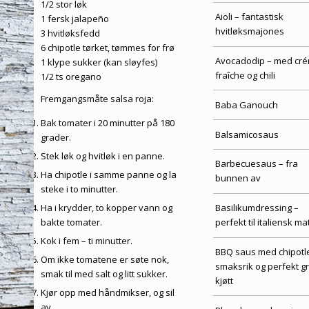
1/2 stor løk
Aioli – fantastisk
1 fersk jalapeño
hvitløksmajones
3 hvitløksfedd
6 chipotle tørket, tømmes for frø
Avocadodip – med cr
1 klype sukker (kan sløyfes)
fraîche og chili
1/2 ts oregano
Fremgangsmåte salsa roja:
Baba Ganouch
Bak tomater i 20 minutter på 180
Balsamicosaus
grader.
Stek løk og hvitløk i en panne.
Barbecuesaus – fra
Ha chipotle i samme panne og la
bunnen av
steke i to minutter.
Ha i krydder, to kopper vann og
Basilikumdressing –
bakte tomater.
perfekt til italiensk ma
Kok i fem – ti minutter.
BBQ saus med chipotl
Om ikke tomatene er søte nok,
smaksrik og perfekt gri
smak til med salt og litt sukker.
kjøtt
Kjør opp med håndmikser, og sil
av.