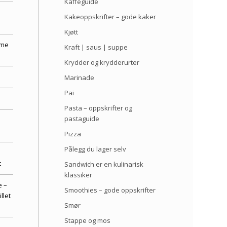
Kaffeguide
Kakeoppskrifter – gode kaker
Kjøtt
éme
Kraft | saus | suppe
Krydder og krydderurter
Marinade
Pai
Pasta – oppskrifter og
pastaguide
Pizza
Pålegg du lager selv
t
Sandwich er en kulinarisk
klassiker
e –
Smoothies – gode oppskrifter
llet
Smør
Stappe og mos