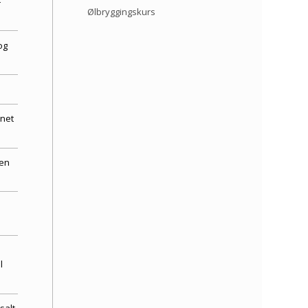
–
Ølbryggingskurs
og
nnet
nen
l