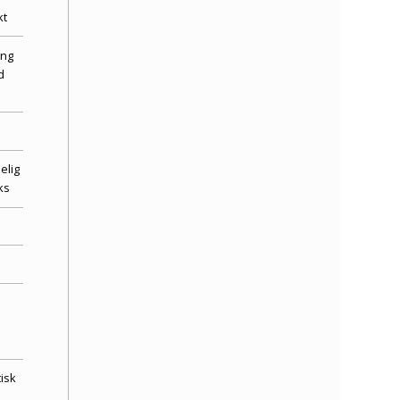
kt
ing
d
elig
ks
isk