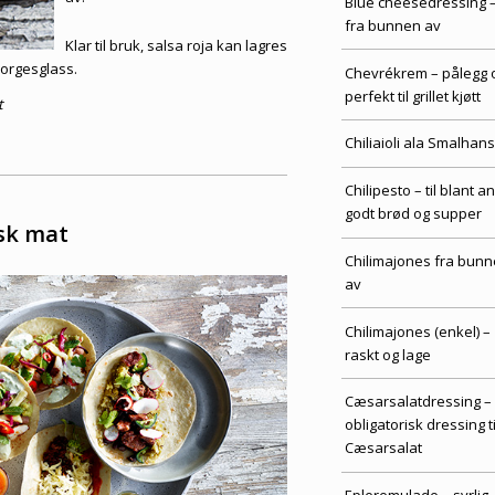
Blue cheesedressing 
fra bunnen av
Klar til bruk, salsa roja kan lagres
Norgesglass.
Chevrékrem – pålegg 
perfekt til grillet kjøtt
t
Chiliaioli ala Smalhans
Chilipesto – til blant a
godt brød og supper
sk mat
Chilimajones fra bun
av
Chilimajones (enkel) –
raskt og lage
Cæsarsalatdressing –
obligatorisk dressing ti
Cæsarsalat