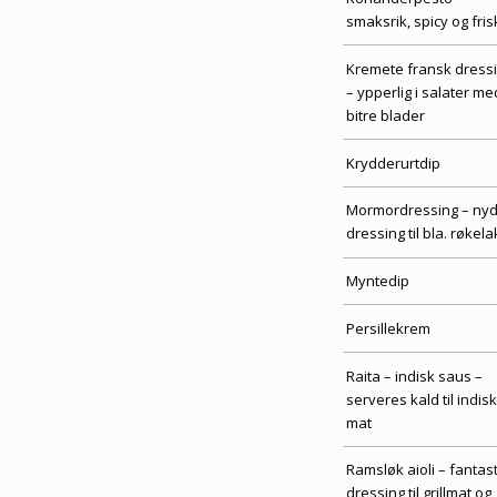
smaksrik, spicy og fris
Kremete fransk dress
– ypperlig i salater me
bitre blader
Krydderurtdip
Mormordressing – nyd
dressing til bla. røkela
Myntedip
Persillekrem
Raita – indisk saus –
serveres kald til indisk
mat
Ramsløk aioli – fantast
dressing til grillmat og