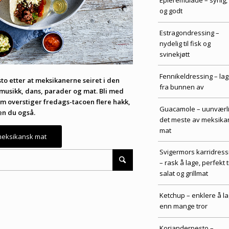
Epleremulade – syrlig, 
og godt
Estragondressing –
nydelig til fisk og
svinekjøtt
Fennikeldressing – lag
o etter at meksikanerne seiret i den
fra bunnen av
musikk, dans, parader og mat. Bli med
som overstiger fredags-tacoen flere hakk,
Guacamole – uunværlig
en du også.
det meste av meksika
mat
 meksikansk mat
Svigermors karridress
– rask å lage, perfekt ti
salat og grillmat
Ketchup – enklere å l
enn mange tror
Korianderpesto –