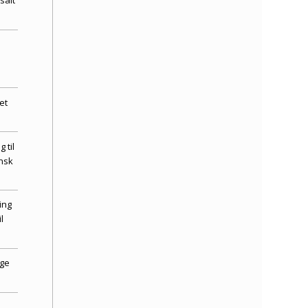
salt
et
 til
nsk
ing
l
age