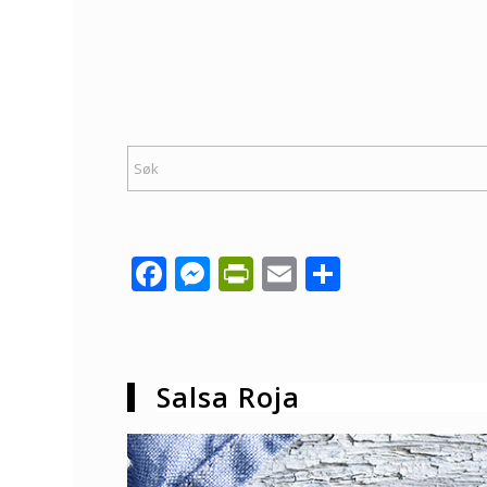
Facebook
Messenger
PrintFriendly
Email
Share
Salsa Roja