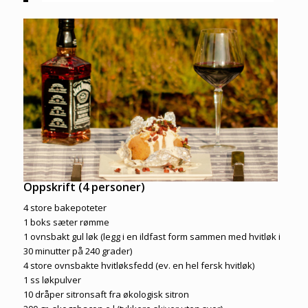
Oppskrift (4 personer)
4 store bakepoteter
1 boks sæter rømme
1 ovnsbakt gul løk (legg i en ildfast form sammen med hvitløk i
30 minutter på 240 grader)
4 store ovnsbakte hvitløksfedd (ev. en hel fersk hvitløk)
1 ss løkpulver
10 dråper sitronsaft fra økologisk sitron