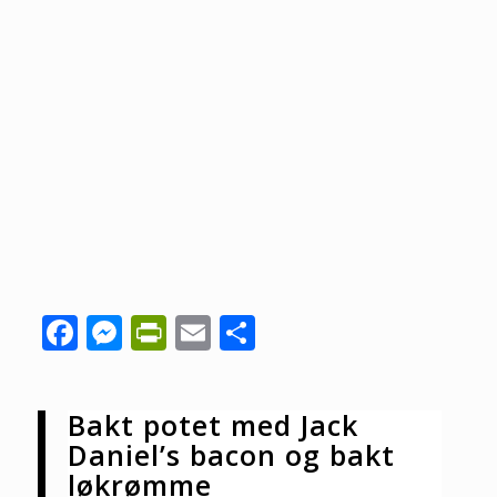
Facebook
Messenger
PrintFriendly
Email
Share
Bakt potet med Jack
Daniel’s bacon og bakt
løkrømme