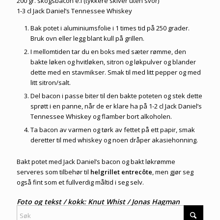
200 gr. skogsbacon e.l (tykkere skiver uten svor)
1-3 cl Jack Daniel’s Tennessee Whiskey
Bak potet i aluminiumsfolie i 1 times tid på 250 grader.
Bruk ovn eller legg blant kull på grillen.
I mellomtiden tar du en boks med sæter rømme, den
bakte løken og hvitløken, sitron og løkpulver og blander
dette med en stavmikser. Smak til med litt pepper og med
litt sitron/salt.
Del bacon i passe biter til den bakte poteten og stek dette
sprøtt i en panne, når de er klare ha på 1-2 cl Jack Daniel’s
Tennessee Whiskey og flamber bort alkoholen.
Ta bacon av varmen og tørk av fettet på ett papir, smak
deretter til med whiskey og noen dråper akasiehonning.
Bakt potet med Jack Daniel’s bacon og bakt løkrømme
serveres som tilbehør til
helgrillet entrecôte
, men gjør seg
også fint som et fullverdig måltid i seg selv.
Foto og tekst / kokk: Knut Whist / Jonas Hagman