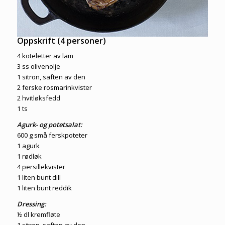
Oppskrift (4 personer)
4 koteletter av lam
3 ss olivenolje
1 sitron, saften av den
2 ferske rosmarinkvister
2 hvitløksfedd
1 ts
Agurk- og potetsalat:
600 g små ferskpoteter
1 agurk
1 rødløk
4 persillekvister
1 liten bunt dill
1 liten bunt reddik
Dressing:
½ dl kremfløte