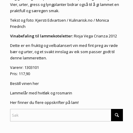
Vier, urter, gress og lyngplanter bidrar også til å gi lammet en
praktfull og særegen smak.
Tekst og foto: Kjersti Edvartsen / Kulinarisk.no / Monica
Friedrich
Vinabefaling til lammekoteletter:
Rioja Vega Crianza 2012
Dette er en fruktig og velbalansert vin med fint preg av røde
bær og urter, og et svakt innslag av eik som passer godt til
denne lammeretten.
Varenr: 1303101
Pris: 117,90
Bestill vinen her
Lammelår med hvitløk og rosmarin
Her finner du flere
oppskrifter på lam
!