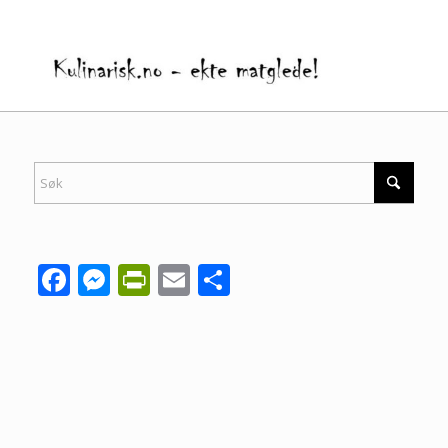
Facebook
Messenger
PrintFriendly
Email
Share