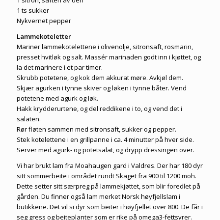
1 sitron, saften av den
1 ts sukker
Nykvernet pepper
Lammekoteletter
Mariner lammekotelettene i olivenolje, sitronsaft, rosmarin,
presset hvitløk og salt. Massér marinaden godt inn i kjøttet, og
la det marinere i et par timer.
Skrubb potetene, og kok dem akkurat møre. Avkjøl dem.
Skjær agurken i tynne skiver og løken i tynne båter. Vend
potetene med agurk og løk.
Hakk krydderurtene, og del reddikene i to, og vend det i
salaten.
Rør fløten sammen med sitronsaft, sukker og pepper.
Stek kotelettene i en grillpanne i ca. 4 minutter på hver side.
Server med agurk- og potetsalat, og drypp dressingen over.
Vi har brukt lam fra Moahaugen gard i Valdres. Der har 180 dyr
sitt sommerbeite i området rundt Skaget fra 900 til 1200 moh.
Dette setter sitt særpreg på lammekjøttet, som blir foredlet på
gården. Du finner også lam merket Norsk høyfjellslam i
butikkene. Det vil si dyr som beiter i høyfjellet over 800. De får i
seg gress og beiteplanter som er rike på omega3-fettsyrer.