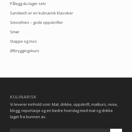
Pålegg du lager selv
Sandwich er en kulinarisk klassiker
Smoothies – gode oppskrifter
Smør
Stappe og mos
Ølbryggingskurs
KULINARISK
Vi leverer innhold som: Mat, drikke, oppskrift, matkurs, reise,
blogg, reportasje og en bedre hverdag med mat og drikke
laget fra bunnen av.