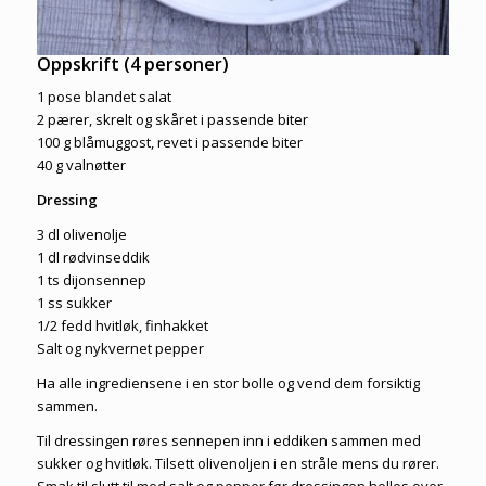
Oppskrift (4 personer)
1 pose blandet salat
2 pærer, skrelt og skåret i passende biter
100 g blåmuggost, revet i passende biter
40 g valnøtter
Dressing
3 dl olivenolje
1 dl rødvinseddik
1 ts dijonsennep
1 ss sukker
1/2 fedd hvitløk, finhakket
Salt og nykvernet pepper
Ha alle ingrediensene i en stor bolle og vend dem forsiktig
sammen.
Til dressingen røres sennepen inn i eddiken sammen med
sukker og hvitløk. Tilsett olivenoljen i en stråle mens du rører.