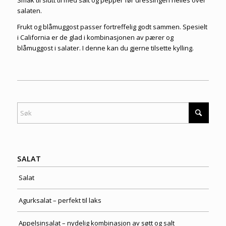
Smak til slutt til med salt og pepper før dressingen helles over
salaten.
Frukt og blåmuggost passer fortreffelig godt sammen. Spesielt
i California er de glad i kombinasjonen av pærer og
blåmuggost i salater. I denne kan du gjerne tilsette kylling.
SALAT
Salat
Agurksalat – perfekt til laks
Appelsinsalat – nydelig kombinasjon av søtt og salt