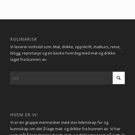
KULINARISK
Vi leverer innhold som: Mat, drikke, oppskrift, matkurs, reise,
blogg, reportasje og en bedre hverdag med mat og drikke
laget fra bunnen av.
HVEM ER VI:
Vi er en gruppe mennesker med stor lidenskap for og
kunnskap om det å lage mat- og drikke fra bunnen av. Vi har
som mål å lage Norges beste mat- og drikkemagasin på nett. Vi