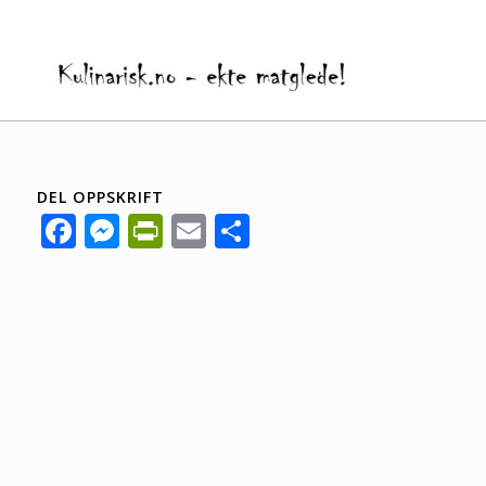
DEL OPPSKRIFT
Facebook
Messenger
PrintFriendly
Email
Share