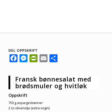
DEL OPPSKRIFT
Facebook
Messenger
PrintFriendly
Email
Share
Fransk bønnesalat med
brødsmuler og hvitløk
Oppskrift
750 g aspargesbønner
2 ss olivenolje (extra virgin)