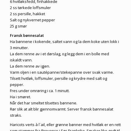
6 hvitløksfedd, finhakkede
2 ss tørkede loffsmuler
2 ss persille, hakket
Salt og nykvernet pepper
25 g smør
Fransk bønnesalat
Ha bønnene i kokende, saltet vann og la dem koke uten lokk i
3 minutter.
La dem renne av i et dørslag, og legg dem i en bolle med
iskaldt vann.
La dem renne av igjen.
Varm oljen i en sautépanne/stekepanne over svak varme.
Tilsett hvitløk, loffsmuler, persille og krydre med salt og
pepper.
Fres under omrøring i ca. 1 minutt.
Ha i smøret.
Når det har smeltet tilsettes bønnene.
Rør slik at alt blir gjennomvarmt. Server fransk bønnesalat
straks.
Haricots verts à l´ail, eller grønne bønner med hvitløk er en rett
som stammer fra Provence i Sør-Frankrike. Smaker like godt til