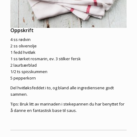
Oppskrift
4 ss rødvin
2 ss olivenolje
1 fedd hvitløk
1 ss tørket rosmarin, ev. 3 stilker fersk
2 laurbærblad
1/2 ts spisskummen
5 pepperkorn
Del hvitløksfeddet i to, og bland alle ingrediensene godt
sammen.
Tips: Bruk litt av marinaden i stekepannen du har benyttet for
å danne en fantastisk base til saus.