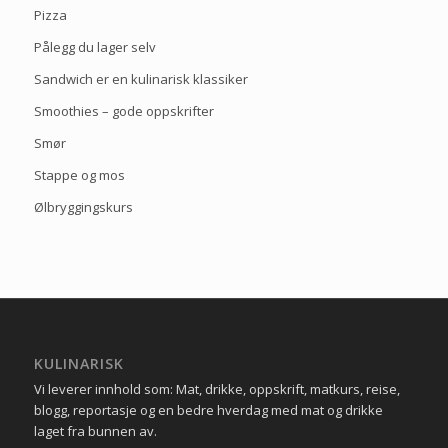
Pizza
Pålegg du lager selv
Sandwich er en kulinarisk klassiker
Smoothies – gode oppskrifter
Smør
Stappe og mos
Ølbryggingskurs
KULINARISK
Vi leverer innhold som: Mat, drikke, oppskrift, matkurs, reise,
blogg, reportasje og en bedre hverdag med mat og drikke
laget fra bunnen av.