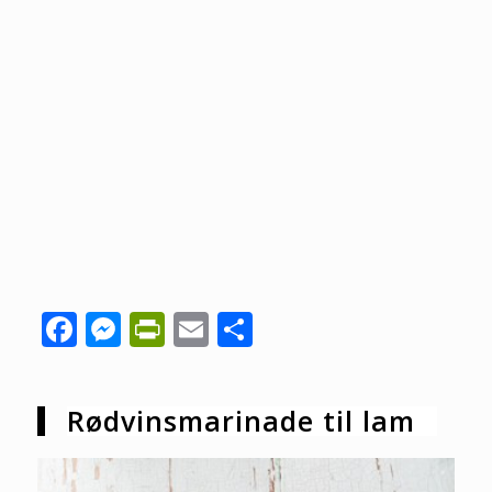
Facebook
Messenger
PrintFriendly
Email
Share
Rødvinsmarinade til lam