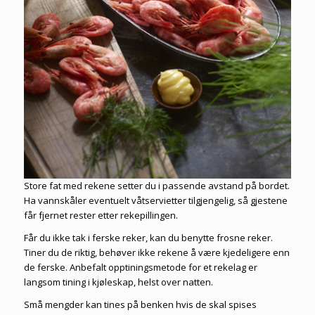
Store fat med rekene setter du i passende avstand på bordet.
Ha vannskåler eventuelt våtservietter tilgjengelig, så gjestene
får fjernet rester etter rekepillingen.
Får du ikke tak i ferske reker, kan du benytte frosne reker.
Tiner du de riktig, behøver ikke rekene å være kjedeligere enn
de ferske. Anbefalt opptiningsmetode for et rekelag er
langsom tining i kjøleskap, helst over natten.
Små mengder kan tines på benken hvis de skal spises