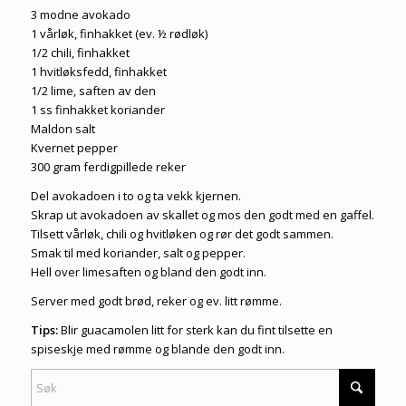
3 modne avokado
1 vårløk, finhakket (ev. ½ rødløk)
1/2 chili, finhakket
1 hvitløksfedd, finhakket
1/2 lime, saften av den
1 ss finhakket koriander
Maldon salt
Kvernet pepper
300 gram ferdigpillede reker
Del avokadoen i to og ta vekk kjernen.
Skrap ut avokadoen av skallet og mos den godt med en gaffel.
Tilsett vårløk, chili og hvitløken og rør det godt sammen.
Smak til med koriander, salt og pepper.
Hell over limesaften og bland den godt inn.
Server med godt brød, reker og ev. litt rømme.
Tips:
Blir guacamolen litt for sterk kan du fint tilsette en
spiseskje med rømme og blande den godt inn.