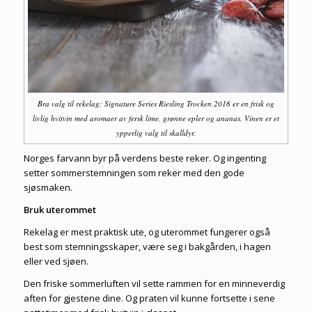
Bra valg til rekelag: Signature Series Riesling Trocken 2016 er en frisk og
livlig hvitvin med aromaer av fersk lime, grønne epler og ananas, Vinen er et
ypperlig valg til skalldyr.
Norges farvann byr på verdens beste reker. Og ingenting
setter sommerstemningen som reker med den gode
sjøsmaken.
Bruk uterommet
Rekelag er mest praktisk ute, og uterommet fungerer også
best som stemningsskaper, være seg i bakgården, i hagen
eller ved sjøen.
Den friske sommerluften vil sette rammen for en minneverdig
aften for gjestene dine. Og praten vil kunne fortsette i sene