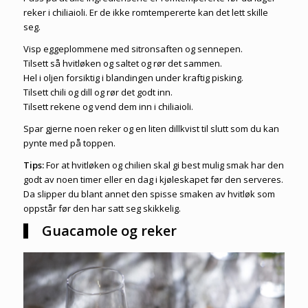
reker i chiliaioli. Er de ikke romtempererte kan det lett skille
seg.
Visp eggeplommene med sitronsaften og sennepen.
Tilsett så hvitløken og saltet og rør det sammen.
Hel i oljen forsiktig i blandingen under kraftig pisking.
Tilsett chili og dill og rør det godt inn.
Tilsett rekene og vend dem inn i chiliaioli.
Spar gjerne noen reker og en liten dillkvist til slutt som du kan
pynte med på toppen.
Tips:
For at hvitløken og chilien skal gi best mulig smak har den
godt av noen timer eller en dag i kjøleskapet før den serveres.
Da slipper du blant annet den spisse smaken av hvitløk som
oppstår før den har satt seg skikkelig.
Guacamole og reker