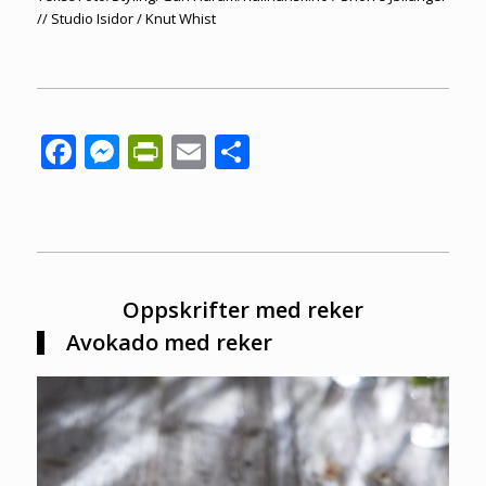
// Studio Isidor / Knut Whist
Facebook
Messenger
PrintFriendly
Email
Share
Oppskrifter med reker
Avokado med reker