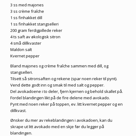
3 ss med majones
3 ss crème fraîche
1 ss finhakket dill
1 ss finhakket stangselleri
200 gram ferdigpillede reker
4 ts saft av økologisk sitron
4 små dillkvaster
Maldon salt
Kvernet pepper
Bland majones og crème fraîche sammen med dill, og
stangselleri.
Tilsett så sitronsaften og rekene (spar noen reker til pynt).
Vend dette godt inn og smak til med salt og pepper.
Del avokadoene i to deler, fjern kjernen og behold skallet på.
Fordel blandingen likt på de fire delene med avokado.
Pynt med noen reker på toppen, ev. litt kvernet pepper og en
dillkvast.
Ønsker du mer av rekeblandingen i avokadoen, kan du
skrape ut litt avokado med en skje før du legger på
blandingen.