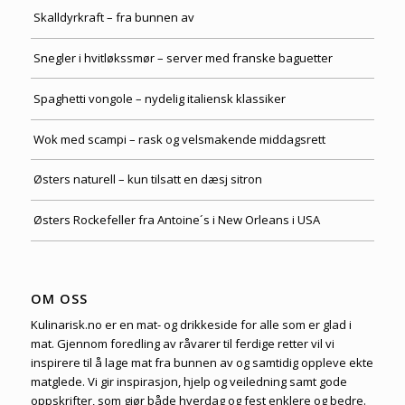
Skalldyrkraft – fra bunnen av
Snegler i hvitløkssmør – server med franske baguetter
Spaghetti vongole – nydelig italiensk klassiker
Wok med scampi – rask og velsmakende middagsrett
Østers naturell – kun tilsatt en dæsj sitron
Østers Rockefeller fra Antoine´s i New Orleans i USA
OM OSS
Kulinarisk.no er en mat- og drikkeside for alle som er glad i
mat. Gjennom foredling av råvarer til ferdige retter vil vi
inspirere til å lage mat fra bunnen av og samtidig oppleve ekte
matglede. Vi gir inspirasjon, hjelp og veiledning samt gode
oppskrifter, som gjør både hverdag og fest enklere og bedre.