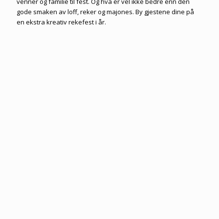
venner og familie til fest. Og hva er vel ikke bedre enn den
gode smaken av loff, reker og majones. By gjestene dine på
en ekstra kreativ rekefest i år.