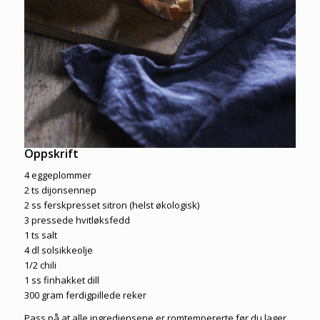
Oppskrift
4 eggeplommer
2 ts dijonsennep
2 ss ferskpresset sitron (helst økologisk)
3 pressede hvitløksfedd
1 ts salt
4 dl solsikkeolje
1/2 chili
1 ss finhakket dill
300 gram ferdigpillede reker
Pass på at alle ingrediensene er romtempererte før du lager