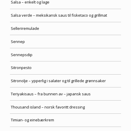
Salsa – enkelt og lage
Salsa verde – meksikansk saus til fisketaco og grillmat
Selleriremulade
Sennep
Sennepsdip
Sitronpesto
Sitronolje – ypperlig i salater og til grillede grønnsaker
Teriyakisaus – fra bunnen av – japansk saus
Thousand island – norsk favoritt dressing
Timian- og einebærkrem