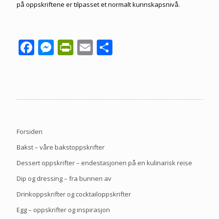
på oppskriftene er tilpasset et normalt kunnskapsnivå.
Facebook
Messenger
PrintFriendly
Email
Share
Forsiden
Bakst – våre bakstoppskrifter
Dessert oppskrifter – endestasjonen på en kulinarisk reise
Dip og dressing – fra bunnen av
Drinkoppskrifter og cocktailoppskrifter
Egg – oppskrifter og inspirasjon