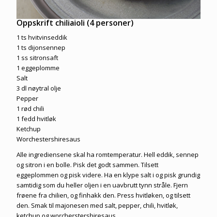
Oppskrift chiliaioli (4 personer)
1 ts hvitvinseddik
1 ts dijonsennep
1 ss sitronsaft
1 eggeplomme
Salt
3 dl nøytral olje
Pepper
1 rød chili
1 fedd hvitløk
Ketchup
Worchestershiresaus
Alle ingrediensene skal ha romtemperatur. Hell eddik, sennep
og sitron i en bolle. Pisk det godt sammen. Tilsett
eggeplommen og pisk videre. Ha en klype salt i og pisk grundig
samtidig som du heller oljen i en uavbrutt tynn stråle. Fjern
frøene fra chilien, og finhakk den. Press hvitløken, og tilsett
den. Smak til majonesen med salt, pepper, chili, hvitløk,
ketchup og worcherstershiresaus.