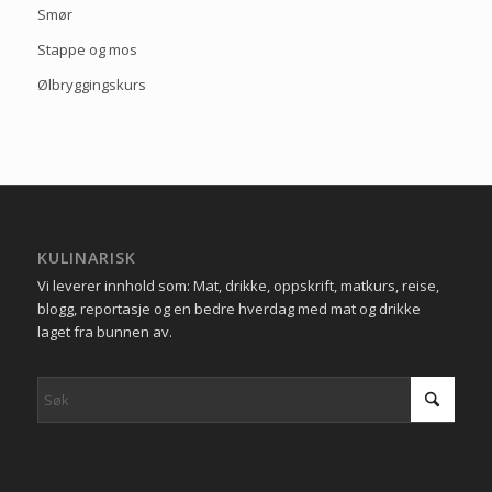
Smør
Stappe og mos
Ølbryggingskurs
KULINARISK
Vi leverer innhold som: Mat, drikke, oppskrift, matkurs, reise,
blogg, reportasje og en bedre hverdag med mat og drikke
laget fra bunnen av.