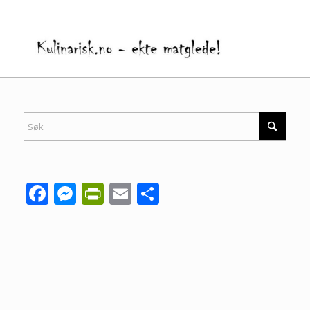
Facebook
Messenger
PrintFriendly
Email
Share