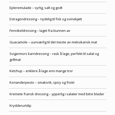
Epleremulade – syrlig, salt og godt
Estragondressing – nydelig til fisk og svinekjøtt
Fennikeldressing – laget fra bunnen av
Guacamole – uunværlig til det meste av meksikansk mat
Svigermors karridressing – rask å lage, perfekt til salat og
grillmat
Ketchup – enklere å lage enn mange tror
Korianderpesto – smaksrik, spicy og friskt
Kremete fransk dressing – ypperlig i salater med bitre blader
Krydderurtdip