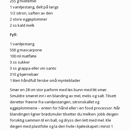
255 g hvetemel
1 vaniljestang, delt på langs
1/2 sitron, saften av den
2 store eggeplommer
2 ss kald melk
Fyll:
1 vaniljestang
500 g mascarpone
100 ml matfløte
3 ss sukker
3 ss grappa eller vin santo
310 g bjørnebær
1 liten håndfull ferske små mynteblader
Smør en 28 cm stor paiform med løs bunn med litt smør.
Smuldre smøret inn i en blanding av mel, melis og salt. Tilsett
deretter frøene fra vaniljestangen, sitronskallet og
eggeplommene – enten for hånd eller i en food processor. Når
blandingen ligner brødsmuler tilsetter du melken. Jobb deigen
forsiktig sammen til en ball, og dryss den lett med mel. Kle
deigen med plastfolie og la den hvile i kjøleskapet i minst 1