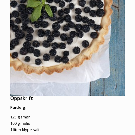
Oppskrift
Paideig:
125 g smør
100 g melis
1 liten klype salt