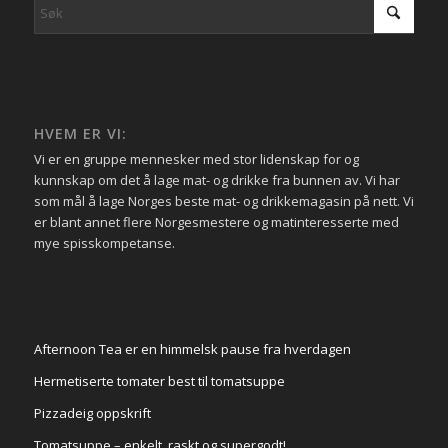
HVEM ER VI:
Vi er en gruppe mennesker med stor lidenskap for og
kunnskap om det å lage mat- og drikke fra bunnen av. Vi har
som mål å lage Norges beste mat- og drikkemagasin på nett. Vi
er blant annet flere Norgesmestere og matinteresserte med
mye spisskompetanse.
Afternoon Tea er en himmelsk pause fra hverdagen
Hermetiserte tomater best til tomatsuppe
Pizzadeig oppskrift
Tomatsuppe – enkelt, raskt og supergodt!