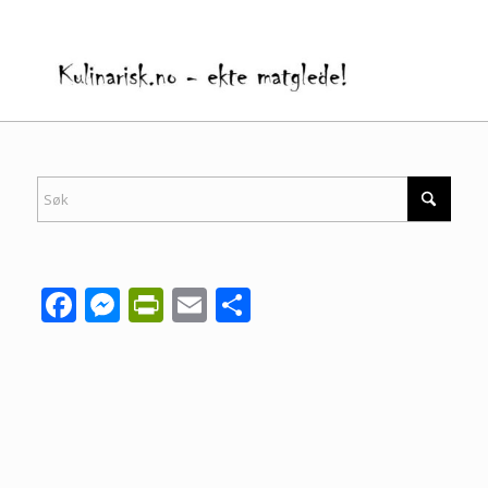
Facebook
Messenger
PrintFriendly
Email
Share