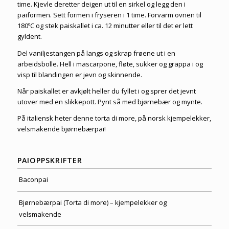
time. Kjevle deretter deigen ut til en sirkel og legg den i
paiformen. Sett formen i fryseren i 1 time. Forvarm ovnen til
180ºC og stek paiskallet i ca. 12 minutter eller til det er lett
gyldent.
Del vaniljestangen på langs og skrap frøene ut i en
arbeidsbolle. Hell i mascarpone, fløte, sukker og grappa i og
visp til blandingen er jevn og skinnende.
Når paiskallet er avkjølt heller du fyllet i og sprer det jevnt
utover med en slikkepott. Pynt så med bjørnebær og mynte.
På italiensk heter denne torta di more, på norsk kjempelekker,
velsmakende bjørnebærpai!
PAIOPPSKRIFTER
Baconpai
Bjørnebærpai (Torta di more) – kjempelekker og
velsmakende