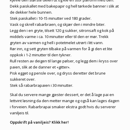
Kjevle den største delen ut og kle en stor paiform med den.
Dekk paiskallet med bakepapir og hell tørkede bønner i slik at
de dekker hele bunnen.
Stek paiskallet i 10-15 minutter ved 180 grader.
Vask og skrell rabarbraen, og skjær den i mindre biter.
Legg den i en gryte, tilsett 120 g sukker, sitronsaft og kok på
middels varme i ca. 10 minutter eller til den er mør. Trekk
gryten av varmen og hell i potetmelet utrørt i litt vann.
Rør inn, og sett gryten tilbake på varmen for å gi den et lite
oppkok i 1-2 minutter til den tykner.
Rull resten av deigen til lange pølser, og legg dem i kryss over
paien, slik at de danner et «gitter».
Pisk egget og pensle over, og dryss deretter det brune
sukkeret over.
Stek så rabarbrapaien i 30 minutter.
Skal du servere mange gjester dessert, er det å lage pai en
lettvint løsning da den metter mange og også kan lages dagen
i forveien. Rabarbrapai smaker ekstra godt hvis du serverer
vaniljeis til.
Oppskrift på vaniljeis? Klikk her!