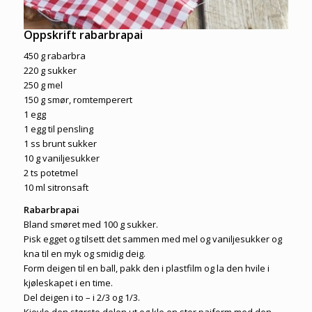
Oppskrift rabarbrapai
450 g rabarbra
220 g sukker
250 g mel
150 g smør, romtemperert
1 egg
1 egg til pensling
1 ss brunt sukker
10 g vaniljesukker
2 ts potetmel
10 ml sitronsaft
Rabarbrapai
Bland smøret med 100 g sukker.
Pisk egget og tilsett det sammen med mel og vaniljesukker og
kna til en myk og smidig deig.
Form deigen til en ball, pakk den i plastfilm og la den hvile i
kjøleskapet i en time.
Del deigen i to – i 2/3 og 1/3.