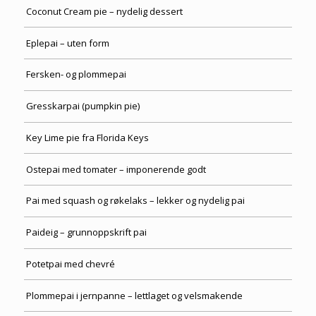
Coconut Cream pie – nydelig dessert
Eplepai – uten form
Fersken- og plommepai
Gresskarpai (pumpkin pie)
Key Lime pie fra Florida Keys
Ostepai med tomater – imponerende godt
Pai med squash og røkelaks – lekker og nydelig pai
Paideig – grunnoppskrift pai
Potetpai med chevré
Plommepai i jernpanne – lettlaget og velsmakende