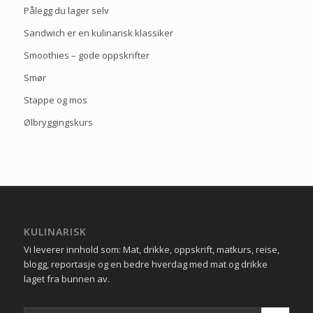
Pålegg du lager selv
Sandwich er en kulinarisk klassiker
Smoothies – gode oppskrifter
Smør
Stappe og mos
Ølbryggingskurs
KULINARISK
Vi leverer innhold som: Mat, drikke, oppskrift, matkurs, reise,
blogg, reportasje og en bedre hverdag med mat og drikke
laget fra bunnen av.