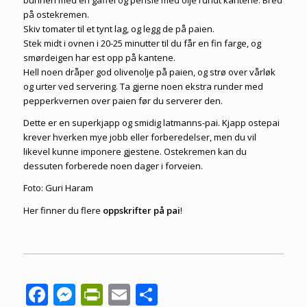
bunnen med en gaffel og pensle med olje rundt kantene. Bred
på ostekremen.
Skiv tomater til et tynt lag, og legg de på paien.
Stek midt i ovnen i 20-25 minutter til du får en fin farge, og
smørdeigen har est opp på kantene.
Hell noen dråper god olivenolje på paien, og strø over vårløk
og urter ved servering. Ta gjerne noen ekstra runder med
pepperkvernen over paien før du serverer den.
Dette er en superkjapp og smidig latmanns-pai. Kjapp ostepai
krever hverken mye jobb eller forberedelser, men du vil
likevel kunne imponere gjestene. Ostekremen kan du
dessuten forberede noen dager i forveien.
Foto: Guri Haram
Her finner du flere
oppskrifter på pai
!
Facebook
Messenger
PrintFriendly
Email
Share