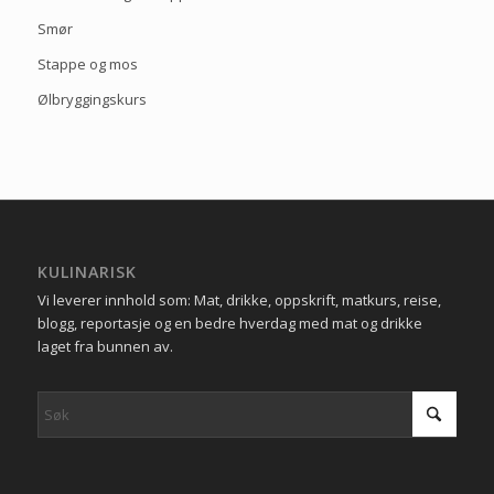
Smør
Stappe og mos
Ølbryggingskurs
KULINARISK
Vi leverer innhold som: Mat, drikke, oppskrift, matkurs, reise,
blogg, reportasje og en bedre hverdag med mat og drikke
laget fra bunnen av.