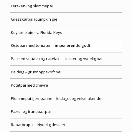
Fersken- og plommepai
Gresskarpai (pumpkin pie)
Key Lime pie fra Florida Keys
Ostepai med tomater – imponerende godt
Pai med squash og røkelaks – lekker og nydelig pai
Paideig – grunnoppskrift pai
Potetpai med chevré
Plommepai i jernpanne – lettlaget og velsmakende
Pære- og tranebærpai
Rabarbrapai – Nydelig dessert