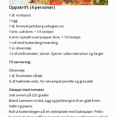
Oppskrift (4 personer)
1 dl. ricottaost
1 egg
1 dl. finrevet Jarlsberg vellagret ost
1 krm. salt (krm. = 1/5 teskje)
½ krm. nymalt svart pepper (krm. = 1/5 teskje)
1 rull med butterdeig/smørdeig
1 ss olivenolje
1-2 dl små tomater, skivet. Gjerne i ulike størrelser og farger
Til servering:
Olivenolje
1 dl. finstrimlet vårløk
½ dl hakkede urter, for eksempel persille og gressløk
Ostepai med tomater
Sett ovnen på 225 grader.
Bland sammen ricotta, egg og Jarlsbergost til en glatt krem.
Salte og pepre.
Rull ut butterdeigen på en stekeplate med bakepapir. Prikk i