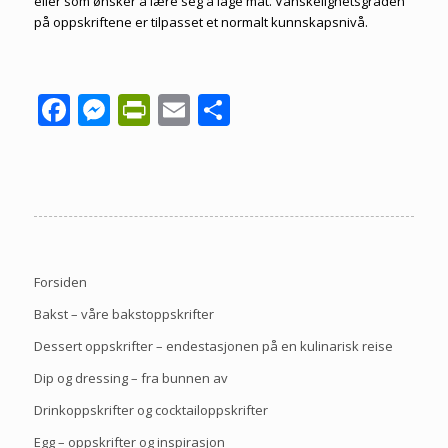
eller som ønsker å lære seg å lage mat. Vanskelighetsgraden
på oppskriftene er tilpasset et normalt kunnskapsnivå.
Facebook
Messenger
PrintFriendly
Email
Share
Forsiden
Bakst – våre bakstoppskrifter
Dessert oppskrifter – endestasjonen på en kulinarisk reise
Dip og dressing – fra bunnen av
Drinkoppskrifter og cocktailoppskrifter
Egg – oppskrifter og inspirasjon