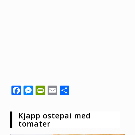
Facebook
Messenger
PrintFriendly
Email
Share
Kjapp ostepai med
tomater