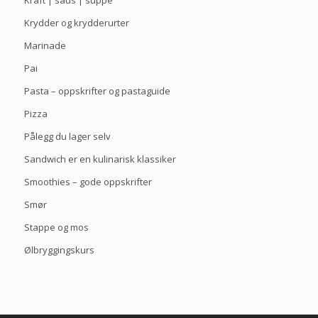
Kraft | saus | suppe
Krydder og krydderurter
Marinade
Pai
Pasta – oppskrifter og pastaguide
Pizza
Pålegg du lager selv
Sandwich er en kulinarisk klassiker
Smoothies – gode oppskrifter
Smør
Stappe og mos
Ølbryggingskurs