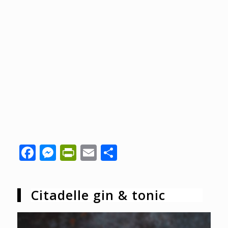
Facebook
Messenger
PrintFriendly
Email
Share
Citadelle gin & tonic