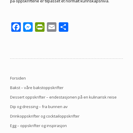
på oppskriftene er tilpasset et normalt kunnskapsnivå.
Facebook
Messenger
PrintFriendly
Email
Share
Forsiden
Bakst – våre bakstoppskrifter
Dessert oppskrifter – endestasjonen på en kulinarisk reise
Dip og dressing – fra bunnen av
Drinkoppskrifter og cocktailoppskrifter
Egg – oppskrifter og inspirasjon