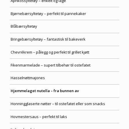
Aprikossyltetøy – enkelt og lage
Bjørnebærsyltetøy – perfekt til pannekaker
Blåbærsyltetøy
Bringebærsyltetøy – fantastisk til bakeverk
Chevrékrem – pålegg og perfekt til grillet kjøtt
Fikenmarmelade – supert tilbehør til ostefatet
Hasselnøttmajones
Hjemmelaget nutella – fra bunnen av
Honningglaserte nøtter – til ostefatet eller som snacks
Hovmestersaus – perfekt til laks