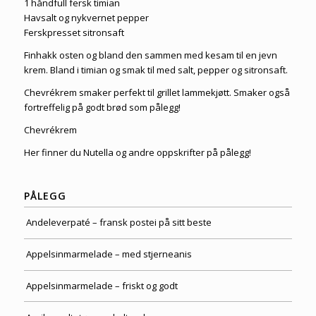
1 håndfull fersk timian
Havsalt og nykvernet pepper
Ferskpresset sitronsaft
Finhakk osten og bland den sammen med kesam til en jevn
krem. Bland i timian og smak til med salt, pepper og sitronsaft.
Chevrékrem smaker perfekt til grillet lammekjøtt. Smaker også
fortreffelig på godt brød som pålegg!
Chevrékrem
Her finner du Nutella og andre
oppskrifter på pålegg
!
PÅLEGG
Andeleverpaté – fransk postei på sitt beste
Appelsinmarmelade – med stjerneanis
Appelsinmarmelade – friskt og godt