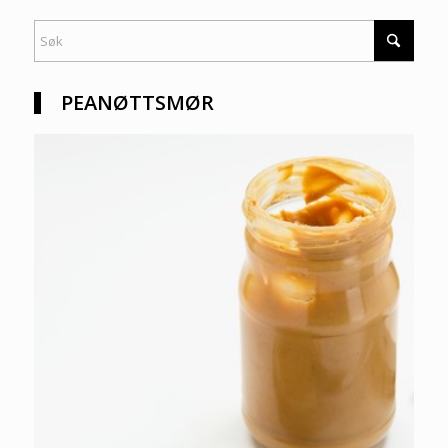
PEANØTTSMØR