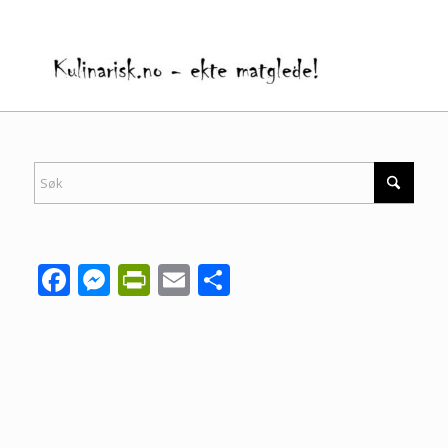
Facebook
Messenger
PrintFriendly
Email
Share