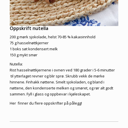
Oppskrift nutella
200 g mørk sjokolade, helst 70-85 % kakaoinnhold
75 g hasselnøttkjerner
1 boks søt kondensert melk
150 g mykt smør
Nutella:
Rist hasselnøttkjernene i ovnen ved 180 grader i 5-6 minutter
til ytterlaget revner og blir sprø. Skrubb vekk de mørke
hinnene. Finhakk nøttene. Smelt sjokoladen, og bland i
nøttene, den kondenserte melken og smøret, og rør alt godt
sammen. Fyll i glass og oppbevar i kjøleskapet.
Her finner du flere
oppskrifter på pålegg
!