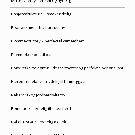
Multesyltetøy – enkelt og nydelig
Pasjonsfruktcurd – smaker deilig
Peanøttsmør – fra bunnen av
Plommechutney – perfekt til camembert
Plommekompott til ost
Portvinskokte nøtter – dessertnøtter og perfekt tilbehør til ost
Pæremarmelade – nydelig til blåmuggust
Rabarbra- og jordbærsyltetøy
Remulade – nydelig til roast beef
Røkelaksrøre – nydelig og enkelt