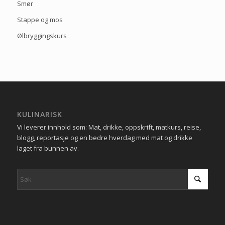
Smør
Stappe og mos
Ølbryggingskurs
KULINARISK
Vi leverer innhold som: Mat, drikke, oppskrift, matkurs, reise,
blogg, reportasje og en bedre hverdag med mat og drikke
laget fra bunnen av.