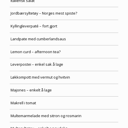
Italiensk salat
Jordbærsyltetøy – Norges mest spiste?
Kyllingleverpaté – fort gjort
Landpate med cumberlandsaus
Lemon curd – afternoon tea?
Leverpostei – enkel sak å lage
Løkkompott med vermut og hvitvin
Majones – enkelt å lage
Makrell i tomat
Multemarmelade med sitron og rosmarin