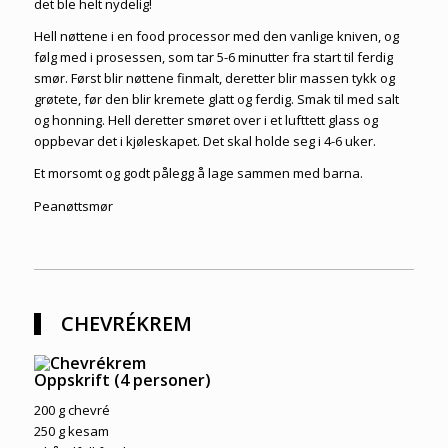
det ble helt nydelig!
Hell nøttene i en food processor med den vanlige kniven, og
følg med i prosessen, som tar 5-6 minutter fra start til ferdig
smør. Først blir nøttene finmalt, deretter blir massen tykk og
grøtete, før den blir kremete glatt og ferdig. Smak til med salt
og honning. Hell deretter smøret over i et lufttett glass og
oppbevar det i kjøleskapet. Det skal holde seg i 4-6 uker.
Et morsomt og godt pålegg å lage sammen med barna.
Peanøttsmør
CHEVRÉKREM
Oppskrift (4 personer)
200 g chevré
250 g kesam