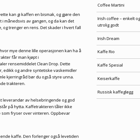
Coffee Martini
 Dette kan gi kaffen en bismak, og gjøre den
Irish coffee – enkelt o
tet i månedsvis av gangen, og da kan det
utrolig godt
 og trenger en rens. Det skader i hvert fall
Irish Dream
e hvor mye denne lille operasjonen kan ha å
Kaffe Rio
akter får man kjøpt i
aler rensemiddelet Clean Drop. Dette
Kaffe Spesial
or, edikk og andre syntetiske vaskemidler
mle kjerringråd bør du også styre unna.
Keiserkaffe
ade trakteren.
Russisk kaffegløgg
st leverandør av helsebringende og god
år på hytta. Kaffetrakteren tåler ikke
ke som fryser over vinteren. Oppbevar
akende kaffe. Den forlenger også levetiden