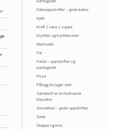
Kaffeguide
Kakeoppskrifter – gode kaker
e?
Kjøtt
Kraft | saus | suppe
Krydder og krydderurter
gge
Marinade
Pai
er
Pasta – oppskrifter og
pastaguide
Pizza
Pålegg du lager selv
Sandwich er en kulinarisk
klassiker
Smoothies – gode oppskrifter
Smør
Stappe og mos