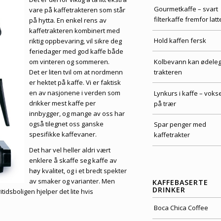
Gourmetkaffe – svart
vare på kaffetrakteren som står
filterkaffe fremfor latt
på hytta. En enkel rens av
kaffetrakteren kombinert med
Hold kaffen fersk
riktig oppbevaring, vil sikre deg
feriedager med god kaffe både
Kolbevann kan ødele
om vinteren og sommeren.
trakteren
Det er liten tvil om at nordmenn
er hektet på kaffe. Vi er faktisk
en av nasjonene i verden som
Lynkurs i kaffe – voks
drikker mest kaffe per
på trær
innbygger, og mange av oss har
også tilegnet oss ganske
Spar penger med
spesifikke kaffevaner.
kaffetrakter
Det har vel heller aldri vært
enklere å skaffe seg kaffe av
høy kvalitet, og i et bredt spekter
av smaker og varianter. Men
KAFFEBASERTE
DRINKER
itidsboligen hjelper det lite hvis
Boca Chica Coffee