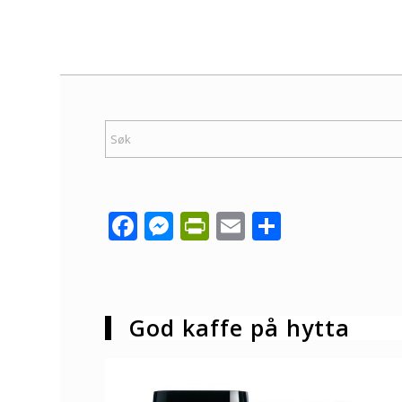
Facebook
Messenger
PrintFriendly
Email
Share
God kaffe på hytta