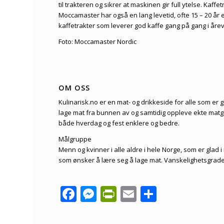
til trakteren og sikrer at maskinen gir full ytelse. Kaff
Moccamaster har også en lang levetid, ofte 15 – 20 år el
kaffetrakter som leverer god kaffe gang på gang i årev
Foto: Moccamaster Nordic
OM OSS
Kulinarisk.no er en mat- og drikkeside for alle som er gla
lage mat fra bunnen av og samtidig oppleve ekte matgle
både hverdag og fest enklere og bedre.
Målgruppe
Menn og kvinner i alle aldre i hele Norge, som er glad 
som ønsker å lære seg å lage mat. Vanskelighetsgrade
Facebook
Messenger
PrintFriendly
Email
Share