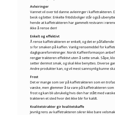
Avleiringer
Vannet vil over tid danne avleiringer i kaffetrakteren.
besk og bitter. Enkelte fritidsboliger står også ubenyt
hende at kaffetrakteren har gammelt restvann i rørene,
ikke å rense den!
Enkelt og effektivt
Å rense kaffetrakteren er enkelt, og det er påfallend
si for smaken på kaffen. Vanlig rensemiddel for kaffetr
dagligvareforretninger. Norsk Kaffeinformasjon anbef
rengjør trakteren effektivt uten å sette smak. Såpe, kl
setter derimot smak, og skal ikke benyttes. Diverse ga
Andre produkter kan, og vil mest sannsynlig kunne sk
Frost
Det er mange som ser på kaffetrakteren som en trofa
væske, men glemmer å ta vare på kaffetrakteren som st
frost og kan bli ubrukelig hvis den har stått med væs
trakteren et sted hvor det ikke blir for kaldt.
Kvalitetstrakter gir kvalitetskaffe
Jevnlig rens av kaffetrakteren sikrer ikke bare velsm