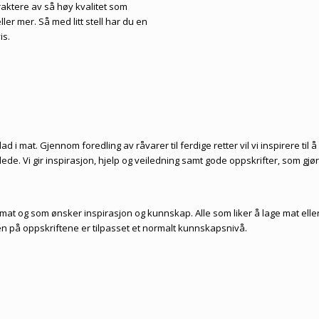
etraktere av så høy kvalitet som
ler mer. Så med litt stell har du en
is.
d i mat. Gjennom foredling av råvarer til ferdige retter vil vi inspirere til å
de. Vi gir inspirasjon, hjelp og veiledning samt gode oppskrifter, som gjø
i mat og som ønsker inspirasjon og kunnskap. Alle som liker å lage mat elle
n på oppskriftene er tilpasset et normalt kunnskapsnivå.