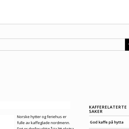
KAFFERELATERTE
SAKER
Norske hytter og feriehus er
God kaffe på hytta
fulle av kaffeglade nordmenn.
Det er derfor viktig å ta litt ekstra